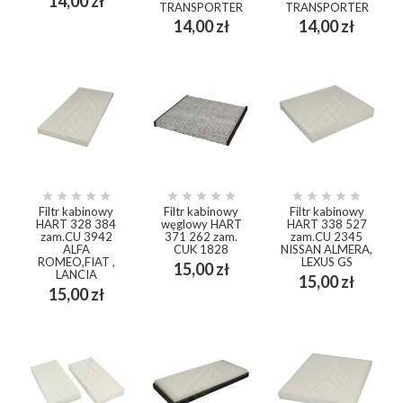
14,00 zł
TRANSPORTER
TRANSPORTER
Cena
Cena
14,00 zł
14,00 zł















Filtr kabinowy
Filtr kabinowy
Filtr kabinowy
HART 328 384
węglowy HART
HART 338 527
zam.CU 3942
371 262 zam.
zam.CU 2345
ALFA
CUK 1828
NISSAN ALMERA,
ROMEO,FIAT ,
LEXUS GS
Cena
15,00 zł
LANCIA
Cena
15,00 zł
Cena
15,00 zł