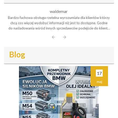
waldemar
Bardzo fachowa obsługa rzetelna wyrozumiała dla klientów którzy
chcą cos więcej wydobyć informacji niż jest to dostępne. Godne
do naśladowania wśród innych sprzedawców podejście do klienta
Polecam serdecznie
arrow_back
arrow_forward
Blog
17
maj