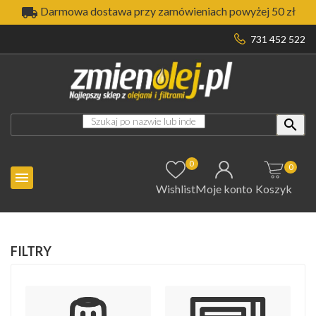

Darmowa dostawa przy zamówieniach powyżej 50 zł
731 452 522

0
0

Wishlist
Moje konto
Koszyk
FILTRY