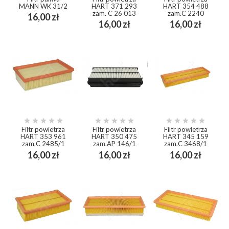
MANN WK 31/2
HART 371 293
HART 354 488
zam. C 26 013
zam.C 2240
Cena
16,00 zł
Cena
Cena
16,00 zł
16,00 zł















Filtr powietrza
Filtr powietrza
Filtr powietrza
HART 353 961
HART 350 475
HART 345 159
zam.C 2485/1
zam.AP 146/1
zam.C 3468/1
Cena
Cena
Cena
16,00 zł
16,00 zł
16,00 zł