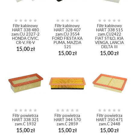















Filtr kabinowy
Filtr kabinowy
Filtr kabinowy
HART 338 480
HART 328 407
HART 338 515
zam.CU 2327-2
zam.CU 3554
zam.CU2422
HONDA CIVIC,
FORD FIESTA KA
FIAT STILO, KIA
CR-V, FR-V
PUMA, MAZDA
VENGA, LANCIA
121
DELTA III
Cena
15,00 zł
Cena
Cena
15,00 zł
15,00 zł















Filtr powietrza
Filtr powietrza
Filtr powietrza
HART 338 321
HART 344 570
HART 350 471
zam.C 1932
zam.C 2859
zam.C 2448
Cena
Cena
Cena
15,00 zł
15,00 zł
15,00 zł