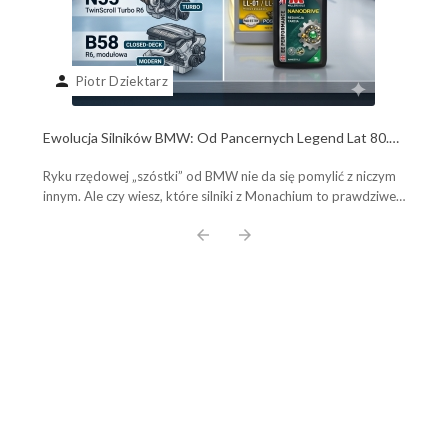
person
Piotr Dziektarz
Ewolucja Silników BMW: Od Pancernych Legend Lat 80.
do Współczesnych Potworów B58. Poznaj Plusy, Minusy i
Ryku rzędowej „szóstki” od BMW nie da się pomylić z niczym
Wybierz Olej Idealny!
innym. Ale czy wiesz, które silniki z Monachium to prawdziwe,
pancerne legendy, a które ...
arrow_back
arrow_forward