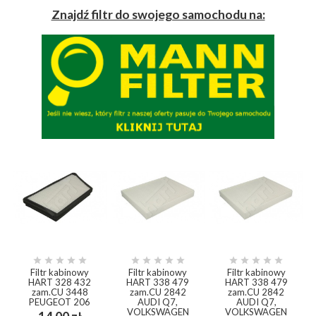
Znajdź filtr do swojego samochodu na:















Filtr kabinowy
Filtr kabinowy
Filtr kabinowy
HART 328 432
HART 338 479
HART 338 479
zam.CU 3448
zam.CU 2842
zam.CU 2842
PEUGEOT 206
AUDI Q7,
AUDI Q7,
VOLKSWAGEN
VOLKSWAGEN
Cena