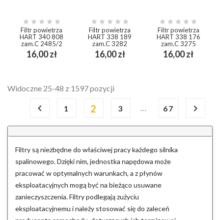















Filtr powietrza
Filtr powietrza
Filtr powietrza
HART 340 808
HART 338 189
HART 338 176
zam.C 2485/2
zam.C 3282
zam.C 3275
Cena
Cena
Cena
16,00 zł
16,00 zł
16,00 zł
Widoczne 25-48 z 1597 pozycji

2

…
1
3
67
Filtry są niezbędne do właściwej pracy każdego silnika
spalinowego. Dzięki nim, jednostka napędowa może
pracować w optymalnych warunkach, a z płynów
eksploatacyjnych mogą być na bieżąco usuwane
zanieczyszczenia. Filtry podlegają zużyciu
eksploatacyjnemu i należy stosować się do zaleceń