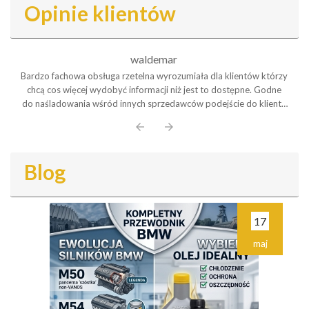
Opinie klientów
waldemar
Bardzo fachowa obsługa rzetelna wyrozumiała dla klientów którzy
chcą cos więcej wydobyć informacji niż jest to dostępne. Godne
do naśladowania wśród innych sprzedawców podejście do klienta
Polecam serdecznie
arrow_back
arrow_forward
Blog
17
maj