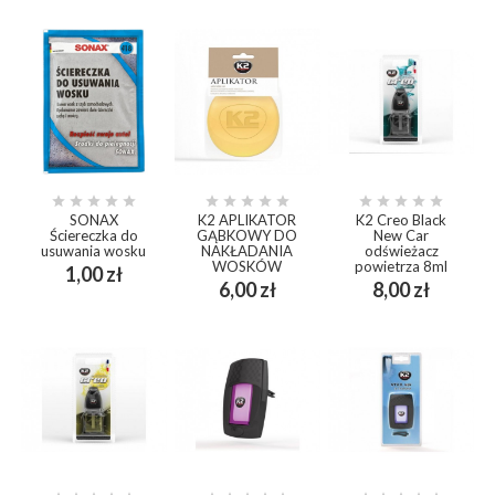















SONAX
K2 APLIKATOR
K2 Creo Black
Ściereczka do
GĄBKOWY DO
New Car
usuwania wosku
NAKŁADANIA
odświeżacz
WOSKÓW
powietrza 8ml
Cena
1,00 zł
Cena
Cena
6,00 zł
8,00 zł