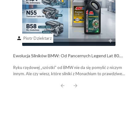
person
Piotr Dziektarz
Ewolucja Silników BMW: Od Pancernych Legend Lat 80.
do Współczesnych Potworów B58. Poznaj Plusy, Minusy i
Ryku rzędowej „szóstki” od BMW nie da się pomylić z niczym
Wybierz Olej Idealny!
innym. Ale czy wiesz, które silniki z Monachium to prawdziwe,
pancerne legendy, a które ...
arrow_back
arrow_forward