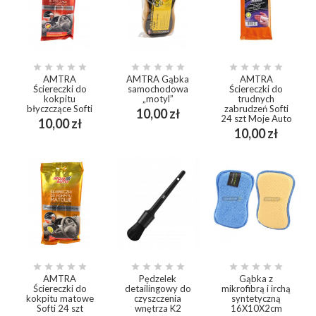















AMTRA
AMTRA Gąbka
AMTRA
Ściereczki do
samochodowa
Ściereczki do
kokpitu
„motyl”
trudnych
błyczczące Softi
zabrudzeń Softi
Cena
10,00 zł
24 szt Moje Auto
Cena
10,00 zł
Cena
10,00 zł















AMTRA
Pędzelek
Gąbka z
Ściereczki do
detailingowy do
mikrofibrą i irchą
kokpitu matowe
czyszczenia
syntetyczną
Softi 24 szt
wnętrza K2
16X10X2cm