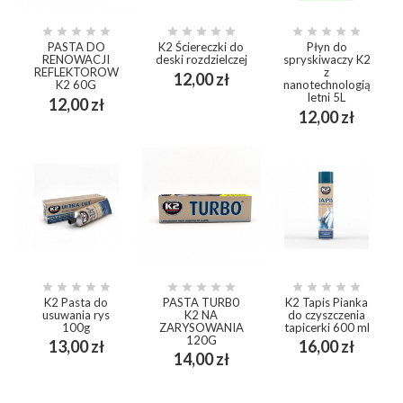















PASTA DO
K2 Ściereczki do
Płyn do
RENOWACJI
deski rozdzielczej
spryskiwaczy K2
REFLEKTOROW
z
Cena
12,00 zł
K2 60G
nanotechnologią
letni 5L
Cena
12,00 zł
Cena
12,00 zł















K2 Pasta do
PASTA TURB0
K2 Tapis Pianka
usuwania rys
K2 NA
do czyszczenia
100g
ZARYSOWANIA
tapicerki 600 ml
120G
Cena
Cena
13,00 zł
16,00 zł
Cena
14,00 zł