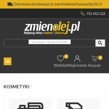

Darmowa dostawa przy zamówieniach powyżej 50 zł
731 452 522

0
0

Wishlist
Moje konto
Koszyk
KOSMETYKI