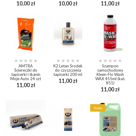
Cena
Cena
Cena
10,00 zł
10,00 zł
11,00 zł















AMTRA
K2 Letan Środek
Szampon
Ściereczki do
do czyszczenia
samochodowy
tapicerki i tkanin
tapicerki 200 ml
Kleen-Flo Wash
Moje Auto 24 szt
WAX 455ml (kat.
Cena
11,00 zł
851)
Cena
11,00 zł
Cena
11,00 zł
Nowy