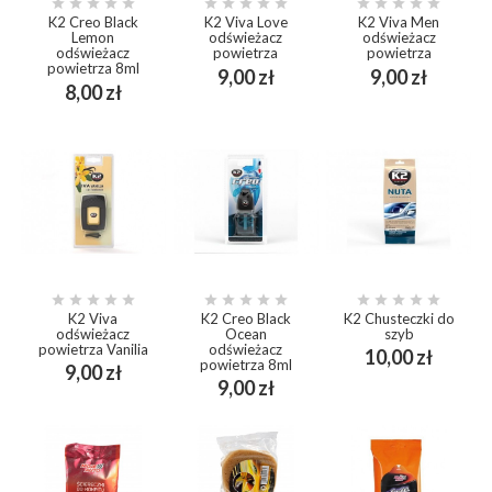















K2 Creo Black
K2 Viva Love
K2 Viva Men
Lemon
odświeżacz
odświeżacz
odświeżacz
powietrza
powietrza
powietrza 8ml
Cena
Cena
9,00 zł
9,00 zł
Cena
8,00 zł















K2 Viva
K2 Creo Black
K2 Chusteczki do
odświeżacz
Ocean
szyb
powietrza Vanilia
odświeżacz
Cena
10,00 zł
powietrza 8ml
Cena
9,00 zł
Cena
9,00 zł