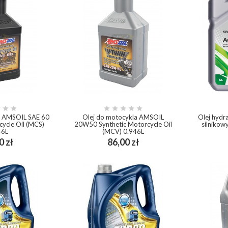








y AMSOIL SAE 60
Olej do motocykla AMSOIL
Olej hydr
cycle Oil (MCS)
20W50 Synthetic Motorcycle Oil
silnikow
46L
(MCV) 0.946L
Cena
Cena
0 zł
86,00 zł
ping_cart
add_shopping_cart