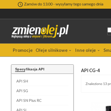

Zamów do 13.00 - wysyłamy tego samego dnia
Promocje
Oleje silnikowe
Inne oleje
Sm
Specyfikacja API
API CG-4
API SH
Znaleziono 13 
API SG
API SN Plus RC
API SL