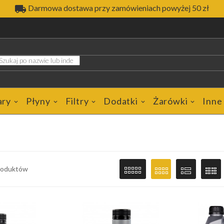

Darmowa dostawa przy zamówieniach powyżej 50 zł
ary
Płyny
Filtry
Dodatki
Żarówki
Inne
produktów