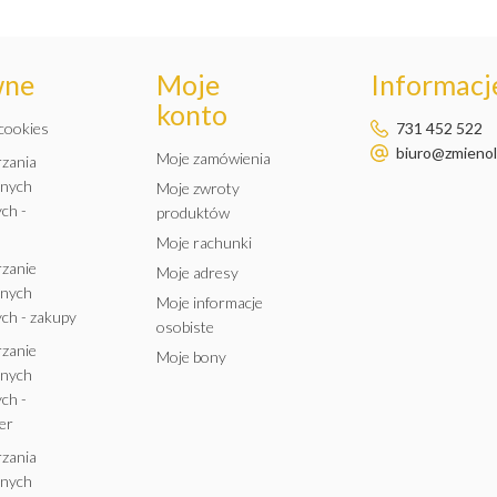
silniczek na to pow
wne
Moje
Informacje
konto
 cookies
731 452 522
biuro@zmienole
Moje zamówienia
rzania
anych
Moje zwroty
ch -
produktów
Moje rachunki
rzanie
Moje adresy
anych
Moje informacje
ch - zakupy
osobiste
rzanie
Moje bony
anych
ch -
er
rzania
anych