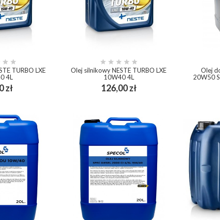








NESTE TURBO LXE
Olej silnikowy NESTE TURBO LXE
Olej 
0 4L
10W40 4L
20W50 Sy
Cena
Cena
0 zł
126,00 zł
ping_cart
add_shopping_cart