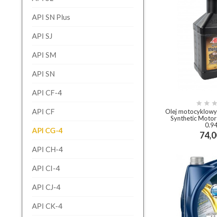
API SN Plus
API SJ
API SM
API SN
API CF-4


API CF
Olej motocyklow
Synthetic Motor
0.9
API CG-4
74,0
add_shop
API CH-4
API CI-4
API CJ-4
API CK-4