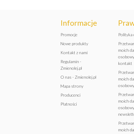
Informacje
Pra
Promocje
Polityka
Nowe produkty
Przetwa
moich d
Kontakt z nami
osobowy
Regulamin -
kontakt
Zmienolej.pl
Przetwa
O nas - Zmienolej.pl
moich d
osobowy
Mapa strony
Przetwa
Producenci
moich d
Płatności
osobowy
newslett
Przetwa
moich d