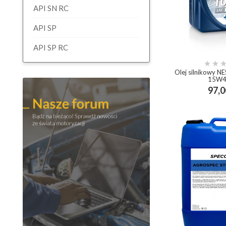
API SN RC
API SP
API SP RC


Olej silnikowy 
15W4
97,0
add_shop