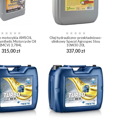










do motocykla AMSOIL
Olej hydrauliczno-przekładniowo-
nthetic Motorcycle Oil
silnikowy Specol Agrospec Stou
(MCV) 3,784L
10W30 20L
Cena
Cena
315,00 zł
337,00 zł
add_shopping_cart
add_shopping_cart