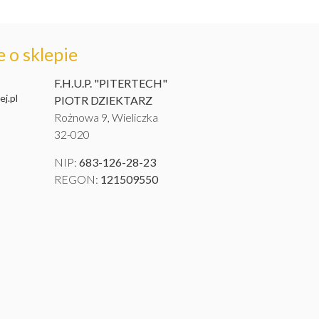
ie. :) Pozdrawiam
Piotr
 o sklepie
F.H.U.P. "PITERTECH"
j.pl
PIOTR DZIEKTARZ
Rożnowa 9, Wieliczka
32-020
NIP:
683-126-28-23
REGON:
121509550