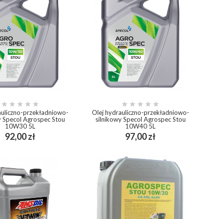










auliczno-przekładniowo-
Olej hydrauliczno-przekładniowo-
y Specol Agrospec Stou
silnikowy Specol Agrospec Stou
10W30 5L
10W40 5L
Cena
Cena
92,00 zł
97,00 zł
add_shopping_cart
add_shopping_cart