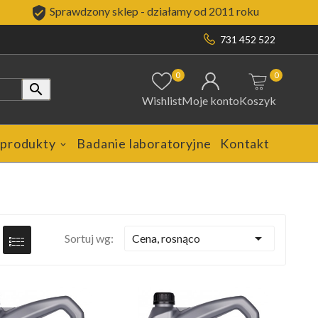

Sprawdzony sklep - działamy od 2011 roku
731 452 522
0
0

Wishlist
Moje konto
Koszyk
 produkty
Badanie laboratoryjne
Kontakt

Cena, rosnąco
Sortuj wg: