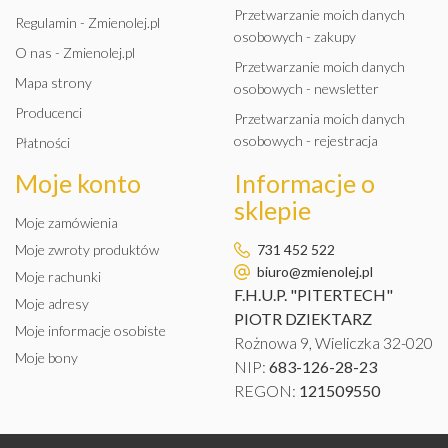
Przetwarzanie moich danych
Regulamin - Zmienolej.pl
osobowych - zakupy
O nas - Zmienolej.pl
Przetwarzanie moich danych
Mapa strony
osobowych - newsletter
Producenci
Przetwarzania moich danych
osobowych - rejestracja
Płatności
Moje konto
Informacje o
sklepie
Moje zamówienia
Moje zwroty produktów
731 452 522
biuro@zmienolej.pl
Moje rachunki
F.H.U.P. "PITERTECH"
Moje adresy
PIOTR DZIEKTARZ
Moje informacje osobiste
Rożnowa 9, Wieliczka 32-020
Moje bony
NIP:
683-126-28-23
REGON:
121509550