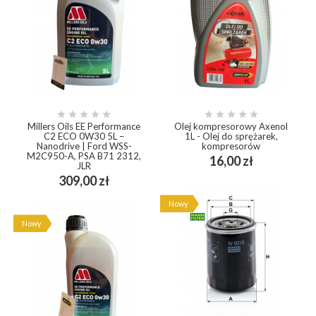










Millers Oils EE Performance
Olej kompresorowy Axenol
C2 ECO 0W30 5L –
1L - Olej do sprężarek,
Nanodrive | Ford WSS-
kompresorów
M2C950-A, PSA B71 2312,
Cena
16,00 zł
JLR
Cena
309,00 zł
Nowy
Nowy