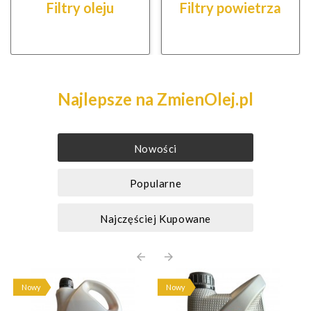
Filtry oleju
Filtry powietrza
Najlepsze na ZmienOlej.pl
Nowości
Popularne
Najczęściej Kupowane
arrow_back
arrow_forward
Nowy
Nowy