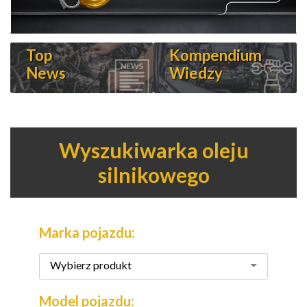
Top
Kompendium
News
Wiedzy
Wyszukiwarka oleju
silnikowego
Marka pojazdu:
Wybierz produkt
Model pojazdu: