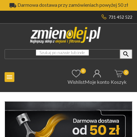

Darmowa dostawa przy zamówieniach powyżej 50 zł
731 452 522

0
0

Wishlist
Moje konto
Koszyk