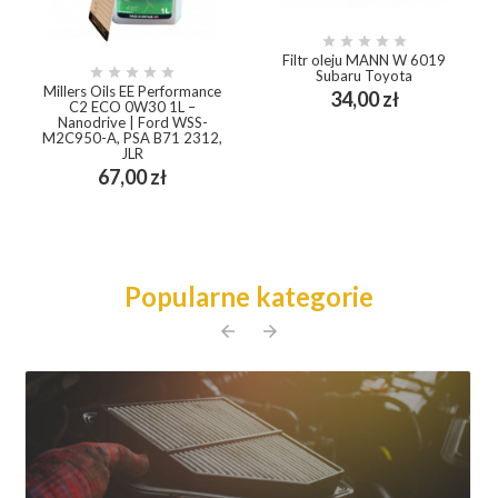





Filtr oleju MANN W 6019





Subaru Toyota
Millers Oils EE Performance
Cena
34,00 zł
C2 ECO 0W30 1L –
Nanodrive | Ford WSS-
M2C950-A, PSA B71 2312,
JLR
Cena
67,00 zł
Popularne kategorie
arrow_back
arrow_forward