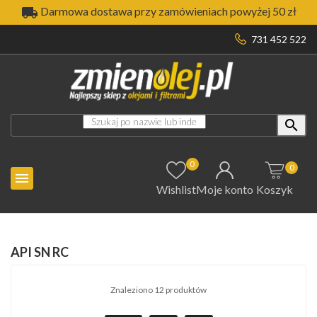

Darmowa dostawa przy zamówieniach powyżej 50 zł
731 452 522

0
0

Wishlist
Moje konto
Koszyk
API SN RC
Znaleziono 12 produktów