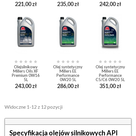
Cena
Cena
Cena
221,00 zł
235,00 zł
242,00 zł















Olejsilnikowy
Olej syntetyczny
Olej syntetyczny
Millers Oils XF
Millers EE
Millers EE
Premium 0W16
Performance
Performance
5L
0W20 5L
C5/C6 0W20 5L
Cena
Cena
Cena
243,00 zł
286,00 zł
351,00 zł
Widoczne 1-12 z 12 pozycji
Specyfikacja olejów silnikowych API