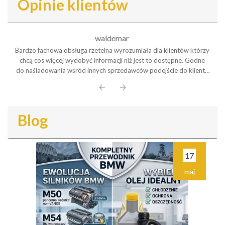
Opinie klientów
waldemar
Bardzo fachowa obsługa rzetelna wyrozumiała dla klientów którzy
chcą cos więcej wydobyć informacji niż jest to dostępne. Godne
do naśladowania wśród innych sprzedawców podejście do klienta
Polecam serdecznie
arrow_back
arrow_forward
Blog
17
maj