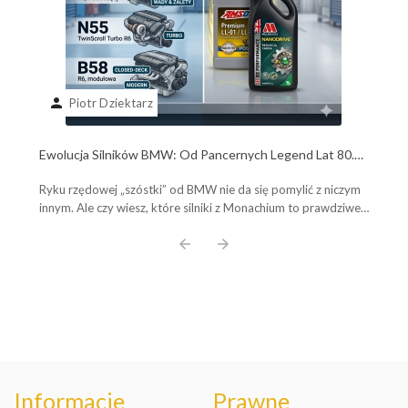
person
Piotr Dziektarz
Ewolucja Silników BMW: Od Pancernych Legend Lat 80.
do Współczesnych Potworów B58. Poznaj Plusy, Minusy i
Ryku rzędowej „szóstki” od BMW nie da się pomylić z niczym
Wybierz Olej Idealny!
innym. Ale czy wiesz, które silniki z Monachium to prawdziwe,
pancerne legendy, a które ...
arrow_back
arrow_forward
Informacje
Prawne