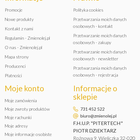
Promocje
Polityka cookies
Nowe produkty
Przetwarzania moich danych
osobowych - kontakt
Kontakt z nami
Przetwarzanie moich danych
Regulamin - Zmienolej.pl
osobowych - zakupy
O nas - Zmienolej.pl
Przetwarzanie moich danych
Mapa strony
osobowych - newsletter
Producenci
Przetwarzania moich danych
osobowych - rejestracja
Płatności
Moje konto
Informacje o
sklepie
Moje zamówienia
Moje zwroty produktów
731 452 522
biuro@zmienolej.pl
Moje rachunki
F.H.U.P. "PITERTECH"
Moje adresy
PIOTR DZIEKTARZ
Moje informacje osobiste
Rożnowa 9, Wieliczka 32-020