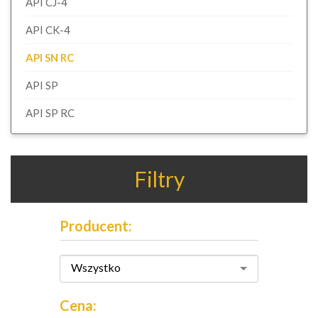
API CJ-4
API CK-4
API SN RC
API SP
API SP RC
Filtry
Producent:
Wszystko
Cena: