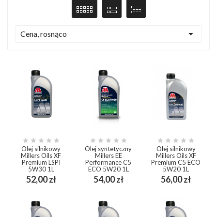

Cena, rosnąco















Olej silnikowy
Olej syntetyczny
Olej silnikowy
Millers Oils XF
Millers EE
Millers Oils XF
Premium LSPI
Performance C5
Premium C5 ECO
5W30 1L
ECO 5W20 1L
5W20 1L
Cena
Cena
Cena
52,00 zł
54,00 zł
56,00 zł