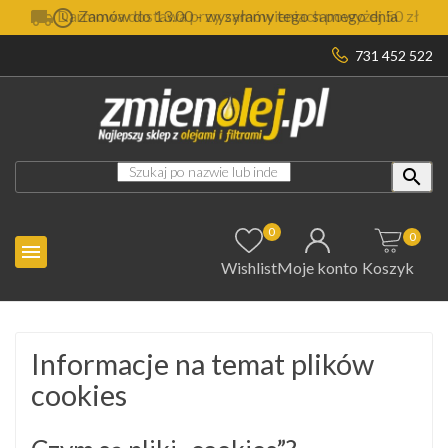

Darmowa dostawa przy zamówieniach powyżej 50 zł
731 452 522

0
0

Wishlist
Moje konto
Koszyk
Informacje na temat plików
cookies