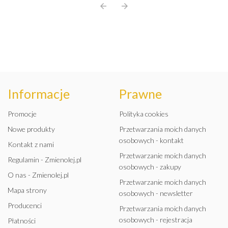
arrow_back
arrow_forward
Informacje
Prawne
Promocje
Polityka cookies
Nowe produkty
Przetwarzania moich danych
osobowych - kontakt
Kontakt z nami
Przetwarzanie moich danych
Regulamin - Zmienolej.pl
osobowych - zakupy
O nas - Zmienolej.pl
Przetwarzanie moich danych
Mapa strony
osobowych - newsletter
Producenci
Przetwarzania moich danych
osobowych - rejestracja
Płatności