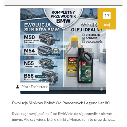
17
maj
person
Piotr Dziektarz
Ewolucja Silników BMW: Od Pancernych Legend Lat 80.
do Współczesnych Potworów B58. Poznaj Plusy, Minusy i
Ryku rzędowej „szóstki” od BMW nie da się pomylić z niczym
Wybierz Olej Idealny!
innym. Ale czy wiesz, które silniki z Monachium to prawdziwe,
pancerne legendy, a które ...