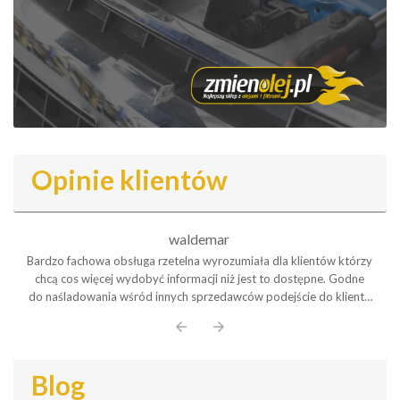
Opinie klientów
waldemar
Bardzo fachowa obsługa rzetelna wyrozumiała dla klientów którzy
chcą cos więcej wydobyć informacji niż jest to dostępne. Godne
do naśladowania wśród innych sprzedawców podejście do klienta
Polecam serdecznie
arrow_back
arrow_forward
Blog