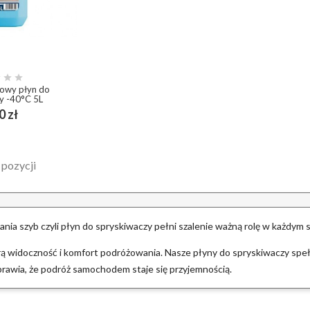



mowy płyn do
y -40°C 5L
Cena
0 zł
ing_cart
 pozycji
ania szyb czyli płyn do spryskiwaczy pełni szalenie ważną rolę w każdym
 widoczność i komfort podróżowania. Nasze płyny do spryskiwaczy spełn
sprawia, że podróż samochodem staje się przyjemnością.