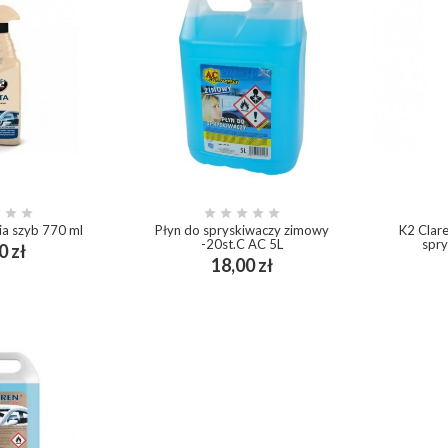








ia szyb 770 ml
Płyn do spryskiwaczy zimowy
K2 Clar
-20st.C AC 5L
spry
Cena
0 zł
ing_cart
Cena
18,00 zł
add_shopping_cart