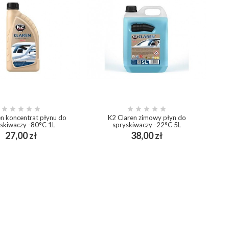










en koncentrat płynu do
K2 Claren zimowy płyn do
skiwaczy -80°C 1L
spryskiwaczy -22°C 5L
Cena
Cena
27,00 zł
38,00 zł
add_shopping_cart
add_shopping_cart