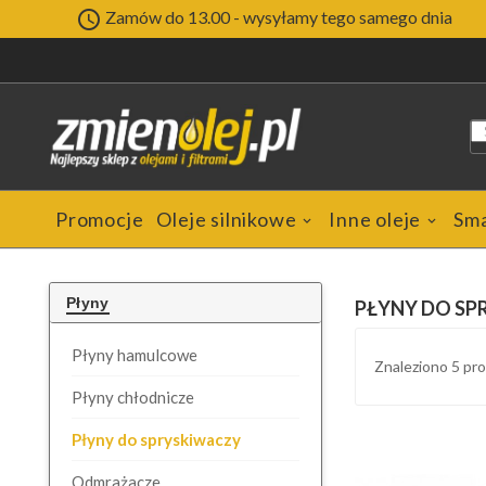

Zamów do 13.00 - wysyłamy tego samego dnia
Promocje
Oleje silnikowe
Inne oleje
Sm
Płyny
PŁYNY DO S
Płyny hamulcowe
Znaleziono 5 p
Płyny chłodnicze
Płyny do spryskiwaczy
Odmrażacze