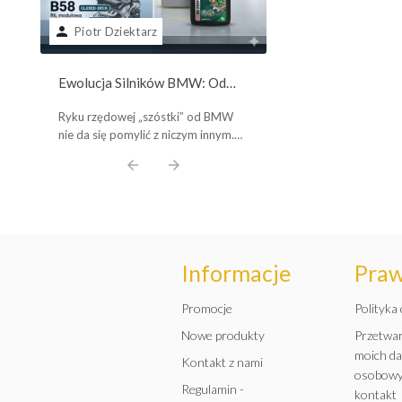
uniwersalny? Cała 
Czy dobierasz płyn ch
mieszaniu i doborz
person
Piotr Dziektarz
po kolorze? To jeden 
chłodniczych
mitów motoryzacji! Po
między technologiami 
Ewolucja Silników BMW: Od
HOAT i ...
Pancernych Legend Lat 80. do
Ryku rzędowej „szóstki” od BMW
Współczesnych Potworów B58.
nie da się pomylić z niczym innym.
Poznaj Plusy, Minusy i Wybierz
Ale czy wiesz, które silniki z
arrow_back
arrow_forward
Olej Idealny!
Monachium to prawdziwe, pancerne
legendy, a które ...
Informacje
Pra
Promocje
Polityka
Nowe produkty
Przetwa
moich d
Kontakt z nami
osobowy
Regulamin -
kontakt