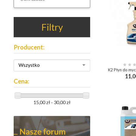
Filtry
Producent:
Wszystko


K2 Płyn do myc
11,0
add_shopp
Cena:
15,00 zł - 30,00 zł