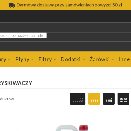

Darmowa dostawa przy zamówieniach powyżej 50 zł
ary
Płyny
Filtry
Dodatki
Żarówki
Inne
PRYSKIWACZY
roduktów