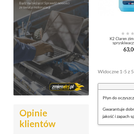


K2 Claren zi
spryskiwacz
63,0
add_shopp
Widoczne 1-5 z 5
Płyn do oczyszcz
Gwarantuje dobrą
Opinie
jakość i zapach 
klientów