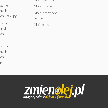
rzanie
Moje adresy
anych
Moje informacje
ch - zakupy
osobiste
rzanie
Moje bony
anych
ch -
er
rzania
anych
ch -
ja