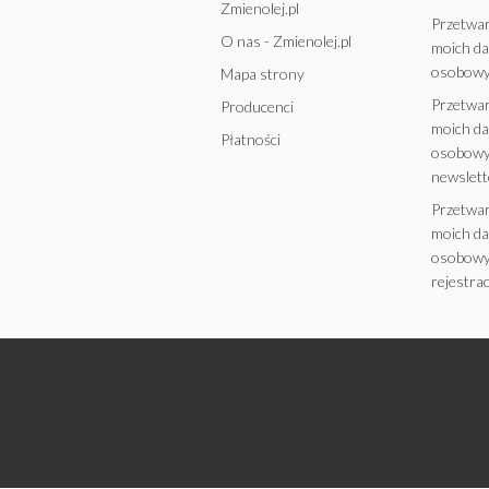
Zmienolej.pl
Przetwa
O nas - Zmienolej.pl
moich d
osobowy
Mapa strony
Przetwa
Producenci
moich d
Płatności
osobowy
newslett
Przetwa
moich d
osobowy
rejestrac