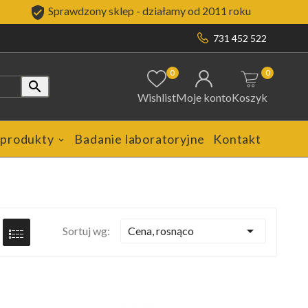

Sprawdzony sklep - działamy od 2011 roku
731 452 522
0
0

Wishlist
Moje konto
Koszyk
 produkty
Badanie laboratoryjne
Kontakt

Cena, rosnąco
Sortuj wg: