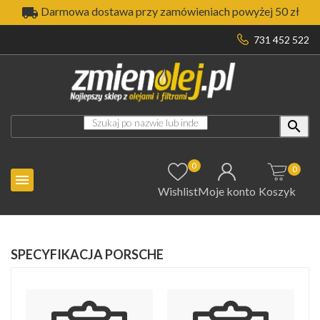

Darmowa dostawa przy zamówieniach powyżej 50 zł
731 452 522

0
0

Wishlist
Moje konto
Koszyk
SPECYFIKACJA PORSCHE