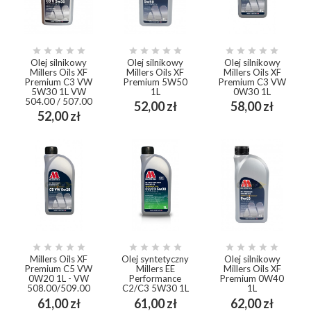















Olej silnikowy
Olej silnikowy
Olej silnikowy
Millers Oils XF
Millers Oils XF
Millers Oils XF
Premium C3 VW
Premium 5W50
Premium C3 VW
5W30 1L VW
1L
0W30 1L
504.00 / 507.00
Cena
Cena
52,00 zł
58,00 zł
Cena
52,00 zł















Millers Oils XF
Olej syntetyczny
Olej silnikowy
Premium C5 VW
Millers EE
Millers Oils XF
0W20 1L - VW
Performance
Premium 0W40
508.00/509.00
C2/C3 5W30 1L
1L
Cena
Cena
Cena
61,00 zł
61,00 zł
62,00 zł