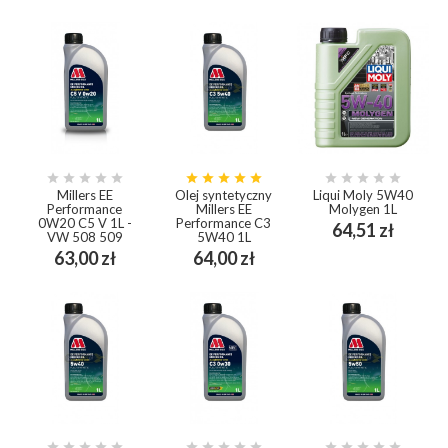















Millers EE
Olej syntetyczny
Liqui Moly 5W40
Performance
Millers EE
Molygen 1L
0W20 C5 V 1L -
Performance C3
Cena
64,51 zł
VW 508 509
5W40 1L
Cena
Cena
63,00 zł
64,00 zł














