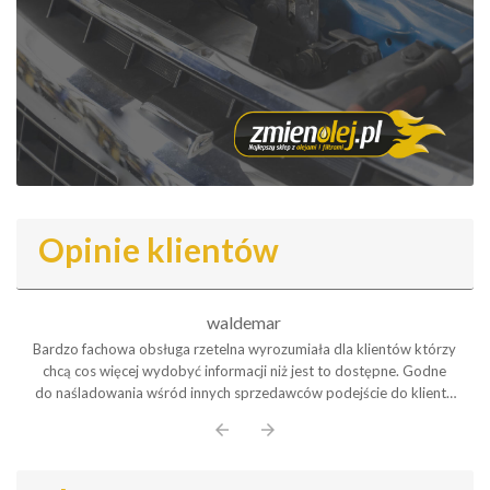
Opinie klientów
waldemar
Bardzo fachowa obsługa rzetelna wyrozumiała dla klientów którzy
chcą cos więcej wydobyć informacji niż jest to dostępne. Godne
do naśladowania wśród innych sprzedawców podejście do klienta
Polecam serdecznie
arrow_back
arrow_forward