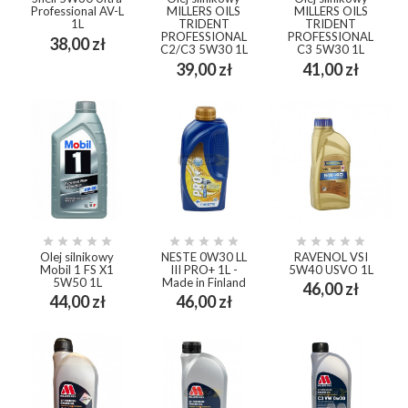
Professional AV-L
MILLERS OILS
MILLERS OILS
1L
TRIDENT
TRIDENT
PROFESSIONAL
PROFESSIONAL
Cena
38,00 zł
C2/C3 5W30 1L
C3 5W30 1L
Cena
Cena
39,00 zł
41,00 zł















Olej silnikowy
NESTE 0W30 LL
RAVENOL VSI
Mobil 1 FS X1
III PRO+ 1L -
5W40 USVO 1L
5W50 1L
Made in Finland
Cena
46,00 zł
Cena
Cena
44,00 zł
46,00 zł