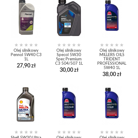















Olej silnikowy
Olej silnikowy
Olej silnikowy
Pennol 5W40 C3
Specol 5W30
MILLERS OILS
1L
Spec Premium
TRIDENT
C3 504/507 1L
PROFESSIONAL
Cena
27,90 zł
5W40 1L
Cena
30,00 zł
Cena
38,00 zł















Shell 5W30 Ultra
Olej silnikowy
Olej silnikowy