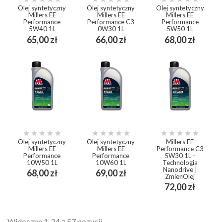
Olej syntetyczny
Olej syntetyczny
Olej syntetyczny
Millers EE
Millers EE
Millers EE
Performance
Performance C3
Performance
5W40 1L
0W30 1L
5W50 1L
Cena
Cena
Cena
65,00 zł
66,00 zł
68,00 zł















Olej syntetyczny
Olej syntetyczny
Millers EE
Millers EE
Millers EE
Performance C3
Performance
Performance
5W30 1L -
10W50 1L
10W60 1L
Technologia
Nanodrive |
Cena
Cena
68,00 zł
69,00 zł
ZmienOlej
Cena
72,00 zł
Widoczne 1-24 z 57 pozycji