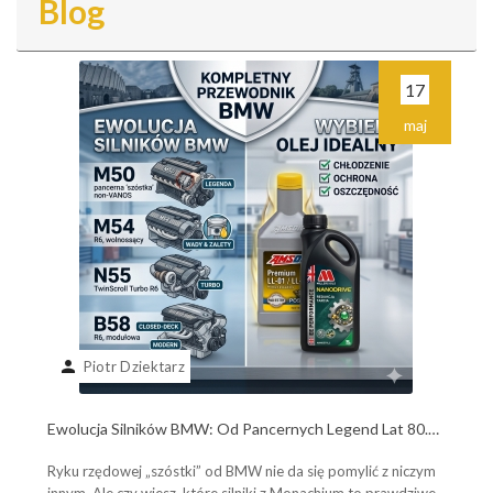
Blog
17
maj
person
Piotr Dziektarz
Ewolucja Silników BMW: Od Pancernych Legend Lat 80.
do Współczesnych Potworów B58. Poznaj Plusy, Minusy i
Ryku rzędowej „szóstki” od BMW nie da się pomylić z niczym
Wybierz Olej Idealny!
innym. Ale czy wiesz, które silniki z Monachium to prawdziwe,