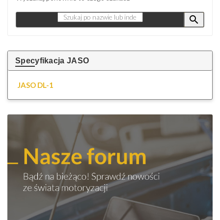

Specyfikacja JASO
JASO DL-1