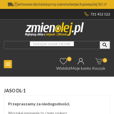

Darmowa dostawa przy zamówieniach powyżej 50 zł
731 452 522

0
0

Wishlist
Moje konto
Koszyk
JASO DL-1
Przepraszamy za niedogodności.
Wyszukaj ponownie to czego szukasz