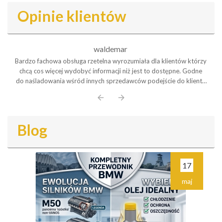
Opinie klientów
waldemar
Bardzo fachowa obsługa rzetelna wyrozumiała dla klientów którzy
chcą cos więcej wydobyć informacji niż jest to dostępne. Godne
do naśladowania wśród innych sprzedawców podejście do klienta
Polecam serdecznie
arrow_back
arrow_forward
Blog
17
maj