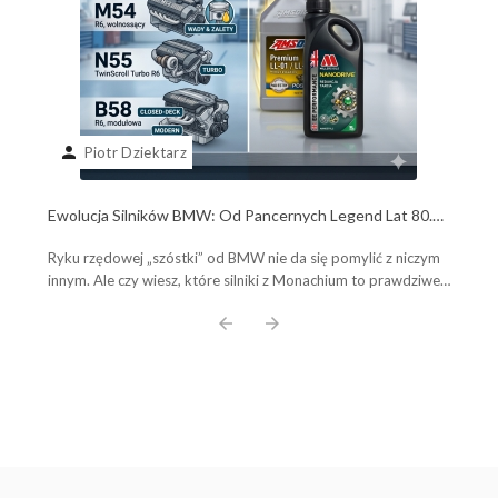
person
Piotr Dziektarz
Ewolucja Silników BMW: Od Pancernych Legend Lat 80.
do Współczesnych Potworów B58. Poznaj Plusy, Minusy i
Ryku rzędowej „szóstki” od BMW nie da się pomylić z niczym
Wybierz Olej Idealny!
innym. Ale czy wiesz, które silniki z Monachium to prawdziwe,
pancerne legendy, a które ...
arrow_back
arrow_forward