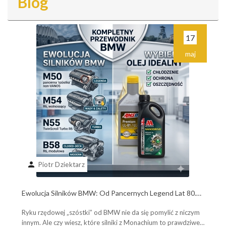
Blog
17
maj
person
Piotr Dziektarz
Ewolucja Silników BMW: Od Pancernych Legend Lat 80.
do Współczesnych Potworów B58. Poznaj Plusy, Minusy i
Ryku rzędowej „szóstki” od BMW nie da się pomylić z niczym
Wybierz Olej Idealny!
innym. Ale czy wiesz, które silniki z Monachium to prawdziwe,