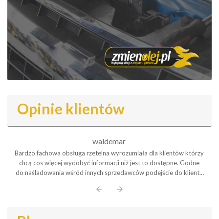
Opinie klientów
waldemar
Bardzo fachowa obsługa rzetelna wyrozumiała dla klientów którzy
chcą cos więcej wydobyć informacji niż jest to dostępne. Godne
do naśladowania wśród innych sprzedawców podejście do klienta
Polecam serdecznie
arrow_back
arrow_forward