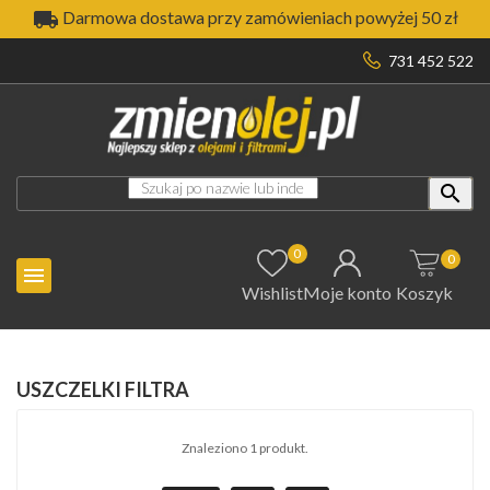

Darmowa dostawa przy zamówieniach powyżej 50 zł
731 452 522

0
0

Wishlist
Moje konto
Koszyk
USZCZELKI FILTRA
Znaleziono 1 produkt.