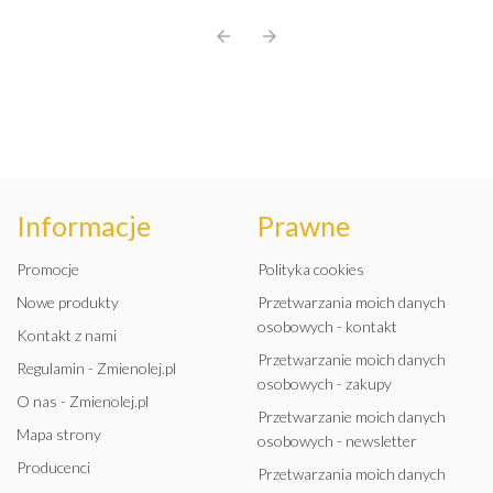
pancerne legendy, a które ...
arrow_back
arrow_forward
Informacje
Prawne
Promocje
Polityka cookies
Nowe produkty
Przetwarzania moich danych
osobowych - kontakt
Kontakt z nami
Przetwarzanie moich danych
Regulamin - Zmienolej.pl
osobowych - zakupy
O nas - Zmienolej.pl
Przetwarzanie moich danych
Mapa strony
osobowych - newsletter
Producenci
Przetwarzania moich danych