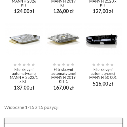
MANN H 2826
MANN H 2019
MANN H 2120 x
KIT
KIT
KIT
Cena
Cena
Cena
124,00 zł
126,00 zł
127,00 zł















Filtr skrzyni
Filtr skrzyni
Filtr skrzyni
automatycznej
automatycznej
automatycznej
MANN H 2522/1
MANN H 2019
MANN H 50 001
x KIT
KIT 1
Cena
516,00 zł
Cena
Cena
137,00 zł
167,00 zł
Widoczne 1-15 z 15 pozycji