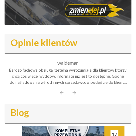
Opinie klientów
waldemar
Bardzo fachowa obsługa rzetelna wyrozumiała dla klientów którzy
chcą cos więcej wydobyć informacji niż jest to dostępne. Godne
do naśladowania wśród innych sprzedawców podejście do klienta
Polecam serdecznie
arrow_back
arrow_forward
Blog
17