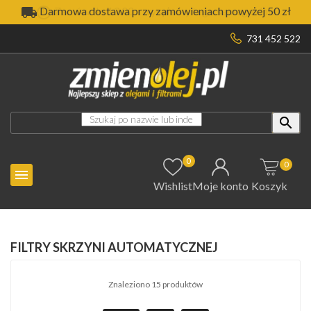

Darmowa dostawa przy zamówieniach powyżej 50 zł
731 452 522

0
0

Wishlist
Moje konto
Koszyk
FILTRY SKRZYNI AUTOMATYCZNEJ
Znaleziono 15 produktów