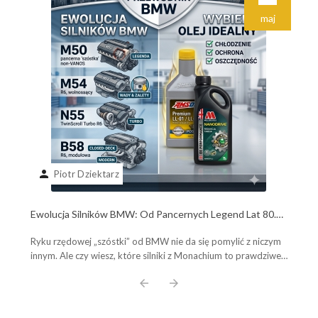
maj
person
Piotr Dziektarz
Ewolucja Silników BMW: Od Pancernych Legend Lat 80.
do Współczesnych Potworów B58. Poznaj Plusy, Minusy i
Ryku rzędowej „szóstki” od BMW nie da się pomylić z niczym
Wybierz Olej Idealny!
innym. Ale czy wiesz, które silniki z Monachium to prawdziwe,
pancerne legendy, a które ...
arrow_back
arrow_forward