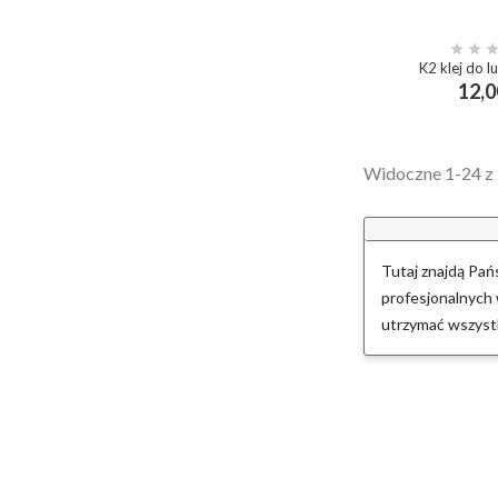


K2 klej do l
12,0
add_shopp
Widoczne 1-24 z 
Tutaj znajdą Pa
profesjonalnych
utrzymać wszystk