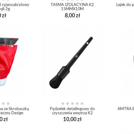
l cyjanoakrylowy
TASMA IZOLACYJNA K2
Lejek do p
qll 2g
15MMX10M
Cena
Cena
 zł
8,00 zł
add_shopping_cart
ing_cart








na ze Skrobaczką
Pędzelek detailingowy do
AMTRA B
teczny Design
czyszczenia wnętrza K2
Cena
Cena
0 zł
10,00 zł
ping_cart
add_shopping_cart