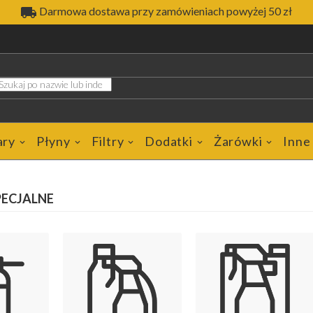

Darmowa dostawa przy zamówieniach powyżej 50 zł
ary
Płyny
Filtry
Dodatki
Żarówki
Inne
PECJALNE