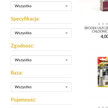
Wszystko
Specyfikacja:


ŚRODEK USZCZ
CHLODNIC 
Wszystko
4,00
add_shopp
Zgodność:
Wszystko
Baza:
Wszystko
Pojemność:

