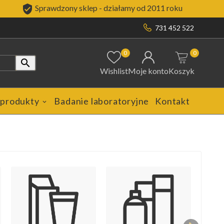

Sprawdzony sklep - działamy od 2011 roku
731 452 522
0
0

Wishlist
Moje konto
Koszyk
 produkty
Badanie laboratoryjne
Kontakt