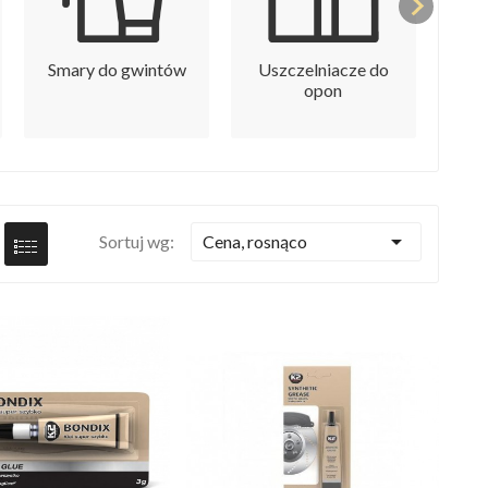
Smary do gwintów
Uszczelniacze do
opon

Cena, rosnąco
Sortuj wg: