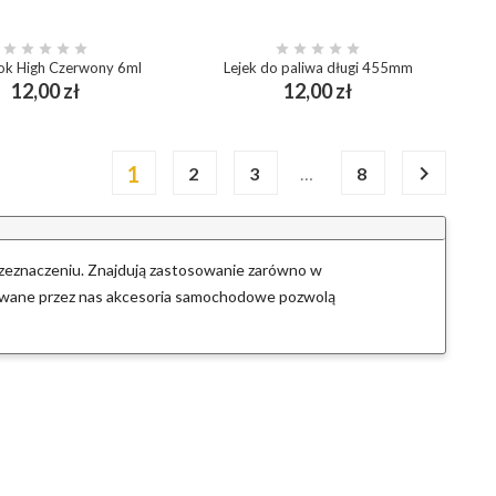










ok High Czerwony 6ml
Lejek do paliwa długi 455mm
Cena
Cena
12,00 zł
12,00 zł
add_shopping_cart
add_shopping_cart
1

…
2
3
8
rzeznaczeniu. Znajdują zastosowanie zarówno w
wane przez nas akcesoria samochodowe pozwolą