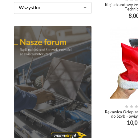
Klej sekundowy że
Wszystko
Technic
8,00
add_shopp


Rękawica Ociepla
do Szyb - Świą
10,0
add_shop