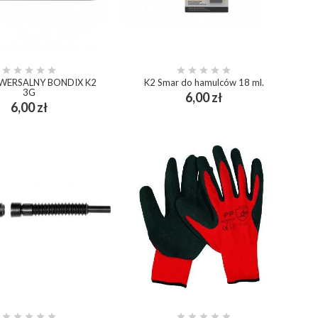










IWERSALNY BONDIX K2
K2 Smar do hamulców 18 ml.
3G
Cena
6,00 zł
add_shopping_cart
Cena
6,00 zł
add_shopping_cart









