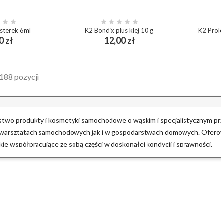








usterek 6ml
K2 Bondix plus klej 10 g
K2 Prol
Cena
Cena
0 zł
12,00 zł
add_shopping_cart
ing_cart
188 pozycji
ństwo produkty i kosmetyki samochodowe o wąskim i specjalistycznym p
 warsztatach samochodowych jak i w gospodarstwach domowych. Ofero
ie współpracujące ze sobą części w doskonałej kondycji i sprawności.