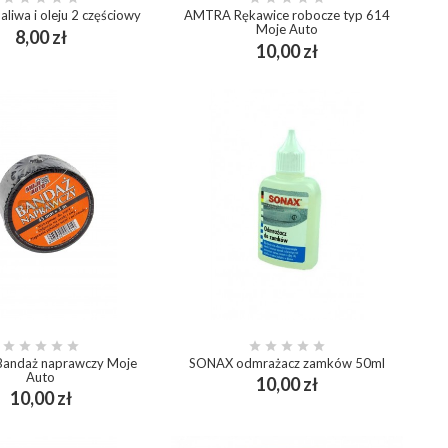
aliwa i oleju 2 częściowy
AMTRA Rękawice robocze typ 614
Moje Auto
Cena
8,00 zł
add_shopping_cart
Cena
10,00 zł
add_shopping_cart










andaż naprawczy Moje
SONAX odmrażacz zamków 50ml
Auto
Cena
10,00 zł
add_shopping_cart
Cena
10,00 zł
add_shopping_cart