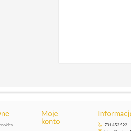
wne
Moje
Informacje
konto
 cookies
731 452 522