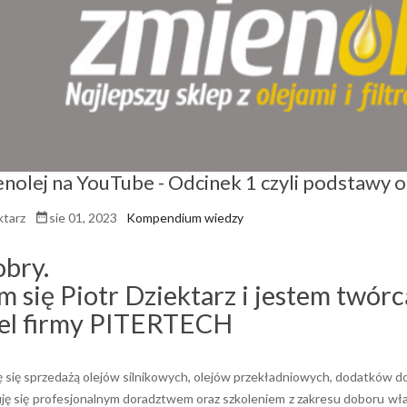
nolej na YouTube - Odcinek 1 czyli podstawy o
ktarz
sie 01, 2023
Kompendium wiedzy

obry.
się Piotr Dziektarz i jestem twórc
iel firmy PITERTECH
 się sprzedażą olejów silnikowych, olejów przekładniowych, dodatków do
ję się profesjonalnym doradztwem oraz szkoleniem z zakresu doboru wł