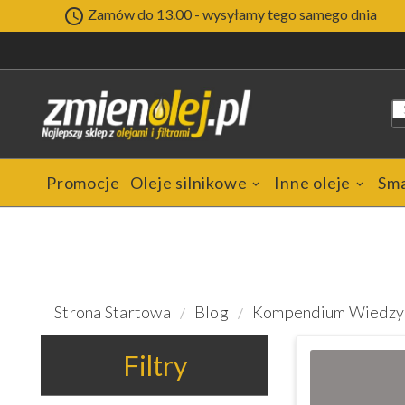

Zamów do 13.00 - wysyłamy tego samego dnia
Promocje
Oleje silnikowe
Inne oleje
Sm
Strona Startowa
Blog
Kompendium Wiedzy
Filtry