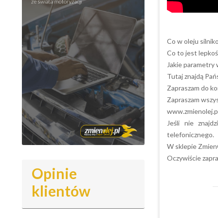
Co w oleju silnik
Co to jest lepkoś
Jakie parametry 
Tutaj znajdą Pańs
Zapraszam do kom
Zapraszam wszys
www.zmienolej.p
Jeśli nie znaj
telefonicznego.
W sklepie Zmien
Oczywiście zapr
Opinie
klientów