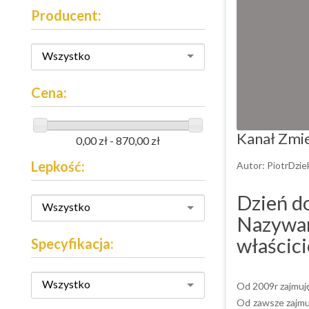
Producent:
Wszystko
Cena:
Kanał Zmie
0,00 zł - 870,00 zł
Lepkość:
Autor:
PiotrDzie
Dzień d
Wszystko
Nazywam 
właścic
Specyfikacja:
Wszystko
Od 2009r zajmuję
Od zawsze zajmu