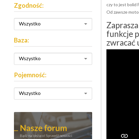
Zgodność:
czy to jest bolid
Od zawsze motory
Zaprasza
Wszystko
funkcje p
Baza:
zwracać 
Wszystko
Pojemność:
Wszystko