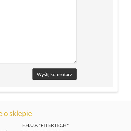
Wyślij komentarz
 o sklepie
F.H.U.P. "PITERTECH"