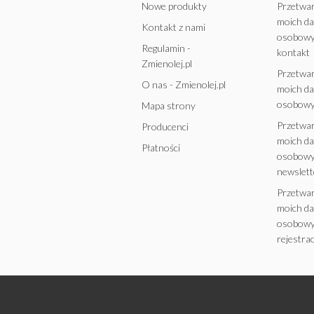
Nowe produkty
Przetwa
moich d
Kontakt z nami
osobowy
Regulamin -
kontakt
Zmienolej.pl
Przetwa
O nas - Zmienolej.pl
moich d
osobowy
Mapa strony
Przetwa
Producenci
moich d
Płatności
osobowy
newslett
Przetwa
moich d
osobowy
rejestrac