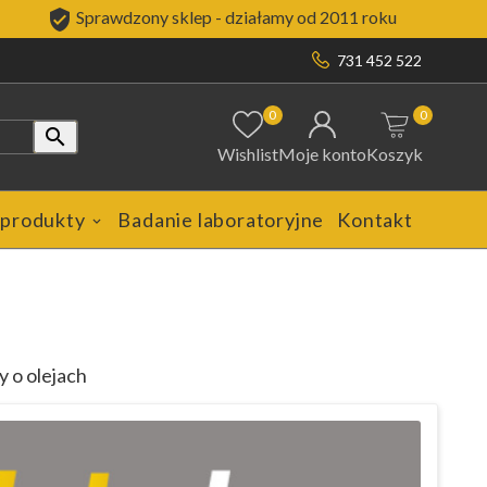

Sprawdzony sklep - działamy od 2011 roku
731 452 522
0
0

Wishlist
Moje konto
Koszyk
 produkty
Badanie laboratoryjne
Kontakt
y o olejach