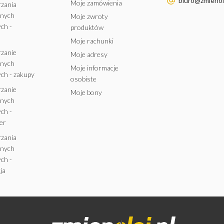
biuro@zmienole
Moje zamówienia
rzania
anych
Moje zwroty
ch -
produktów
Moje rachunki
rzanie
Moje adresy
anych
Moje informacje
ch - zakupy
osobiste
rzanie
Moje bony
anych
ch -
er
rzania
anych
ch -
ja