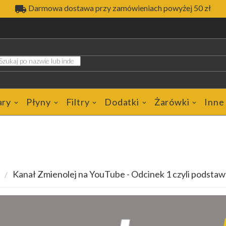

Darmowa dostawa przy zamówieniach powyżej 50 zł
ary
Płyny
Filtry
Dodatki
Żarówki
Inne
Kanał Zmienolej na YouTube - Odcinek 1 czyli podstaw