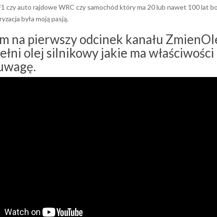
 F1 czy auto rajdowe WRC czy samochód który ma 20 lub nawet 100 lat bo i 
zacja była moją pasją.
m na pierwszy odcinek kanału ZmienOl
ełni olej silnikowy jakie ma właściwości
uwagę.