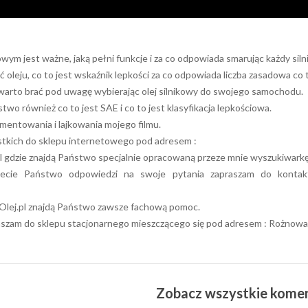
owym jest ważne, jaką pełni funkcje i za co odpowiada smarując każdy silni
ć oleju, co to jest wskaźnik lepkości za co odpowiada liczba zasadowa co
warto brać pod uwagę wybierając olej silnikowy do swojego samochodu.
two również co to jest SAE i co to jest klasyfikacja lepkościowa.
entowania i lajkowania mojego filmu.
tkich do sklepu internetowego pod adresem :
l gdzie znajdą Państwo specjalnie opracowaną przeze mnie wyszukiwark
dziecie Państwo odpowiedzi na swoje pytania zapraszam do kontakt
Olej.pl znajdą Państwo zawsze fachową pomoc.
aszam do sklepu stacjonarnego mieszczącego się pod adresem : Rożnowa 
Zobacz wszystkie kome