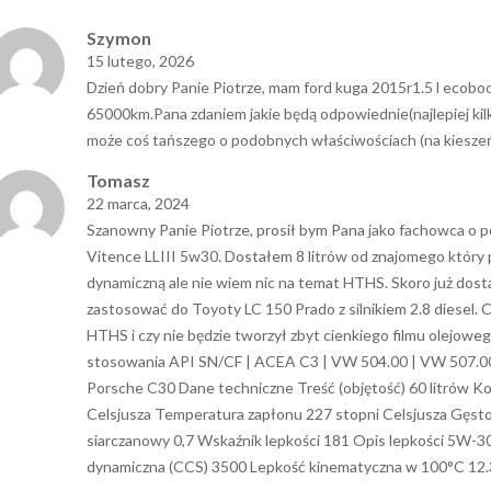
aw
Bartek
Szymon
msoil i Millers
Olej millers jest zdecydowanie
Wbrew ob
 górnej półki
najlepszym olejem jaki kiedykolwiek
półsyntety
15 lutego, 2026
 samochodach i
spotkałem. Charakterystyka pracy
zalałem to c
Dzień dobry Panie Piotrze, mam ford kuga 2015r1.5 l eco
h nie zmienię
silnika, rozruch, dźwięk zdecydowanie
Po konsulta
65000km.Pana zdaniem jakie będą odpowiednie(najlepiej kilka
y jest na nich
poprawiły się na plus. Do tego
wtedy na 
może coś tańszego o podobnych właściwościach (na kiesz
 .A jeśli chodzi
fachowa pomoc powoduje, że polecę
płukanka s
ze strony pana
zarówno olej, jak i sklep, każdemu.
zaskoczeniu
Tomasz
o pozazdrościć
spalanie sp
22 marca, 2024
 na temat
Rozruch zimne
Szanowny Panie Piotrze, prosił bym Pana jako fachowca o 
ecam
stanowił t
Vitence LLIII 5w30. Dostałem 8 litrów od znajomego który p
zupełnie
porównaniu d
dynamiczną ale nie wiem nic na temat HTHS. Skoro już dost
17
17
pracy równie
zastosować do Toyoty LC 150 Prado z silnikiem 2.8 diesel.
maj
maj
zdecydował
HTHS i czy nie będzie tworzył zbyt cienkiego filmu olejo
millersa, 
stosowania API SN/CF | ACEA C3 | VW 504.00 | VW 507.00
pracował na
Porsche C30 Dane techniczne Treść (objętość) 60 litrów Ko
niestety mus
po 10 tys czu
Celsjusza Temperatura zapłonu 227 stopni Celsjusza Gęst
korkiem o
siarczanowy 0,7 Wskaźnik lepkości 181 Opis lepkości 5W-
, a może
oleiste nalo
dynamiczna (CCS) 3500 Lepkość kinematyczna w 100°C 12.
prawda o
Olej na bagn
łodniczy tylko