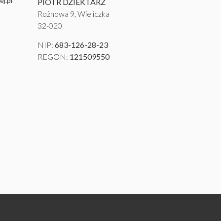
j.pl
PIOTR DZIEKTARZ
Rożnowa 9, Wieliczka
32-020
NIP:
683-126-28-23
REGON:
121509550