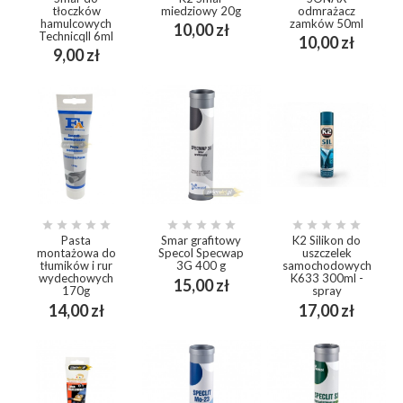
tłoczków
miedziowy 20g
odmrażacz
hamulcowych
zamków 50ml
Cena
10,00 zł
Technicqll 6ml
Cena
10,00 zł
Cena
9,00 zł















Pasta
Smar grafitowy
K2 Silikon do
montażowa do
Specol Specwap
uszczelek
tłumików i rur
3G 400 g
samochodowych
wydechowych
K633 300ml -
Cena
15,00 zł
170g
spray
Cena
Cena
14,00 zł
17,00 zł