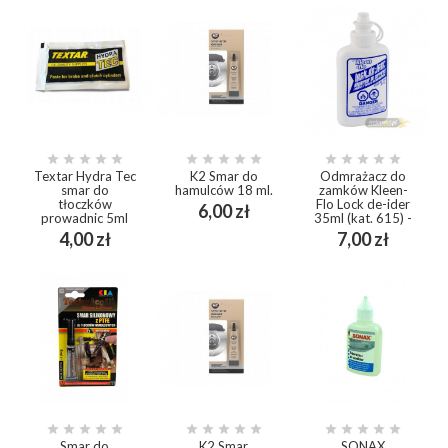















Textar Hydra Tec
K2 Smar do
Odmrażacz do
smar do
hamulców 18 ml.
zamków Kleen-
tłoczków
Flo Lock de-ider
Cena
6,00 zł
prowadnic 5ml
35ml (kat. 615) -
Cena
Cena
4,00 zł
7,00 zł















Smar do
K2 Smar
SONAX