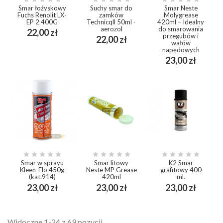
Smar łożyskowy
Suchy smar do
Smar Neste
Fuchs Renolit LX-
zamków
Molygrease
EP 2 400G
Technicqll 50ml -
420ml – Idealny
aerozol
do smarowania
Cena
22,00 zł
przegubów i
Cena
22,00 zł
wałów
napędowych
Cena
23,00 zł















Smar w sprayu
Smar litowy
K2 Smar
Kleen-Flo 450g
Neste MP Grease
grafitowy 400
(kat.914)
420ml
ml.
Cena
Cena
Cena
23,00 zł
23,00 zł
23,00 zł
Widoczne 1-24 z 69 pozycji