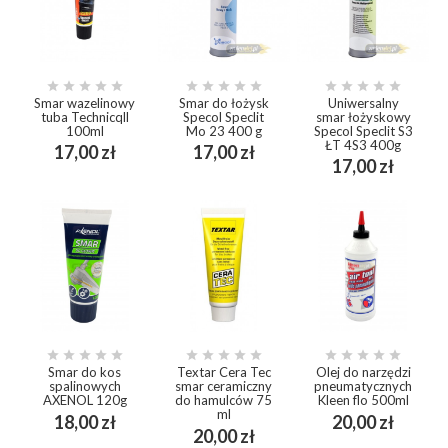















Smar wazelinowy
Smar do łożysk
Uniwersalny
tuba Technicqll
Specol Speclit
smar łożyskowy
100ml
Mo 23 400 g
Specol Speclit S3
ŁT 4S3 400g
Cena
Cena
17,00 zł
17,00 zł
Cena
17,00 zł















Smar do kos
Textar Cera Tec
Olej do narzędzi
spalinowych
smar ceramiczny
pneumatycznych
AXENOL 120g
do hamulców 75
Kleen flo 500ml
ml
Cena
Cena
18,00 zł
20,00 zł
Cena
20,00 zł