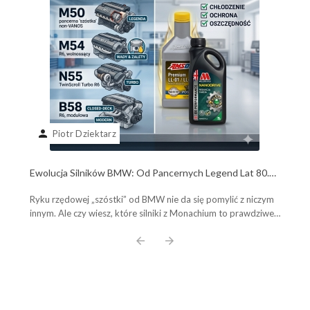
person
Piotr Dziektarz
Ewolucja Silników BMW: Od Pancernych Legend Lat 80.
do Współczesnych Potworów B58. Poznaj Plusy, Minusy i
Ryku rzędowej „szóstki” od BMW nie da się pomylić z niczym
Wybierz Olej Idealny!
innym. Ale czy wiesz, które silniki z Monachium to prawdziwe,
pancerne legendy, a które ...
arrow_back
arrow_forward