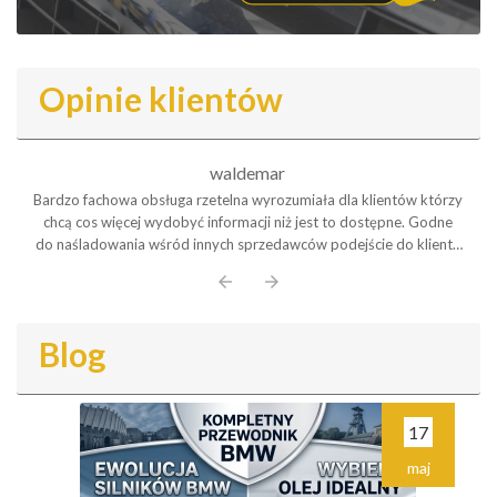
Opinie klientów
waldemar
Bardzo fachowa obsługa rzetelna wyrozumiała dla klientów którzy
chcą cos więcej wydobyć informacji niż jest to dostępne. Godne
do naśladowania wśród innych sprzedawców podejście do klienta
Polecam serdecznie
arrow_back
arrow_forward
Blog
17
maj