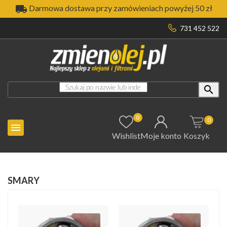

Darmowa dostawa przy zamówieniach powyżej 50 zł
731 452 522

0
0

Wishlist
Moje konto
Koszyk
SMARY