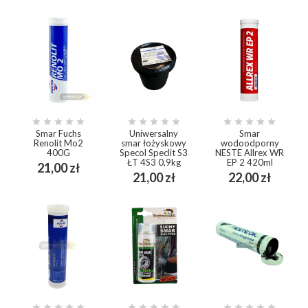















Smar Fuchs
Uniwersalny
Smar
Renolit Mo2
smar łożyskowy
wodoodporny
400G
Specol Speclit S3
NESTE Allrex WR
ŁT 4S3 0,9kg
EP 2 420ml
Cena
21,00 zł
Cena
Cena
21,00 zł
22,00 zł














