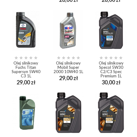















Olej silnikowy
Olej silnikowy
Olej silnikowy
Fuchs Titan
Mobil Super
Specol 5W30
Supersyn 5W40
2000 10W40 1L
C2/C3 Spec
C3 1L
Premium 1L
Cena
29,00 zł
Cena
Cena
29,00 zł
30,00 zł