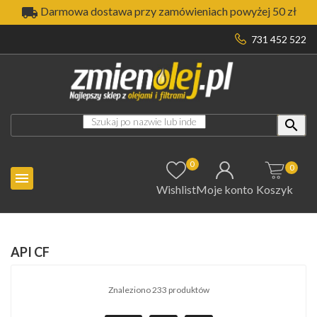

Darmowa dostawa przy zamówieniach powyżej 50 zł
731 452 522

0
0

Wishlist
Moje konto
Koszyk
API CF
Znaleziono 233 produktów