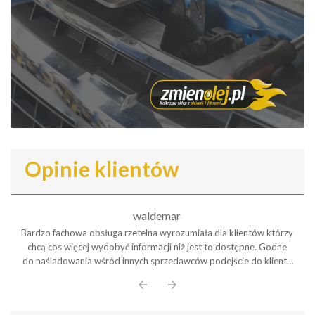
Opinie klientów
waldemar
Bardzo fachowa obsługa rzetelna wyrozumiała dla klientów którzy
chcą cos więcej wydobyć informacji niż jest to dostępne. Godne
do naśladowania wśród innych sprzedawców podejście do klienta
Polecam serdecznie
arrow_back
arrow_forward