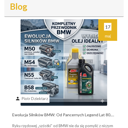
Blog
17
maj
person
Piotr Dziektarz
Ewolucja Silników BMW: Od Pancernych Legend Lat 80.
do Współczesnych Potworów B58. Poznaj Plusy, Minusy i
Ryku rzędowej „szóstki” od BMW nie da się pomylić z niczym