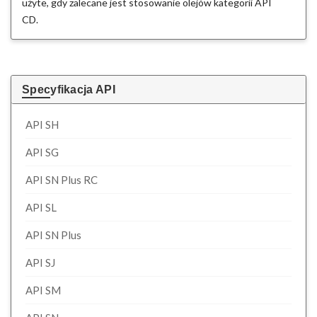
użyte, gdy zalecane jest stosowanie olejów kategorii API
CD.
Specyfikacja API
API SH
API SG
API SN Plus RC
API SL
API SN Plus
API SJ
API SM