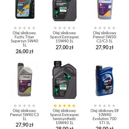















Olej silnikowy
Olej silnikowy
Olej silnikowy
Fuchs Titan
Specol Extraspec
Pennol 5W30
Supersyn 5W40
15W40 1L
C2/C3 1L
1L
Cena
Cena
27,00 zł
27,90 zł
Cena
26,00 zł















Olej silnikowy
Olej silnikowy
Olej silnikowy Elf
Pennol 5W40 C3
Specol Extraspec
10W40
1L
Semisynthetic
Evolution 700
10W40 1L
STI 1L
Cena
27,90 zł
Cena
Cena
28,00 zł
28,00 zł