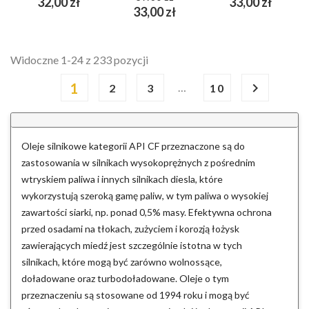
Cena
Cena
32,00 zł
33,00 zł
Cena
33,00 zł
Widoczne 1-24 z 233 pozycji
1

…
2
3
10
Oleje silnikowe kategorii API CF przeznaczone są do
zastosowania w silnikach wysokoprężnych z pośrednim
wtryskiem paliwa i innych silnikach diesla, które
wykorzystują szeroką gamę paliw, w tym paliwa o wysokiej
zawartości siarki, np. ponad 0,5% masy. Efektywna ochrona
przed osadami na tłokach, zużyciem i korozją łożysk
zawierających miedź jest szczególnie istotna w tych
silnikach, które mogą być zarówno wolnossące,
doładowane oraz turbodoładowane. Oleje o tym
przeznaczeniu są stosowane od 1994 roku i mogą być