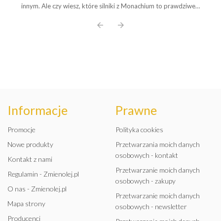
Wybierz Olej Idealny!
innym. Ale czy wiesz, które silniki z Monachium to prawdziwe,
pancerne legendy, a które ...
arrow_back
arrow_forward
Informacje
Prawne
Promocje
Polityka cookies
Nowe produkty
Przetwarzania moich danych
osobowych - kontakt
Kontakt z nami
Przetwarzanie moich danych
Regulamin - Zmienolej.pl
osobowych - zakupy
O nas - Zmienolej.pl
Przetwarzanie moich danych
Mapa strony
osobowych - newsletter
Producenci