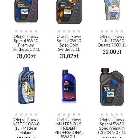















Olej silnikowy
Olej silnikowy
Olej silnikowy
Specol 5W40
Specol 0W20
Total 10W40
Premium
Spec Gold
Quartz 7000 1L
synthetic C3 1L
Synthetic 1L
Cena
32,00 zł
Cena
Cena
31,00 zł
31,02 zł















Olej silnikowy
Olej silnikowy
Olej silnikowy
NESTE 10W40
MILLERS OILS
Specol 5W30
1L - Made in
TRIDENT
Spec Premium
Finland
PROFESSIONAL
C3 504/507 1L
5W30 1L