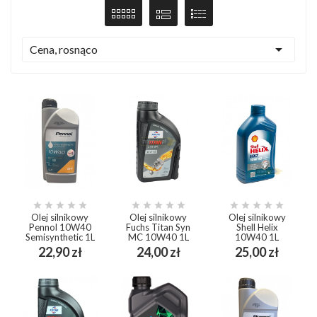

Cena, rosnąco















Olej silnikowy
Olej silnikowy
Olej silnikowy
Pennol 10W40
Fuchs Titan Syn
Shell Helix
Semisynthetic 1L
MC 10W40 1L
10W40 1L
Cena
Cena
Cena
22,90 zł
24,00 zł
25,00 zł