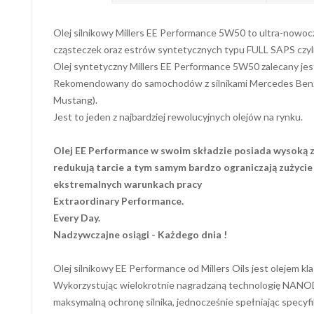
Olej silnikowy Millers EE Performance 5W50 to ultra-nowo
cząsteczek oraz estrów syntetycznych typu FULL SAPS czyl
Olej syntetyczny Millers EE Performance 5W50 zalecany jes
Rekomendowany do samochodów z silnikami Mercedes Benz
Mustang).
Jest to jeden z najbardziej rewolucyjnych olejów na rynku.
Olej EE Performance w swoim składzie posiada wysoką z
redukują tarcie a tym samym bardzo ograniczają zużycie 
ekstremalnych warunkach pracy
Extraordinary Performance.
Every Day.
Nadzywczajne osiągi -
Każdego dnia !
Olej silnikowy EE Performance od Millers Oils jest olejem k
Wykorzystując wielokrotnie nagradzaną technologię NANOD
maksymalną ochronę silnika, jednocześnie spełniając specy