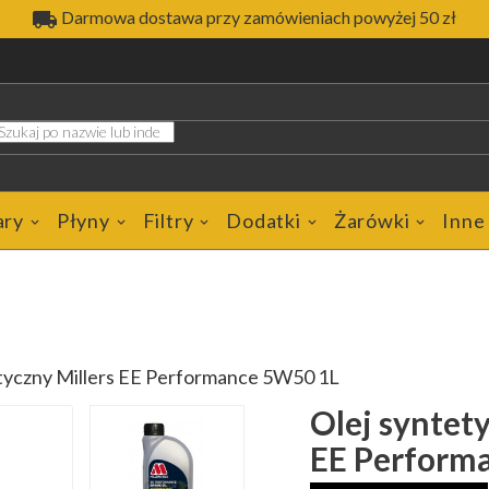

Darmowa dostawa przy zamówieniach powyżej 50 zł
ary
Płyny
Filtry
Dodatki
Żarówki
Inne
etyczny Millers EE Performance 5W50 1L
Olej syntety
EE Perform