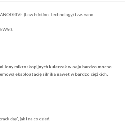
 NANODRIVE (Low Friction Technology) tzw. nano
3 5W50.
miliony mikroskopijnych kuleczek w oeju bardzo mocno
lemową eksploatację silnika nawet w bardzo ciężkich,
k day”, jak i na co dzień.