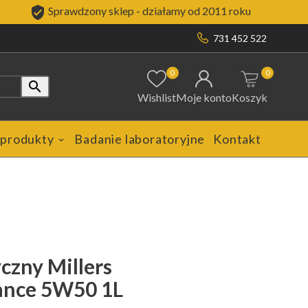

Sprawdzony sklep - działamy od 2011 roku
731 452 522
0
0

Wishlist
Moje konto
Koszyk
 produkty
Badanie laboratoryjne
Kontakt
czny Millers
ance 5W50 1L