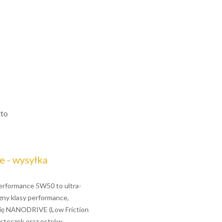
tto
 - wysyłka
Performance 5W50 to ultra-
zny klasy performance,
gię NANODRIVE (Low Friction
ąsteczek oraz estrów