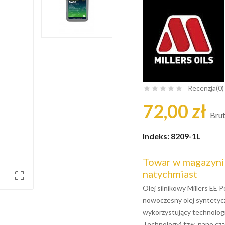
Recenzja(0)





72,00 zł
Bru
Indeks:
8209-1L
Towar w magazynie
natychmiast

Olej silnikowy Millers EE 
nowoczesny olej syntetyc
wykorzystujący technolo
Technology) tzw. nano cz