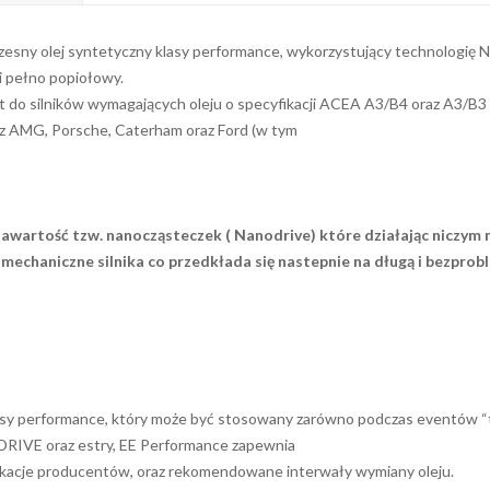
czesny olej syntetyczny klasy performance, wykorzystujący technologię
i pełno popiołowy.
t do silników wymagających oleju o specyfikacji ACEA A3/B4 oraz A3/B
 AMG, Porsche, Caterham oraz Ford (w tym
awartość tzw. nanocząsteczek ( Nanodrive) które działając niczym 
mechaniczne silnika co przedkłada się nastepnie na długą i bezprob
lasy performance, który może być stosowany zarówno podczas eventów “trac
RIVE oraz estry, EE Performance zapewnia
fikacje producentów, oraz rekomendowane interwały wymiany oleju.