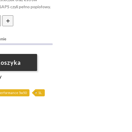
SAPS czyli pełno popiołowy.
ynie
Koszyka
y
performance 5w50
1L