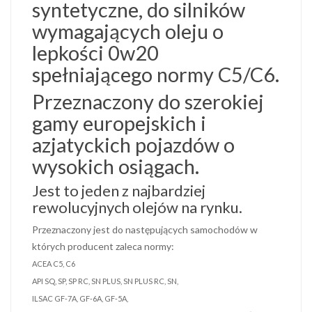
syntetyczne, do silników
wymagających oleju o
lepkości 0w20
spełniającego normy C5/C6.
Przeznaczony do szerokiej
gamy europejskich i
azjatyckich pojazdów o
wysokich osiągach.
Jest to jeden z najbardziej
rewolucyjnych olejów na rynku.
Przeznaczony jest do następujących samochodów w
których producent zaleca normy:
ACEA C5, C6
API SQ, SP, SP RC, SN PLUS, SN PLUS RC, SN,
ILSAC GF-7A, GF-6A, GF-5A,