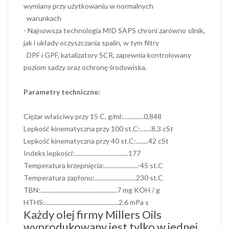
wymiany przy użytkowaniu w normalnych
warunkach
- Najnowsza technologia MID SAPS chroni zarówno silnik,
jak i układy oczyszczania spalin, w tym filtry
DPF i GPF, katalizatory SCR, zapewnia kontrolowany
poziom sadzy oraz ochronę środowiska.
Parametry techniczne:
Ciężar właściwy przy 15 C, g/ml:…..........0,848
Lepkość kinematyczna przy 100 st.C:…....8,3 cSt
Lepkość kinematyczna przy 40 st.C:........42 cSt
Indeks lepkości:...................................177
Temperatura krzepnięcia:......................-45 st.C
Temperatura zapłonu:...........................230 st.C
TBN:..................................................7 mg KOH / g
HTHS:................................................2.6 mPa s
Każdy olej firmy Millers Oils
wyprodukowany jest tylko w jednej