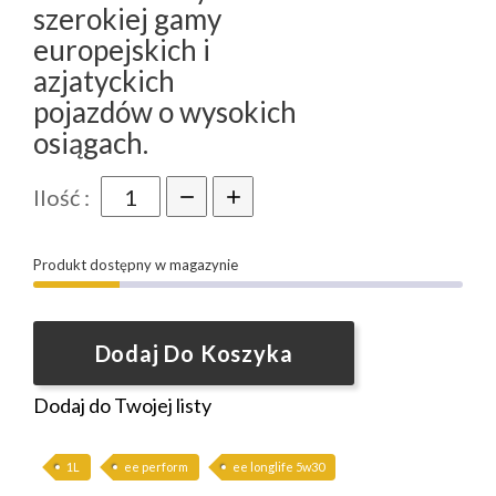
szerokiej gamy
europejskich i
azjatyckich
pojazdów o wysokich
osiągach.
Ilość :
Produkt dostępny w magazynie
Dodaj Do Koszyka
Dodaj do Twojej listy
1L
ee perform
ee longlife 5w30