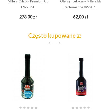
Millers Oils XF Premium C5
Olej syntetyczny Millers EE
0W20 5L
Performance 0W20 1L
Cena
Cena
278,00 zł
62,00 zł
Często kupowane z:
arrow_back
arrow_forward









