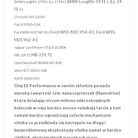
BMW Longlife-14 FE+ (LL-14
BMW Longlife-17 FE+ (LL-17 FE+),
FE+)
Chrysler MS-12145
Fiat 9.55535-GSX,
Ford WSS-M2C954-A1, Ford WSS-
Ford WSS-M2C947-B1,
M2C962-A1
Jaguar Land Rover STJLR 03.5006
MB 229.71
MB 229.72,
Opel/Vauxhall 0V0401547-A20
Volvo VCC RBSO-2AE
marki azjatyckie
Olej EE Performance w swoim składzie posiada
wysoką zawartość tzw. nanocząsteczek (Nanodrive)
które działając niczym miliony mikroskopijnych
kuleczek w oeju bardzo mocno redukują tarcie a tym
samym bardzo ograniczają zużycie mechaniczne
silnika co przedkłada się nastepnie na długą i
bezproblemową eksploatację silnika nawet w bardzo
ciężkich, ekstremalnych warunkach pracy