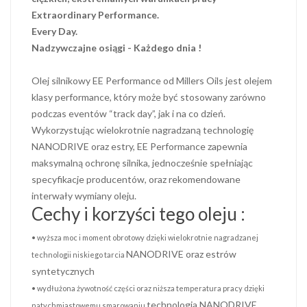
Extraordinary Performance.
Every Day.
Nadzywczajne osiągi -
Każdego dnia !
Olej silnikowy EE Performance od Millers Oils jest olejem
klasy performance, który może być stosowany zarówno
podczas eventów “track day”, jak i na co dzień.
Wykorzystując wielokrotnie nagradzaną technologię
NANODRIVE oraz estry, EE Performance zapewnia
maksymalną ochronę silnika, jednocześnie spełniając
specyfikacje producentów, oraz rekomendowane
interwały wymiany oleju.
Cechy i korzyści tego oleju :
• wyższa moc i moment obrotowy dzięki wielokrotnie nagradzanej
NANODRIVE oraz estrów
technologii niskiego tarcia
syntetycznych
• wydłużona żywotność części oraz niższa temperatura pracy dzięki
technologia NANODRIVE
natychmiastowemu smarowaniu