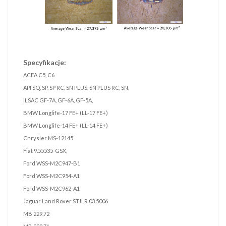
Specyfikacje:
ACEA C5, C6
API SQ, SP, SP RC, SN PLUS, SN PLUS RC, SN,
ILSAC GF-7A, GF-6A, GF-5A,
BMW Longlife-17 FE+ (LL-17 FE+)
BMW Longlife-14 FE+ (LL-14 FE+)
Chrysler MS-12145
Fiat 9.55535-GSX,
Ford WSS-M2C947-B1
Ford WSS-M2C954-A1
Ford WSS-M2C962-A1
Jaguar Land Rover STJLR 03.5006
MB 229.72