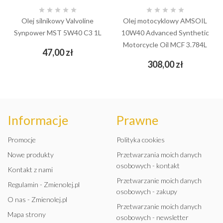










Olej silnikowy Valvoline
Olej motocyklowy AMSOIL
Synpower MST 5W40 C3 1L
10W40 Advanced Synthetic
Motorcycle Oil MCF 3.784L
Cena
47,00 zł
Cena
308,00 zł
Informacje
Prawne
Promocje
Polityka cookies
Nowe produkty
Przetwarzania moich danych
osobowych - kontakt
Kontakt z nami
Przetwarzanie moich danych
Regulamin - Zmienolej.pl
osobowych - zakupy
O nas - Zmienolej.pl
Przetwarzanie moich danych
Mapa strony
osobowych - newsletter