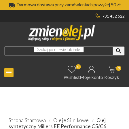

Darmowa dostawa przy zamówieniach powyżej 50 zł
731 452 522

0
0

Wishlist
Moje konto
Koszyk
Strona Startowa
Oleje Silnikowe
Olej
syntetyczny Millers EE Performance C5/C6