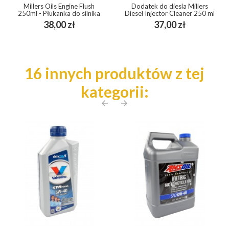
Millers Oils Engine Flush
Dodatek do diesla Millers
250ml - Płukanka do silnika
Diesel Injector Cleaner 250 ml
Cena
Cena
38,00 zł
37,00 zł
16 innych produktów z tej
kategorii:
arrow_back
arrow_forward