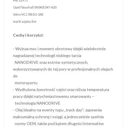
MB 229.71
Opel/Vauxhall 0V0401547-A20
Volvo VCC RBSO-2AE
marki azjatyckie
Cechy i korzyści:
- Wyższa moc i moment obrotowy dzięki wielokrotnie
nagradzanej technologii niskiego tarcia
NANODRIVE oraz estrów syntetycznych,
wykorzystywanych do tej pory w profesjonalnych olejach
do
motorsportu
- Wydłużona żywotność części oraz niższa temperatura
pracy dzięki natychmiastowemu smarowaniu –
technologia NANODRIVE
- Olej idealny na eventy typu „track day”: zapewnia
maksymalną ochronę i osiągi, a jednocześnie spełnia
normy OEM, także pod kątem długości interwałów