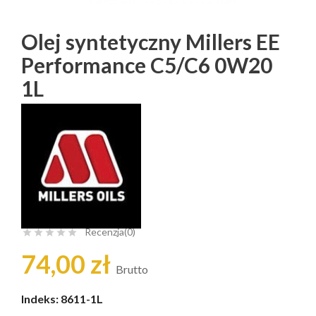
Olej syntetyczny Millers EE
Performance C5/C6 0W20
1L
Recenzja(0)





74,00 zł
Brutto
Indeks:
8611-1L