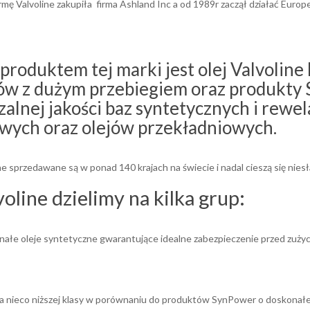
rmę Valvoline zakupiła firma Ashland Inc a od 1989r zaczął działać Europ
produktem tej marki jest olej Valvolin
w z dużym przebiegiem oraz produkty S
alnej jakości baz syntetycznych i rewel
wych oraz olejów przekładniowych.
line sprzedawane są w ponad 140 krajach na świecie i nadal cieszą się nies
voline dzielimy na kilka grup:
ałe oleje syntetyczne gwarantujące idealne zabezpieczenie przed zużyc
nia nieco niższej klasy w porównaniu do produktów SynPower o doskonałej re