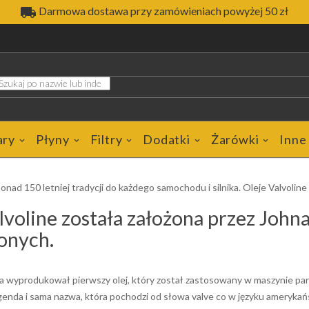

Darmowa dostawa przy zamówieniach powyżej 50 zł
ary
Płyny
Filtry
Dodatki
Żarówki
Inne
onad 150 letniej tradycji do każdego samochodu i silnika. Oleje Valvoline 
voline została założona przez Johna
onych.
sa wyprodukował pierwszy olej, który został zastosowany w maszynie pa
egenda i sama nazwa, która pochodzi od słowa valve co w języku amerykań