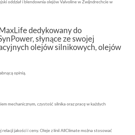
ejski oddział i blendownia olejów Valvoline w Zwijndrechcie w
e MaxLife dedykowany do
ynPower, słynące ze swojej
acyjnych olejów silnikowych, olejów
łabnącą opinią.
iem mechanicznym, czystość silnika oraz pracę w każdych
lacji jakości i ceny. Oleje z linii AllClimate można stosować