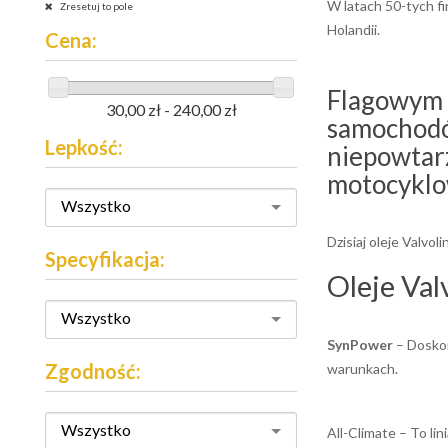
W latach 50-tych fi
Zresetuj to pole
Holandii.
Cena:
Flagowym 
30,00 zł - 240,00 zł
samochodó
Lepkość:
niepowtarz
motocyklo
Wszystko
Dzisiaj oleje Valvo
Specyfikacja:
Oleje Val
Wszystko
SynPower
– Doskon
Zgodność:
warunkach.
Wszystko
All-Climate – To li