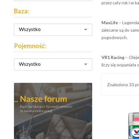
przez cały rok i w 
Baza:
MaxLife
– Legendarn
Wszystko
zalecane są do sam
pogodowych.
Pojemność:
VR1 Racing
– Olej
Wszystko
liczy się wspaniała
Znaleziono 33 