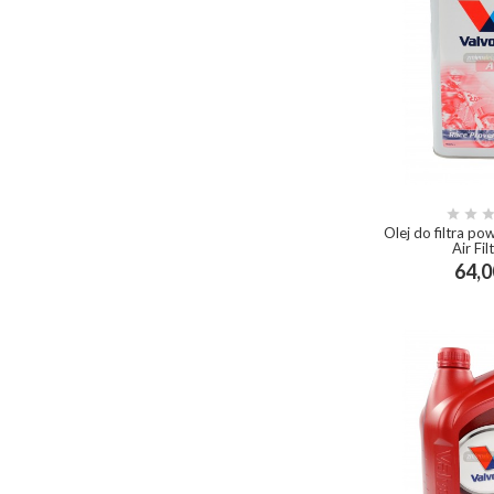


Olej do filtra po
Air Fil
64,0
add_shop