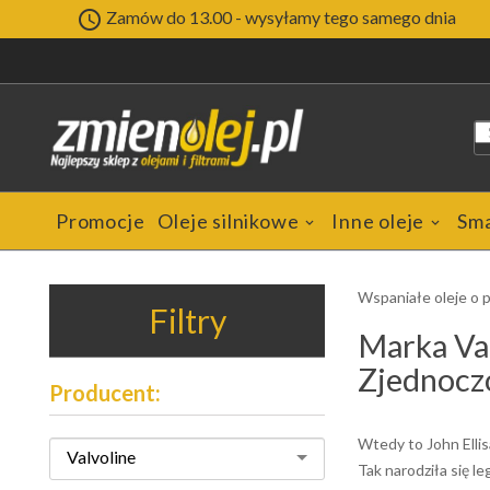

Zamów do 13.00 - wysyłamy tego samego dnia
Promocje
Oleje silnikowe
Inne oleje
Sm
Wspaniałe oleje o p
Filtry
Marka Val
Zjednocz
Producent:
Wtedy to John Elli
Valvoline
Tak narodziła się l