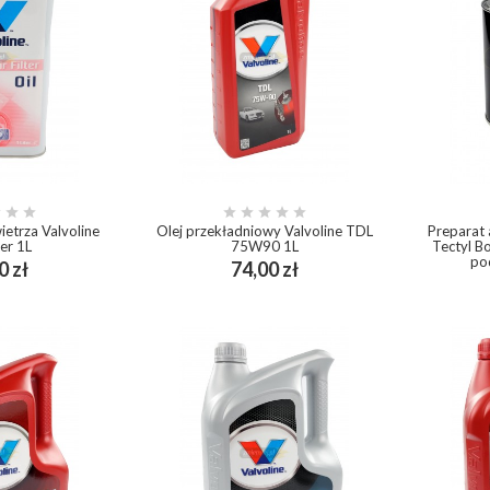








wietrza Valvoline
Olej przekładniowy Valvoline TDL
Preparat 
ter 1L
75W90 1L
Tectyl B
po
Cena
Cena
0 zł
74,00 zł
ping_cart
add_shopping_cart