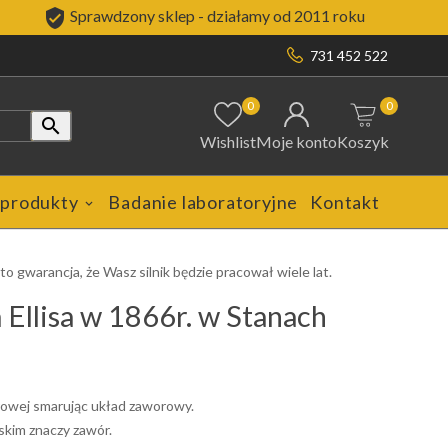

Sprawdzony sklep - działamy od 2011 roku
731 452 522
0
0

Wishlist
Moje konto
Koszyk
 produkty
Badanie laboratoryjne
Kontakt
to gwarancja, że Wasz silnik będzie pracował wiele lat.
 Ellisa w 1866r. w Stanach
rowej smarując układ zaworowy.
skim znaczy zawór.