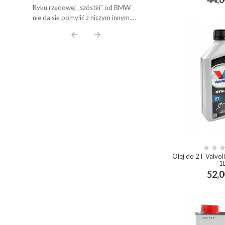
Pancernych Legend Lat 80. do
add_shop
Ryku rzędowej „szóstki” od BMW
Współczesnych Potworów B58.
nie da się pomylić z niczym innym.
Poznaj Plusy, Minusy i Wybierz
Ale czy wiesz, które silniki z
arrow_back
arrow_forward
Olej Idealny!
Monachium to prawdziwe, pancerne
legendy, a które ...


Olej do 2T Valvo
1
52,0
add_shop