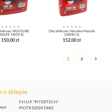










silnikowy VALVOLINE
Olej silnikowy Valvoline MaxLife
AXLIFE 5W30 4L
10W40 5L
Cena
Cena
150,00 zł
152,00 zł
add_shopping_cart
add_shopping_cart
1

2
 o sklepie
F.H.U.P. "PITERTECH"
j.pl
PIOTR DZIEKTARZ