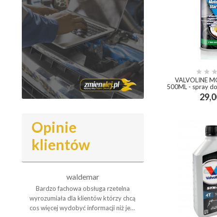


VALVOLINE M
500ML - spray do 
29,0
add_shopp
Opinie
klientów
waldemar
Mirosł
o
Bardzo fachowa obsługa rzetelna
Gorąco polecam oleje A
ardzo
wyrozumiała dla klientów którzy chcą
,to naprawdę oleje z
akcji
cos więcej wydobyć informacji niż jest
,stosuję je w czterech