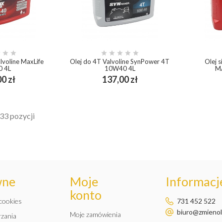








alvoline MaxLife
Olej do 4T Valvoline SynPower 4T
Olej 
 4L
10W40 4L
M
Cena
Cena
0 zł
137,00 zł
ping_cart
add_shopping_cart
33 pozycji
wne
Moje
Informacje
konto
 cookies
731 452 522
biuro@zmienole
Moje zamówienia
rzania