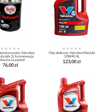










antykorozyjny Valvoline
Olej silnikowy Valvoline MaxLife
odysafe 1L konserwacja
10W40 4L
dwozia na pędzel
Cena
123,00 zł
add_shopping_cart
Cena
76,00 zł
add_shopping_cart