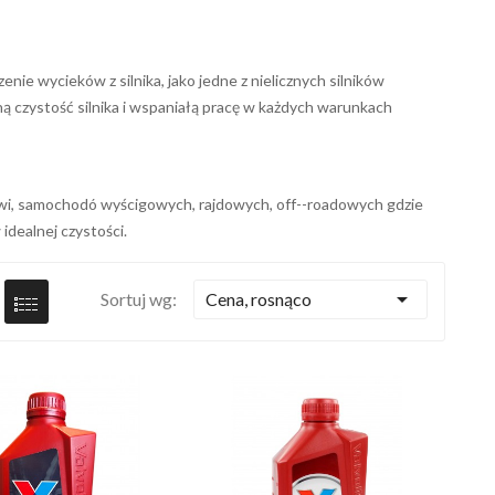
enie wycieków z silnika, jako jedne z nielicznych silników
ą czystość silnika i wspaniałą pracę w każdych warunkach
wi, samochodó wyścigowych, rajdowych, off--roadowych gdzie
 idealnej czystości.

Cena, rosnąco
Sortuj wg: