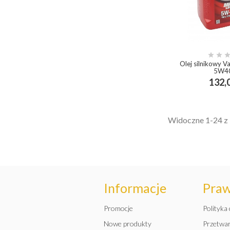


Olej silnikowy V
5W40
132,0
add_shop
Widoczne 1-24 z 
Informacje
Pra
Promocje
Polityka
Nowe produkty
Przetwa