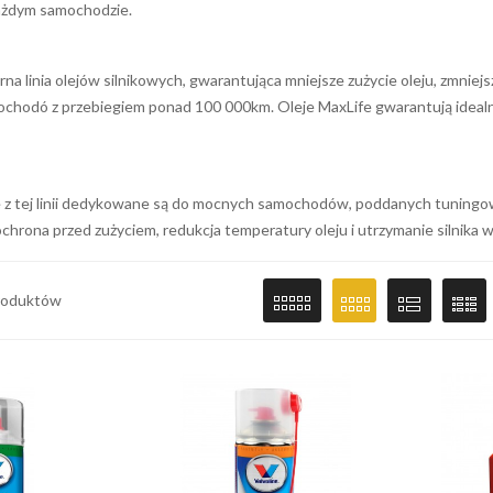
każdym samochodzie.
a linia olejów silnikowych, gwarantująca mniejsze zużycie oleju, zmniejsz
ochodó z przebiegiem ponad 100 000km. Oleje MaxLife gwarantują idealn
e z tej linii dedykowane są do mocnych samochodów, poddanych tuningo
 ochrona przed zużyciem, redukcja temperatury oleju i utrzymanie silnika w
produktów