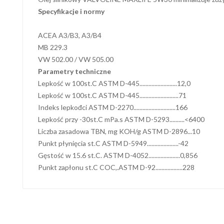
Specyfikacje i normy
ACEA A3/B3, A3/B4
MB 229.3
VW 502.00 / VW 505.00
Parametry techniczne
Lepkość w 100st.C ASTM D-445.........................12,0
Lepkość w 100st.C ASTM D-445..........................71
Indeks lepkođci ASTM D-2270............................166
Lepkość przy -30st.C mPa.s ASTM D-5293..........<6400
Liczba zasadowa TBN, mg KOH/g ASTM D-2896...10
Punkt płynięcia st.C ASTM D-5949.....................-42
Gęstość w 15.6 st.C. ASTM D-4052.....................0,856
Punkt zapłonu st.C COC,.ASTM D-92..................228