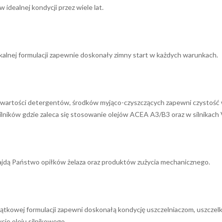
dealnej kondycji przez wiele lat.
alnej formulacji zapewnie doskonały zimny start w każdych warunkach.
wartości detergentów, środków myjąco-czyszczących zapewni czystość 
lników gdzie zaleca się stosowanie olejów ACEA A3/B3 oraz w silnikach
 znajdą Państwo opiłków żelaza oraz produktów zużycia mechanicznego.
owej formulacji zapewni doskonałą kondycję uszczelniaczom, uszczelkom 
ie oleju silnikowego.