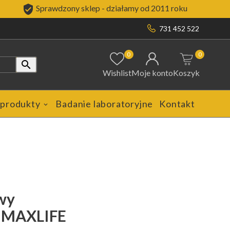

Sprawdzony sklep - działamy od 2011 roku
731 452 522
0
0

Wishlist
Moje konto
Koszyk
 produkty
Badanie laboratoryjne
Kontakt
owy
 MAXLIFE