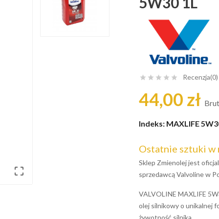
5W30 1L
Recenzja(0)





44,00 zł
Bru
Indeks:
MAXLIFE 5W3
Ostatnie sztuki w
Sklep Zmienolej jest ofic

sprzedawcą Valvoline w Po
VALVOLINE MAXLIFE 5W30
olej silnikowy o unikalnej 
żywotność silnika.