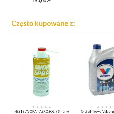
150,00 zł
add_shopping_cart
Często kupowane z:









NESTE AVORA - AEROSOLI ( Smar w
Olej silnikowy Valvol