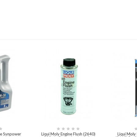






ine Synpower
Liqui Moly Engine Flush (2640)
Liqui Moly 