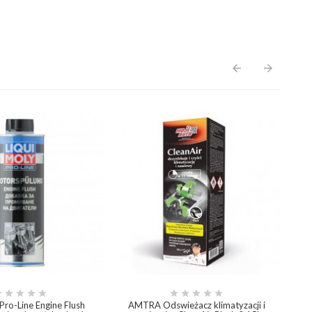
arrow_back
arrow_forward










Pro-Line Engine Flush
AMTRA Odswieżacz klimatyzacji i
Ol