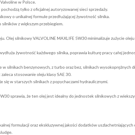
Valvoline w Polsce.
ochodzą tylko z oficjalnej autoryzowanej sieci sprzedaży.
owy o unikalnej formule przedłużającej żywotność silnika.
silników z większym przebiegiem.
 oleju. Olej silnikowy VALVOLINE MAXLIFE 5W30 minimalizuje zużycie olej
łuża żywotność każdwego silnika, poprawia kulturę pracy całej jednos
 silnikach benzynowych, z turbo oraz bez, silnikach wysokoprężnych d
 zaleca stosowanie oleju klasy SAE 30.
się w starszych silnikach z popychaczami hydraulicznymi.
0 sprawia, że ten olej jest idealny do jednostek silnikowych z wieksz
nej formulacji oraz ekskluzywnej jakości dodatków uszlachetniających c
sludge.