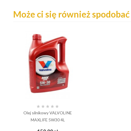
Może ci się również spodobać





Olej silnikowy VALVOLINE
MAXLIFE 5W30 4L
Cena