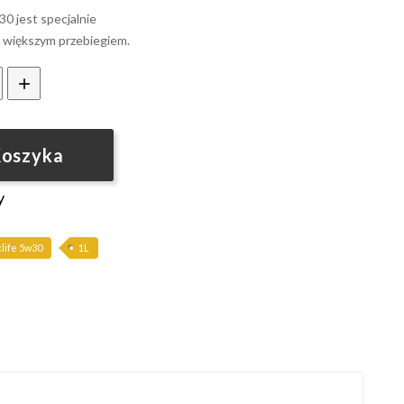
 jest specjalnie
 większym przebiegiem.
Koszyka
y
life 5w30
1L