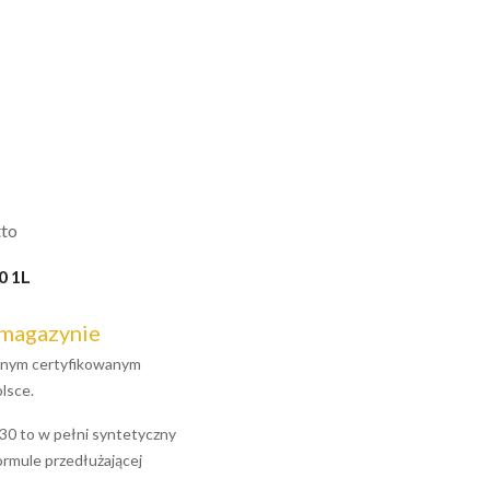
tto
0 1L
 magazynie
jalnym certyfikowanym
lsce.
 to w pełni syntetyczny
formule przedłużającej