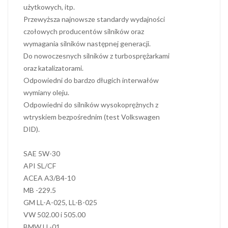
użytkowych, itp.
Przewyższa najnowsze standardy wydajności
czołowych producentów silników oraz
wymagania silników następnej generacji.
Do nowoczesnych silników z turbosprężarkami
oraz katalizatorami.
Odpowiedni do bardzo długich interwałów
wymiany oleju.
Odpowiedni do silników wysokoprężnych z
wtryskiem bezpośrednim (test Volkswagen
DID).
SAE 5W-30
API SL/CF
ACEA A3/B4-10
MB -229.5
GM LL-A-025, LL-B-025
VW 502.00 i 505.00
BMW LL-01