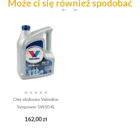
Może ci się również spodobać







Olej silnikowy Valvoline
Synpower 5W30 4L
Cena
162,00 zł