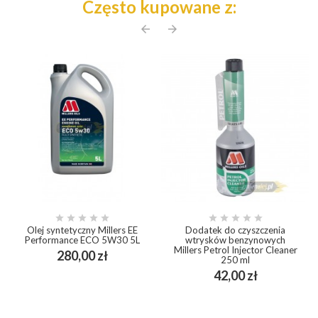
Często kupowane z:
arrow_back
arrow_forward










Olej syntetyczny Millers EE
Dodatek do czyszczenia
Performance ECO 5W30 5L
wtrysków benzynowych
Millers Petrol Injector Cleaner
Cena
280,00 zł
250 ml
Cena
42,00 zł