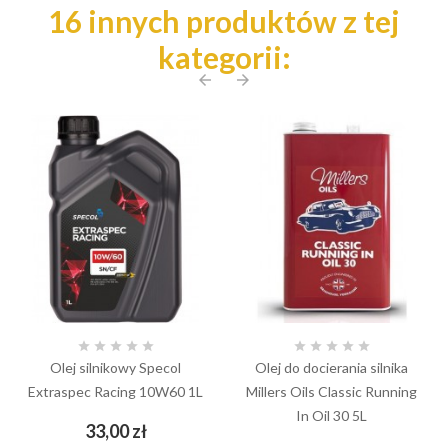
16 innych produktów z tej
kategorii:
arrow_back
arrow_forward










Olej silnikowy Specol
Olej do docierania silnika
Extraspec Racing 10W60 1L
Millers Oils Classic Running
In Oil 30 5L
Cena
33,00 zł