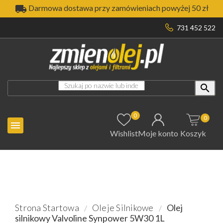

Darmowa dostawa przy zamówieniach powyżej 50 zł
731 452 522

0
0

Wishlist
Moje konto
Koszyk
Strona Startowa
Oleje Silnikowe
Olej
silnikowy Valvoline Synpower 5W30 1L