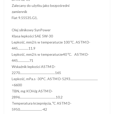
Zalecany do użytku jako bezpośredni
zamiennik
Fiat 9.55535.G1.
Olej silnikowy SynPower
Klasa lepkości SAE 5W-30
Lepkość, mm2/s w temperaturze 100 ºC. ASTM D-
445..............11.9
Lepkość, mm2/s w temperaturze40 ºC. ASTM D-
445...............71
Wskaźnik lepkości ASTM D-
2270..............................................165
Lepkość, mPa.s -30°C. ASTM D-5293....................................
<6600
TBN, mg KOH/g ASTM D-
2896...............................................10.2
Temperatura krzepnięcia, ºC ASTM D-
5950.............................-42