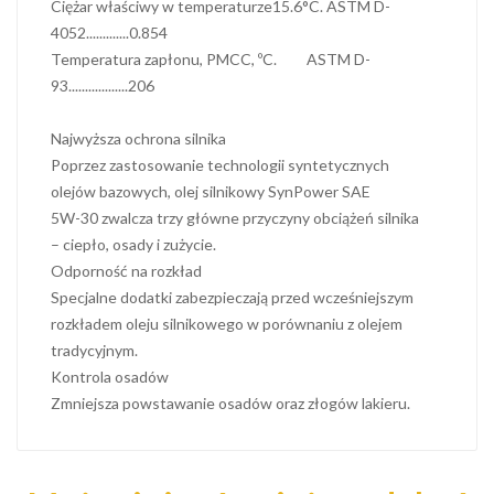
Ciężar właściwy w temperaturze15.6°C. ASTM D-
4052.............0.854
Temperatura zapłonu, PMCC, ºC. ASTM D-
93..................206
Najwyższa ochrona silnika
Poprzez zastosowanie technologii syntetycznych
olejów bazowych, olej silnikowy SynPower SAE
5W-30 zwalcza trzy główne przyczyny obciążeń silnika
– ciepło, osady i zużycie.
Odporność na rozkład
Specjalne dodatki zabezpieczają przed wcześniejszym
rozkładem oleju silnikowego w porównaniu z olejem
tradycyjnym.
Kontrola osadów
Zmniejsza powstawanie osadów oraz złogów lakieru.