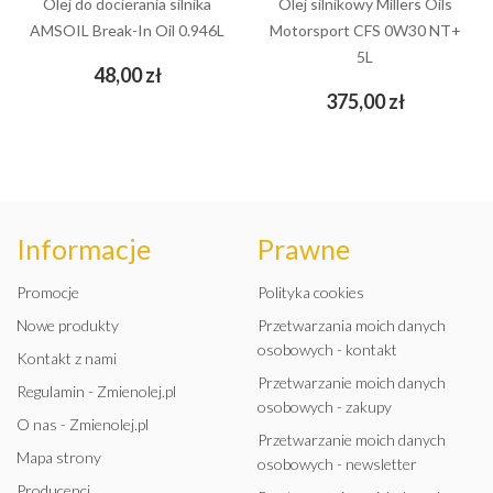
Olej do docierania silnika
Olej silnikowy Millers Oils
AMSOIL Break-In Oil 0.946L
Motorsport CFS 0W30 NT+
5L
Cena
48,00 zł
Cena
375,00 zł
Informacje
Prawne
Promocje
Polityka cookies
Nowe produkty
Przetwarzania moich danych
osobowych - kontakt
Kontakt z nami
Przetwarzanie moich danych
Regulamin - Zmienolej.pl
osobowych - zakupy
O nas - Zmienolej.pl
Przetwarzanie moich danych
Mapa strony
osobowych - newsletter
Producenci