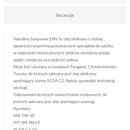
Recenzje
Valvoline Synpower ENV to olej silnikowy o niskiej
zawartości popiołów,przeznaczony specjalnie do użytku
w większości nowoczesnych silników zmniejsza emisję
spalin i zwiększa oszczędność paliwa.
Może być używany w modelach Peugeot, Citroën,Honda i
Toyota, do których zalecany jest olej silnikowy
spełniający normę ACEA C2. Należy sprawdzić instrukcję
obsługi.
Odpowiedni do innych samochodów osobowych, do
których zalecany jest olej spełniający wymogi
Aprobaty
SAE 5W-30
API SM, SN/CF
ACEA C2-10