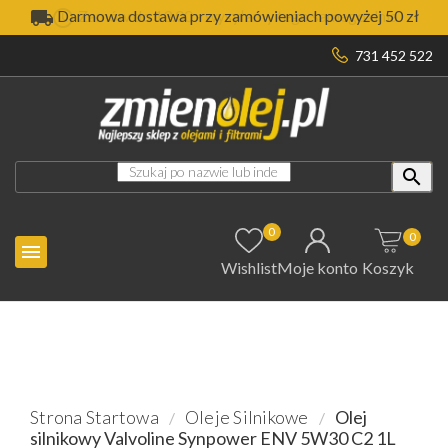

Darmowa dostawa przy zamówieniach powyżej 50 zł
731 452 522

0
0

Wishlist
Moje konto
Koszyk
Strona Startowa
Oleje Silnikowe
Olej
silnikowy Valvoline Synpower ENV 5W30 C2 1L