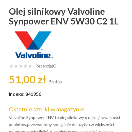
Olej silnikowy Valvoline
Synpower ENV 5W30 C2 1L
Recenzja(0)





51,00 zł
Brutto
Indeks:
841956
Ostatnie sztuki w magazynie
Valvoline Synpower ENV to olej silnikowy o niskiej zawartości
popiołów,przeznaczony specjalnie do użytku w większości
nowoczesnych silników, zmniejsza emisję spalin i zwiększa