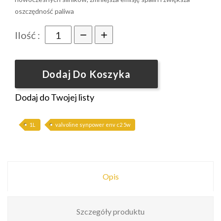
oszczędność paliwa
Ilość :
Dodaj Do Koszyka
Dodaj do Twojej listy
1L
valvoline synpower env c2 5w
Opis
Szczegóły produktu