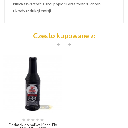
Niska zawartość siarki, popiołu oraz fosforu chroni
układy redukcji emisji.
Często kupowane z:
arrow_back
arrow_forward





Dodatek do paliwa Kleen-Flo