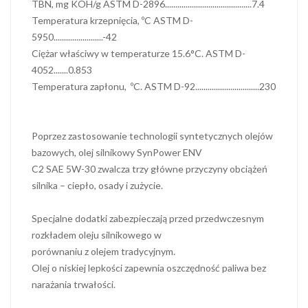
TBN, mg KOH/g ASTM D-2896..........................................7.4
Temperatura krzepnięcia, ºC ASTM D-
5950........................-42
Ciężar właściwy w temperaturze 15.6°C. ASTM D-
4052.......0.853
Temperatura zapłonu, ºC. ASTM D-92...............................230
Poprzez zastosowanie technologii syntetycznych olejów
bazowych, olej silnikowy SynPower ENV
C2 SAE 5W-30 zwalcza trzy główne przyczyny obciążeń
silnika – ciepło, osady i zużycie.
Specjalne dodatki zabezpieczają przed przedwczesnym
rozkładem oleju silnikowego w
porównaniu z olejem tradycyjnym.
Olej o niskiej lepkości zapewnia oszczędność paliwa bez
narażania trwałości.