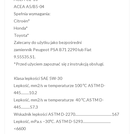
ACEA A5/B5-04
Spełnia wymagania:
Citroën*
Honda*
Toyota*
Zalecany do użytku jako bezpośredni
zamiennik Peugeot PSA B71 2290 lub Fiat
9.55535.S1.
*Przed użyciem zapoznać się z instrukcją obsługi.
Klasa lepkości SAE 5W-30
Lepkość, mm2/s w temperaturze 100 ºC ASTM D-
445.........10.2
Lepkość, mm2/s w temperaturze 40 ºC.ASTM D-
445..........57.3
Wskaźnik lepkości ASTM D-2270.........................................167
Lepkość, mPa.s –30ºC. ASTM D-5293...............................
<6600