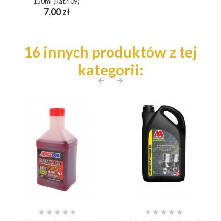
150ml (kat.409)
Cena
7,00 zł
16 innych produktów z tej
kategorii:
arrow_back
arrow_forward









