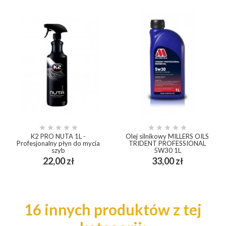










K2 PRO NUTA 1L -
Olej silnikowy MILLERS OILS
Profesjonalny płyn do mycia
TRIDENT PROFESSIONAL
szyb
5W30 1L
Cena
Cena
22,00 zł
33,00 zł
16 innych produktów z tej