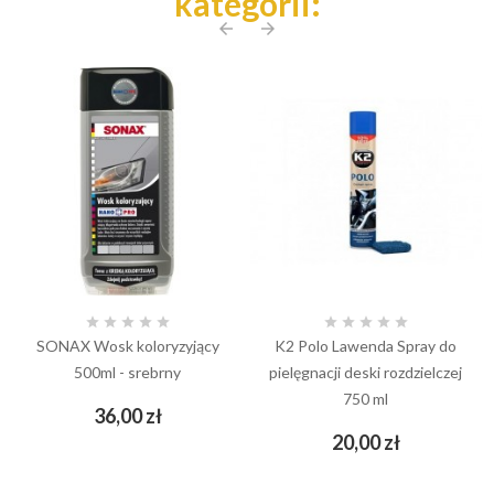
kategorii:
arrow_back
arrow_forward










SONAX Wosk koloryzyjący
K2 Polo Lawenda Spray do
500ml - srebrny
pielęgnacji deski rozdzielczej
750 ml
Cena
36,00 zł
Cena
20,00 zł