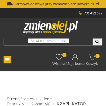

Darmowa dostawa przy zamówieniach powyżej 50 zł
731 452 522

0
0

Wishlist
Moje konto
Koszyk
Strona Startowa
Inne
Produkty
Kosmetyki
K2 APLIKATOR