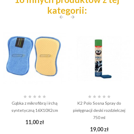
kategorii:
arrow_back
arrow_forward










Gąbka z mikrofibrą i irchą
K2 Polo Sosna Spray do
syntetyczną 16X10X2cm
pielęgnacji deski rozdzielczej
750 ml
Cena
11,00 zł
Cena
19,00 zł