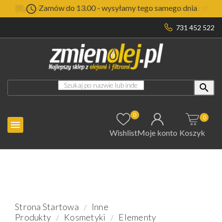


Darmowa dostawa przy zamówieniach powyżej 50 zł
Zamów do 13.00 - wysyłamy tego samego dnia
731 452 522

0
0

Wishlist
Moje konto
Koszyk
Strona Startowa
Inne
Produkty
Kosmetyki
Elementy