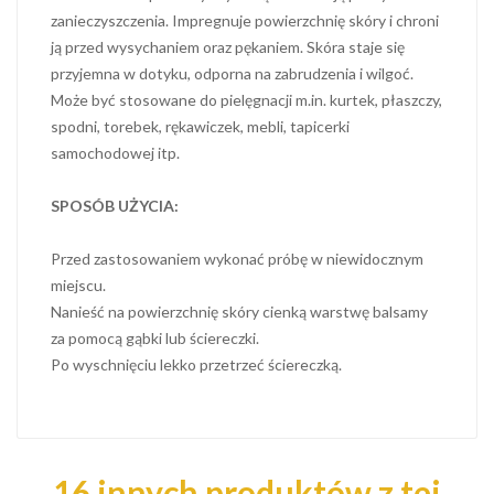
zanieczyszczenia. Impregnuje powierzchnię skóry i chroni
ją przed wysychaniem oraz pękaniem. Skóra staje się
przyjemna w dotyku, odporna na zabrudzenia i wilgoć.
Może być stosowane do pielęgnacji m.in. kurtek, płaszczy,
spodni, torebek, rękawiczek, mebli, tapicerki
samochodowej itp.
SPOSÓB UŻYCIA:
Przed zastosowaniem wykonać próbę w niewidocznym
miejscu.
Nanieść na powierzchnię skóry cienką warstwę balsamy
za pomocą gąbki lub ściereczki.
Po wyschnięciu lekko przetrzeć ściereczką.
16 innych produktów z tej