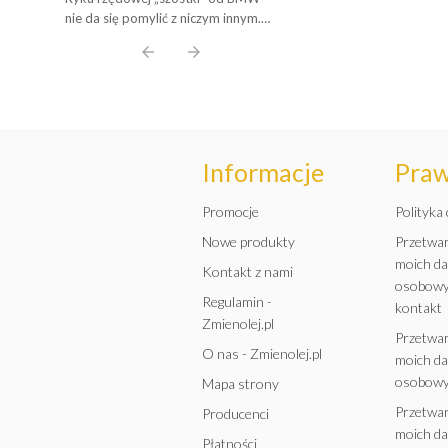
Współczesnych Potworów B58.
nie da się pomylić z niczym innym.
Poznaj Plusy, Minusy i Wybierz
Ale czy wiesz, które silniki z
arrow_back
arrow_forward
Olej Idealny!
Monachium to prawdziwe, pancerne
legendy, a które ...
Informacje
Pra
Promocje
Polityka
Nowe produkty
Przetwa
moich d
Kontakt z nami
osobowy
Regulamin -
kontakt
Zmienolej.pl
Przetwa
O nas - Zmienolej.pl
moich d
osobowy
Mapa strony
Przetwa
Producenci
moich d
Płatności