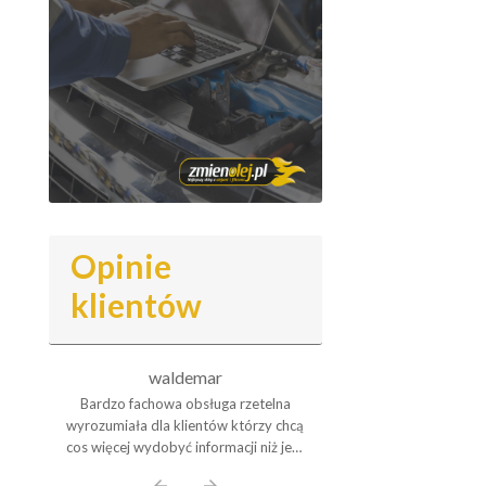
Opinie
klientów
waldemar
Mirosł
o
Bardzo fachowa obsługa rzetelna
Gorąco polecam oleje A
ardzo
wyrozumiała dla klientów którzy chcą
,to naprawdę oleje z
akcji
cos więcej wydobyć informacji niż jest
,stosuję je w czterech
zego
to dostępne. Godne do naśladowania
już wiem że nigdy ic
arrow_back
arrow_forward