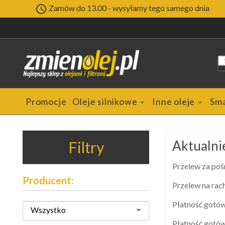

Zamów do 13.00 - wysyłamy tego samego dnia
Promocje
Oleje silnikowe
Inne oleje
Sm
Aktualni
Filtry
Przelew za po
Producent:
Przelew na ra
Płatność gotów
Wszystko
Płatność gotów