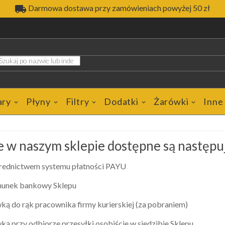

Darmowa dostawa przy zamówieniach powyżej 50 zł
ary
Płyny
Filtry
Dodatki
Żarówki
Inne
e w naszym sklepie dostępne są następu
średnictwem systemu płatności PAYU
chunek bankowy Sklepu
ką do rąk pracownika firmy kurierskiej (za pobraniem)
ką przy odbiorze przesyłki osobiście w siedzibie Sklepu