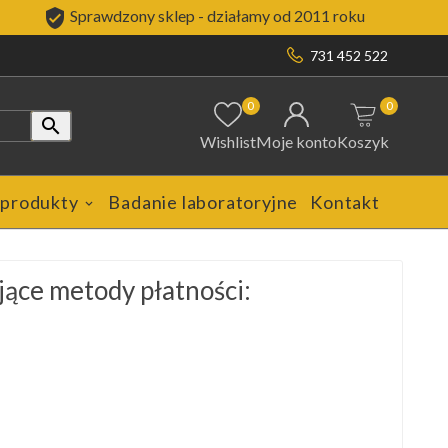

Sprawdzony sklep - działamy od 2011 roku
731 452 522
0
0

Wishlist
Moje konto
Koszyk
 produkty
Badanie laboratoryjne
Kontakt
jące metody płatności: