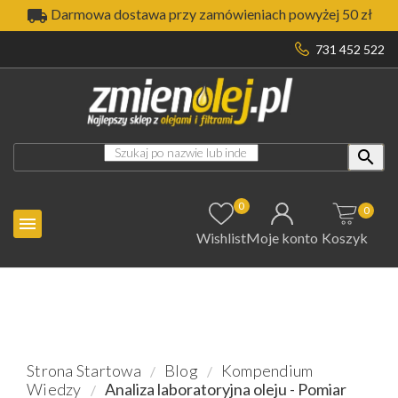

Darmowa dostawa przy zamówieniach powyżej 50 zł
731 452 522

0
0

Wishlist
Moje konto
Koszyk
Strona Startowa
Blog
Kompendium
Wiedzy
Analiza laboratoryjna oleju - Pomiar