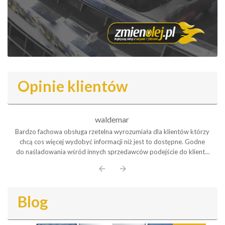
Opinie klientów
waldemar
Bardzo fachowa obsługa rzetelna wyrozumiała dla klientów którzy
chcą cos więcej wydobyć informacji niż jest to dostępne. Godne
do naśladowania wśród innych sprzedawców podejście do klienta
Polecam serdecznie
arrow_back
arrow_forward
Blog