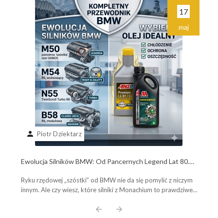
17
maj
person
Piotr Dziektarz
Ewolucja Silników BMW: Od Pancernych Legend Lat 80.
do Współczesnych Potworów B58. Poznaj Plusy, Minusy i
Ryku rzędowej „szóstki” od BMW nie da się pomylić z niczym
Wybierz Olej Idealny!
innym. Ale czy wiesz, które silniki z Monachium to prawdziwe,
pancerne legendy, a które ...
arrow_back
arrow_forward