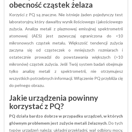
obecność cząstek żelaza
Korzyści z PQ są znaczne. Nie istnieje żaden pojedynczy test
laboratoryjny, który dawałby wynik ilościowego i jakościowego
zużycia. Analiza metali z plazmowej emisyjnej spektrometrii
atomowej (AES) jest zazwyczaj ograniczona do <10
mikronowych cząstek metalu. Większość tendencji zużycia
zaczyna się od cząsteczek o mniejszych rozmiarach i
ostatecznie prowadzi do powstawania większych (>10
mikronów) cząstek zużycia. Jeśli Twój system badań obejmuje
tylko analizę metali z spektrometrii, nie otrzymujesz
wszystkich potrzebnych informacji. Włączenie PQ przybliża cię
do pełnego obrazu.
Jakie urządzenia powinny
korzystać z PQ?
PQ działa bardzo dobrze w przypadku urządzeń, w których
głównym problemem jest zużycie metali żelaznych
. Do tych
typów urządzeń należą: układni przekładni, wał odbioru mocy,