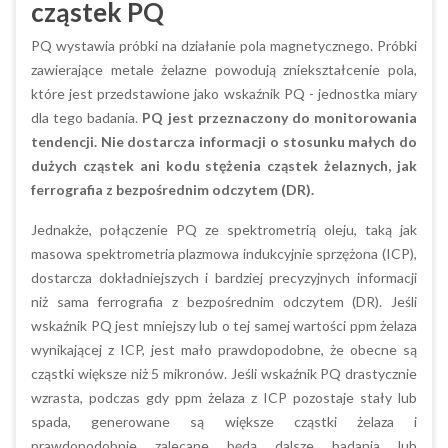
cząstek PQ
PQ wystawia próbki na działanie pola magnetycznego. Próbki
zawierające metale żelazne powodują zniekształcenie pola,
które jest przedstawione jako wskaźnik PQ - jednostka miary
dla tego badania.
PQ jest przeznaczony do monitorowania
tendencji. Nie dostarcza informacji o stosunku małych do
dużych cząstek ani kodu stężenia cząstek żelaznych, jak
ferrografia z bezpośrednim odczytem (DR).
Jednakże, połączenie PQ ze spektrometrią oleju, taką jak
masowa spektrometria plazmowa indukcyjnie sprzężona (ICP),
dostarcza dokładniejszych i bardziej precyzyjnych informacji
niż sama ferrografia z bezpośrednim odczytem (DR). Jeśli
wskaźnik PQ jest mniejszy lub o tej samej wartości ppm żelaza
wynikającej z ICP, jest mało prawdopodobne, że obecne są
cząstki większe niż 5 mikronów. Jeśli wskaźnik PQ drastycznie
wzrasta, podczas gdy ppm żelaza z ICP pozostaje stały lub
spada, generowane są większe cząstki żelaza i
prawdopodobnie zalecane będą dalsze badania lub