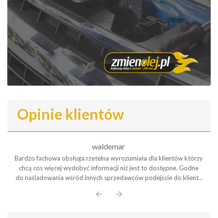
Opinie klientów
waldemar
Bardzo fachowa obsługa rzetelna wyrozumiała dla klientów którzy
chcą cos więcej wydobyć informacji niż jest to dostępne. Godne
do naśladowania wśród innych sprzedawców podejście do klienta
Polecam serdecznie
arrow_back
arrow_forward