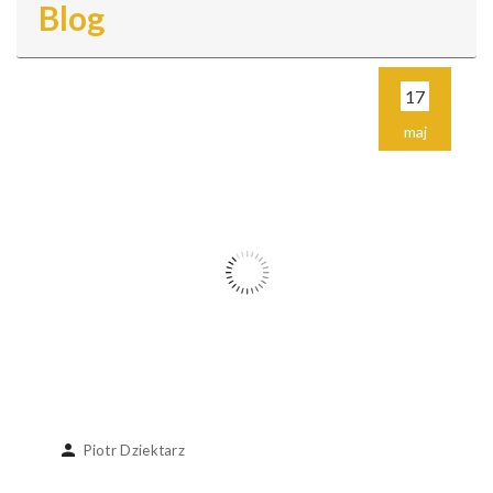
Blog
17
maj
person
Piotr Dziektarz