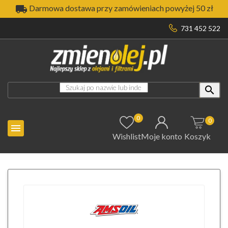

Darmowa dostawa przy zamówieniach powyżej 50 zł
731 452 522

0
0

Wishlist
Moje konto
Koszyk