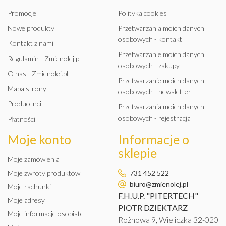
Promocje
Polityka cookies
Nowe produkty
Przetwarzania moich danych
osobowych - kontakt
Kontakt z nami
Przetwarzanie moich danych
Regulamin - Zmienolej.pl
osobowych - zakupy
O nas - Zmienolej.pl
Przetwarzanie moich danych
Mapa strony
osobowych - newsletter
Producenci
Przetwarzania moich danych
osobowych - rejestracja
Płatności
Moje konto
Informacje o
sklepie
Moje zamówienia
Moje zwroty produktów
731 452 522
biuro@zmienolej.pl
Moje rachunki
F.H.U.P. "PITERTECH"
Moje adresy
PIOTR DZIEKTARZ
Moje informacje osobiste
Rożnowa 9, Wieliczka 32-020