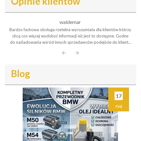
Opinie klientów
waldemar
Bardzo fachowa obsługa rzetelna wyrozumiała dla klientów którzy
chcą cos więcej wydobyć informacji niż jest to dostępne. Godne
do naśladowania wśród innych sprzedawców podejście do klienta
Polecam serdecznie
arrow_back
arrow_forward
Blog
17
maj