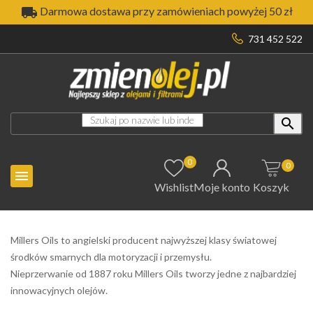

Darmowa dostawa przy zamówieniach powyżej 50 zł
731 452 522

0
0

Wishlist
Moje konto
Koszyk
Millers Oils to angielski producent najwyższej klasy światowej
środków smarnych dla motoryzacji i przemysłu.
Nieprzerwanie od 1887 roku Millers Oils tworzy jedne z najbardziej
innowacyjnych olejów.