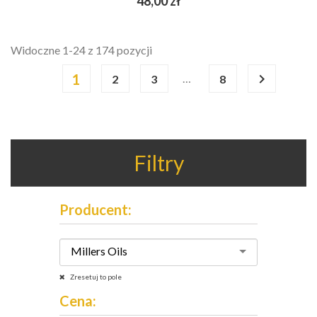
48,00 zł
Widoczne 1-24 z 174 pozycji
1

…
2
3
8
Filtry
Producent:
Millers Oils
Zresetuj to pole
Cena: