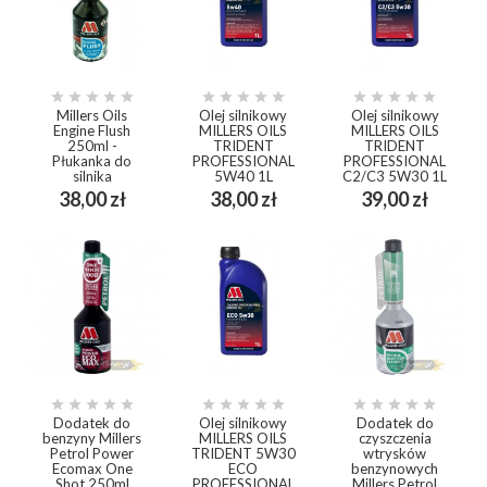















Millers Oils
Olej silnikowy
Olej silnikowy
Engine Flush
MILLERS OILS
MILLERS OILS
250ml -
TRIDENT
TRIDENT
Płukanka do
PROFESSIONAL
PROFESSIONAL
silnika
5W40 1L
C2/C3 5W30 1L
Cena
Cena
Cena
38,00 zł
38,00 zł
39,00 zł















Dodatek do
Olej silnikowy
Dodatek do
benzyny Millers
MILLERS OILS
czyszczenia
Petrol Power
TRIDENT 5W30
wtrysków
Ecomax One
ECO
benzynowych
Shot 250ml
PROFESSIONAL
Millers Petrol