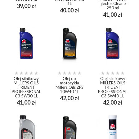
1L
Injector Cleaner
Cena
39,00 zł
250 ml
Cena
40,00 zł
Cena
41,00 zł















Olej silnikowy
Olej do
Olej silnikowy
MILLERS OILS
motocykla
MILLERS OILS
TRIDENT
Millers Oils ZFS
TRIDENT
PROFESSIONAL
10W40 1L
PROFESSIONAL
C3 5W30 1L
C3 5W40 1L
Cena
42,00 zł
Cena
Cena
41,00 zł
42,00 zł