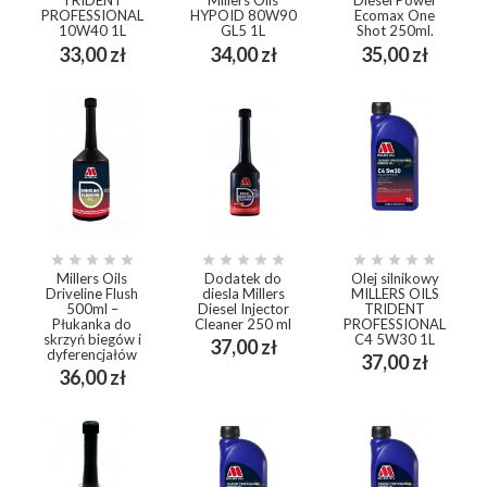
TRIDENT
Millers Oils
Diesel Power
PROFESSIONAL
HYPOID 80W90
Ecomax One
10W40 1L
GL5 1L
Shot 250ml.
Cena
Cena
Cena
33,00 zł
34,00 zł
35,00 zł















Millers Oils
Dodatek do
Olej silnikowy
Driveline Flush
diesla Millers
MILLERS OILS
500ml –
Diesel Injector
TRIDENT
Płukanka do
Cleaner 250 ml
PROFESSIONAL
skrzyń biegów i
C4 5W30 1L
Cena
37,00 zł
dyferencjałów
Cena
37,00 zł
Cena
36,00 zł