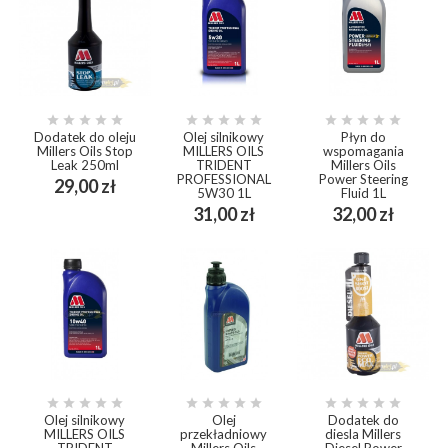















Dodatek do oleju
Olej silnikowy
Płyn do
Millers Oils Stop
MILLERS OILS
wspomagania
Leak 250ml
TRIDENT
Millers Oils
PROFESSIONAL
Power Steering
Cena
29,00 zł
5W30 1L
Fluid 1L
Cena
Cena
31,00 zł
32,00 zł















Olej silnikowy
Olej
Dodatek do
MILLERS OILS
przekładniowy
diesla Millers