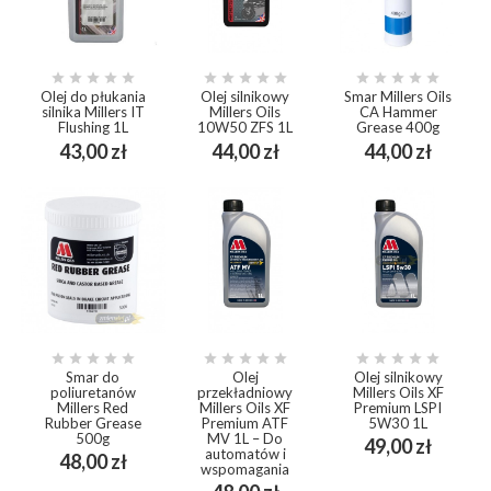















Olej do płukania
Olej silnikowy
Smar Millers Oils
silnika Millers IT
Millers Oils
CA Hammer
Flushing 1L
10W50 ZFS 1L
Grease 400g
Cena
Cena
Cena
43,00 zł
44,00 zł
44,00 zł















Smar do
Olej
Olej silnikowy
poliuretanów
przekładniowy
Millers Oils XF
Millers Red
Millers Oils XF
Premium LSPI
Rubber Grease
Premium ATF
5W30 1L
500g
MV 1L – Do
Cena
49,00 zł
automatów i
Cena
48,00 zł
wspomagania
Cena