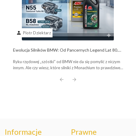
person
Piotr Dziektarz
Ewolucja Silników BMW: Od Pancernych Legend Lat 80.
do Współczesnych Potworów B58. Poznaj Plusy, Minusy i
Ryku rzędowej „szóstki” od BMW nie da się pomylić z niczym
Wybierz Olej Idealny!
innym. Ale czy wiesz, które silniki z Monachium to prawdziwe,
pancerne legendy, a które ...
arrow_back
arrow_forward
Informacje
Prawne