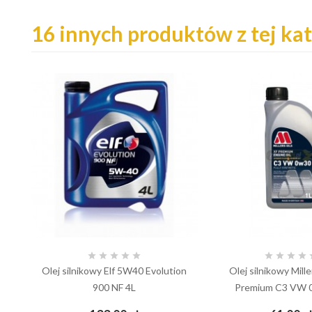
16 innych produktów z tej kat









Olej silnikowy Elf 5W40 Evolution
Olej silnikowy Mille
900 NF 4L
Premium C3 VW 