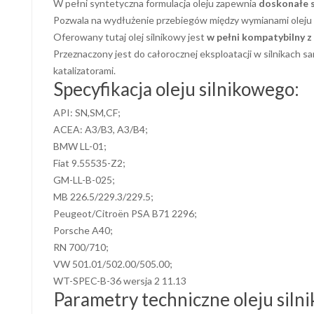
W pełni syntetyczna formulacja oleju zapewnia
doskonałe 
Pozwala na wydłużenie przebiegów między wymianami oleju z
Oferowany tutaj olej silnikowy jest
w pełni kompatybilny z 
Przeznaczony jest do całorocznej eksploatacji w silnikach 
katalizatorami.
Specyfikacja oleju silnikowego:
API: SN,SM,CF;
ACEA: A3/B3, A3/B4;
BMW LL-01;
Fiat 9.55535-Z2;
GM-LL-B-025;
MB 226.5/229.3/229.5;
Peugeot/Citroën PSA B71 2296;
Porsche A40;
RN 700/710;
VW 501.01/502.00/505.00;
WT-SPEC-B-36 wersja 2 11.13
Parametry techniczne oleju siln