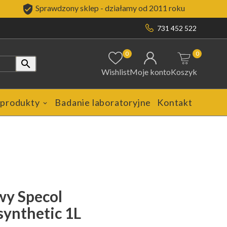

Sprawdzony sklep - działamy od 2011 roku
731 452 522
0
0

Wishlist
Moje konto
Koszyk
 produkty
Badanie laboratoryjne
Kontakt
wy Specol
ynthetic 1L