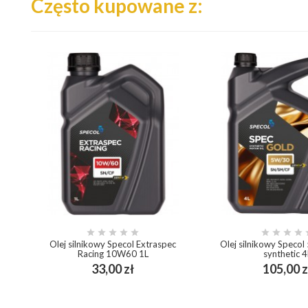
Często kupowane z:









Olej silnikowy Specol Extraspec
Olej silnikowy Speco
Racing 10W60 1L
synthetic 4
Cena
33,00 zł
105,00 z
add_shopping_cart
add_shopping_cart