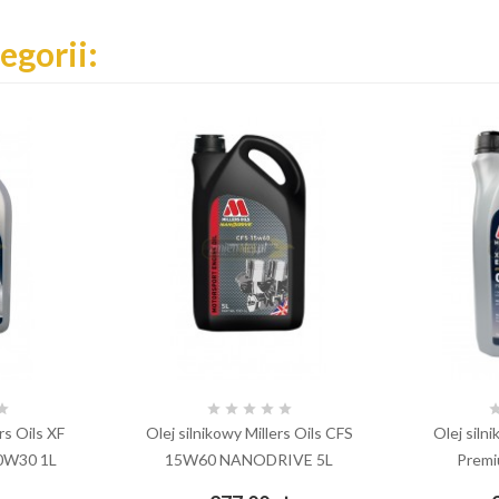
egorii:






rs Oils XF
Olej silnikowy Millers Oils CFS
Olej silni
0W30 1L
15W60 NANODRIVE 5L
Premi