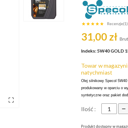
Recenzje(1)





31,00 zł
Bru
Indeks:
5W40 GOLD 1
Towar w magazynie
natychmiast
Olej silnikowy Specol 5W40 
produkowany w oparciu o wy
syntetyczne oraz pakiet do

Ilość :
Produkt dostępny w magaz