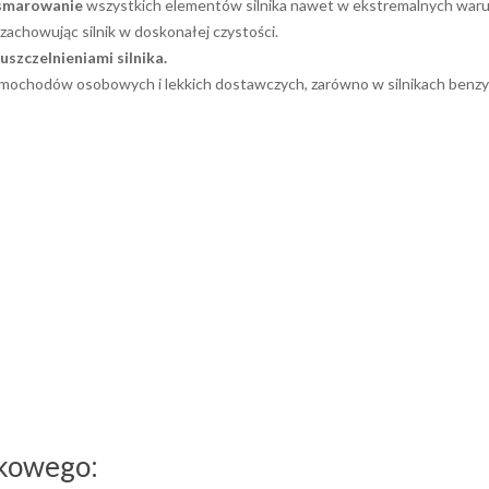
smarowanie
wszystkich elementów silnika nawet w ekstremalnych waru
achowując silnik w doskonałej czystości.
uszczelnieniami silnika.
samochodów osobowych i lekkich dostawczych, zarówno w silnikach benzyn
ikowego: