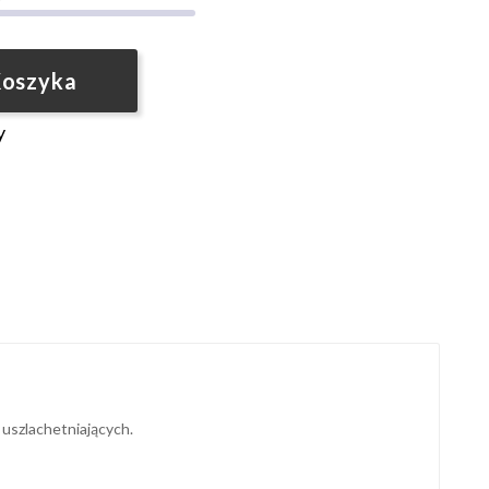
Koszyka
y
 uszlachetniających.