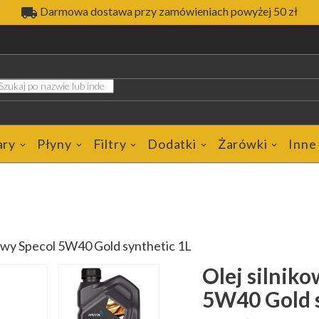

Darmowa dostawa przy zamówieniach powyżej 50 zł
ary
Płyny
Filtry
Dodatki
Żarówki
Inne
kowy Specol 5W40 Gold synthetic 1L
Olej silniko
5W40 Gold s