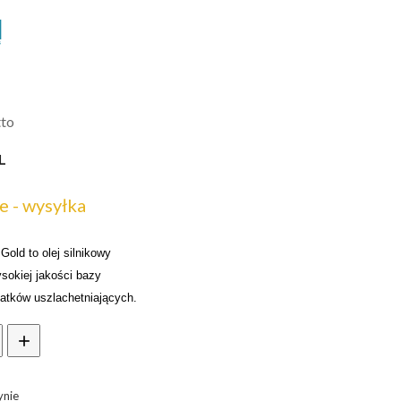
tto
L
 - wysyłka
Gold to olej silnikowy
sokiej jakości bazy
datków uszlachetniających.
ynie