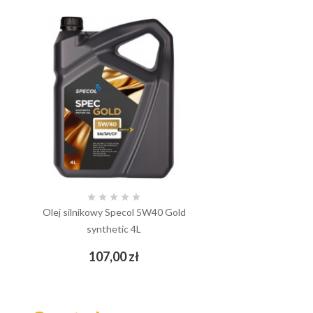





Olej silnikowy Specol 5W40 Gold
synthetic 4L
Cena
107,00 zł
add_shopping_cart