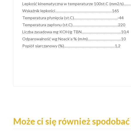
Lepkość kinematyczna w temperaturze 100st.C (mm2/s)........
Wskaźnik lepkości.................................................................165
Temperatura płynięcia (st.C)..................................................-44
Temperatura zapłonu (st.C)....................................................220
Liczba zasadowa mg KOH/g TBN.............................................10,4
Odparowalność wg Noack’a % (m/m)......................................10
Popiół siarczanowy (%)..........................................................1,2
Może ci się również spodobać