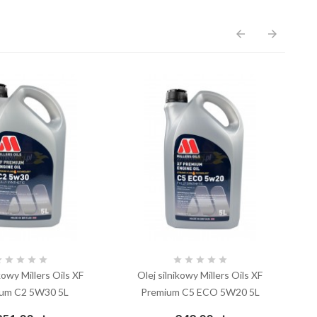
arrow_back
arrow_forward










kowy Millers Oils XF
Olej silnikowy Millers Oils XF
um C2 5W30 5L
Premium C5 ECO 5W20 5L
Si