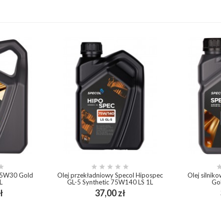






l 5W30 Gold
Olej przekładniowy Specol Hipospec
Olej silni
L
GL-5 Synthetic 75W140 LS 1L
Gol
Cena
Cena
ł
37,00 zł
add_shopping_cart