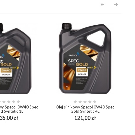
arrow_back
arrow_forward










kowy Specol 0W40 Spec
Olej silnikowy Specol 0W40 Spec
d Syntetic 1L
Gold Syntetic 4L
(
Cena
Cena
35,00 zł
121,00 zł
add_shopping_cart
add_shopping_cart