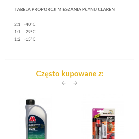
TABELA PROPORCJI MIESZANIA PŁYNU CLAREN
2:1 -40°C
1:1 -29°C
1:2 -15°C
Często kupowane z:
arrow_back
arrow_forward