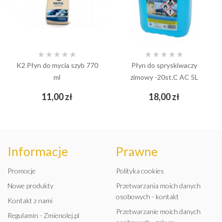










K2 Płyn do mycia szyb 770
Płyn do spryskiwaczy
ml
zimowy -20st.C AC 5L
Cena
Cena
11,00 zł
18,00 zł
Informacje
Prawne
Promocje
Polityka cookies
Nowe produkty
Przetwarzania moich danych
osobowych - kontakt
Kontakt z nami
Przetwarzanie moich danych
Regulamin - Zmienolej.pl