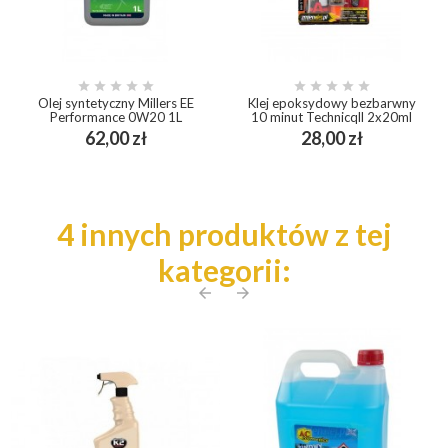










Olej syntetyczny Millers EE
Klej epoksydowy bezbarwny
Performance 0W20 1L
10 minut Technicqll 2x20ml
Cena
Cena
62,00 zł
28,00 zł
4 innych produktów z tej
kategorii:
arrow_back
arrow_forward