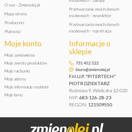
osobowych - zakupy
O nas - Zmienolej.pl
Przetwarzanie moich danych
Mapa strony
osobowych - newsletter
Producenci
Przetwarzania moich danych
osobowych - rejestracja
Płatności
Moje konto
Informacje o
sklepie
Moje zamówienia
Moje zwroty produktów
731 452 522
biuro@zmienolej.pl
Moje rachunki
F.H.U.P. "PITERTECH"
Moje adresy
PIOTR DZIEKTARZ
Moje informacje osobiste
Rożnowa 9, Wieliczka 32-020
Moje bony
NIP:
683-126-28-23
REGON:
121509550
K2 CLAREN KONCENTRAT
PŁYNU DO SPRYSKIWACZY