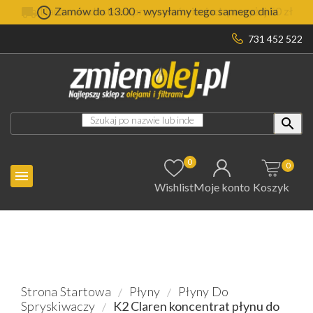


Darmowa dostawa przy zamówieniach powyżej 50 zł
Zamów do 13.00 - wysyłamy tego samego dnia
731 452 522

0
0

Wishlist
Moje konto
Koszyk
Strona Startowa
Płyny
Płyny Do
Spryskiwaczy
K2 Claren koncentrat płynu do