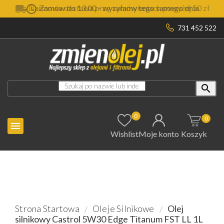

Darmowa dostawa przy zamówieniach powyżej 50 zł
731 452 522

0
0

Wishlist
Moje konto
Koszyk
Strona Startowa
Oleje Silnikowe
Olej
silnikowy Castrol 5W30 Edge Titanum FST LL 1L