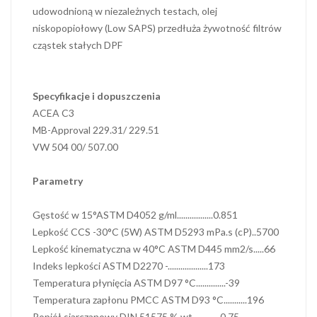
udowodnioną w niezależnych testach, olej
niskopopiołowy (Low SAPS) przedłuża żywotność filtrów
cząstek stałych DPF
Specyfikacje i dopuszczenia
ACEA C3
MB-Approval 229.31/ 229.51
VW 504 00/ 507.00
Parametry
Gęstość w 15°ASTM D4052 g/ml.................0.851
Lepkość CCS -30°C (5W) ASTM D5293 mPa.s (cP)..5700
Lepkość kinematyczna w 40°C ASTM D445 mm2/s.....66
Indeks lepkości ASTM D2270 -...................173
Temperatura płynięcia ASTM D97 °C..............-39
Temperatura zapłonu PMCC ASTM D93 °C...........196
Popiół siarczanowy DIN 51575 % wt.............0.75