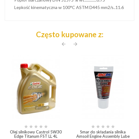
Lepkość kinematyczna w 100°C ASTM D445 mm2/s..11.6
Często kupowane z:
arrow_back
arrow_forward










Olej silnikowy Castrol 5W30
Smar do składania silnika
Edge Titanum FST LL 4L
Amsoil Engine Assembly Lube