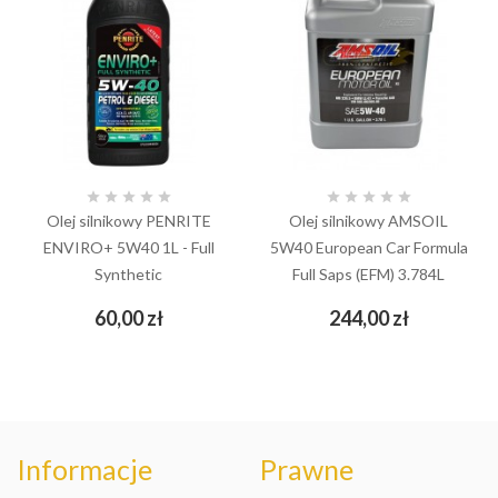










Olej silnikowy PENRITE
Olej silnikowy AMSOIL
ENVIRO+ 5W40 1L - Full
5W40 European Car Formula
Synthetic
Full Saps (EFM) 3.784L
Cena
Cena
60,00 zł
244,00 zł
Informacje
Prawne