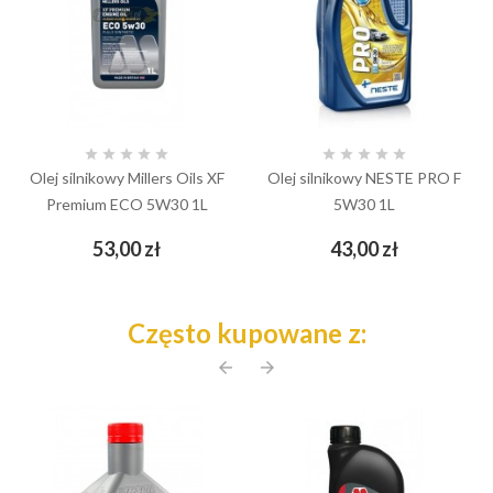










Olej silnikowy Millers Oils XF
Olej silnikowy NESTE PRO F
Premium ECO 5W30 1L
5W30 1L
Cena
Cena
53,00 zł
43,00 zł
Często kupowane z:
arrow_back
arrow_forward