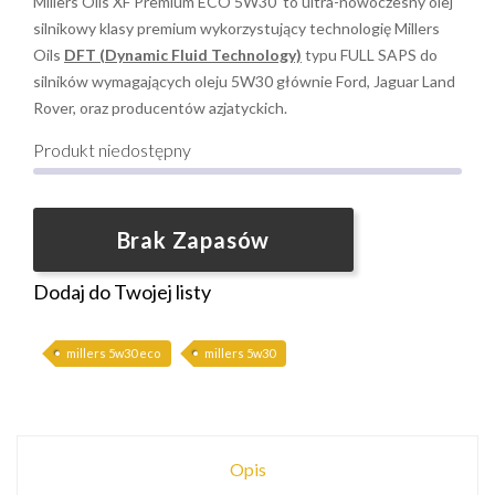
Millers Oils XF Premium ECO 5W30 to ultra-nowoczesny olej
silnikowy klasy premium wykorzystujący technologię Millers
Oils
DFT (Dynamic Fluid Technology)
typu FULL SAPS do
silników wymagających oleju 5W30 głównie Ford, Jaguar Land
Rover, oraz producentów azjatyckich.
Produkt niedostępny
Brak Zapasów
Dodaj do Twojej listy
millers 5w30 eco
millers 5w30
Opis