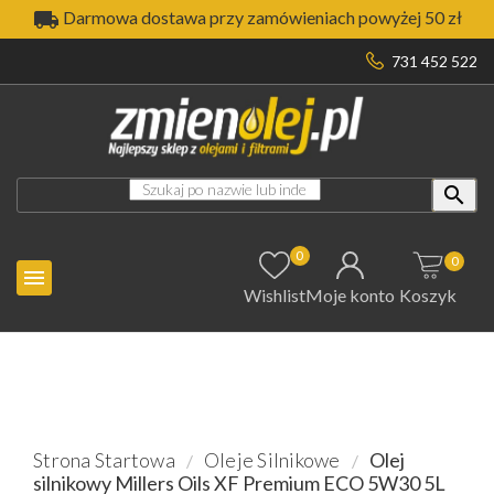

Darmowa dostawa przy zamówieniach powyżej 50 zł
731 452 522

0
0

Wishlist
Moje konto
Koszyk
Strona Startowa
Oleje Silnikowe
Olej
silnikowy Millers Oils XF Premium ECO 5W30 5L