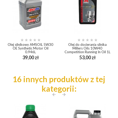










Olej silnikowy AMSOIL 5W30
Olej do docierania silnika
OE Synthetic Motor Oil
Millers Oils 10W40
0.946L
Competition Running In Oil 1L
Cena
Cena
39,00 zł
53,00 zł
16 innych produktów z tej
kategorii:
arrow_back
arrow_forward