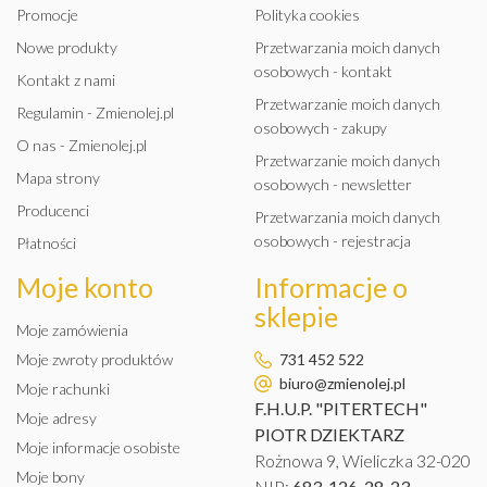
Promocje
Polityka cookies
Nowe produkty
Przetwarzania moich danych
osobowych - kontakt
Kontakt z nami
Przetwarzanie moich danych
Regulamin - Zmienolej.pl
osobowych - zakupy
O nas - Zmienolej.pl
Przetwarzanie moich danych
Mapa strony
osobowych - newsletter
Producenci
Przetwarzania moich danych
osobowych - rejestracja
Płatności
Moje konto
Informacje o
sklepie
Moje zamówienia
Moje zwroty produktów
731 452 522
biuro@zmienolej.pl
Moje rachunki
F.H.U.P. "PITERTECH"
Moje adresy
PIOTR DZIEKTARZ
Moje informacje osobiste
Rożnowa 9, Wieliczka 32-020
Moje bony
NIP:
683-126-28-23