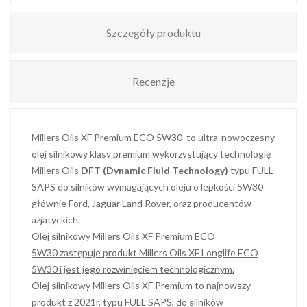
Szczegóły produktu
Recenzje
Millers Oils XF Premium ECO 5W30 to ultra-nowoczesny
olej silnikowy klasy premium wykorzystujący technologię
Millers Oils
DFT (Dynamic Fluid Technology)
typu FULL
SAPS do silników wymagających oleju o lepkości 5W30
głównie Ford, Jaguar Land Rover, oraz producentów
azjatyckich.
Olej silnikowy Millers Oils XF Premium ECO
5W30 zastępuje produkt Millers Oils XF Longlife ECO
5W30 i jest jego rozwinięciem technologicznym.
Olej silnikowy Millers Oils XF Premium to najnowszy
produkt z 2021r. typu FULL SAPS, do silników