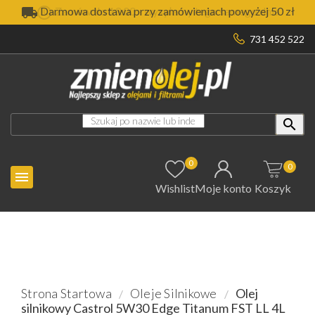

Darmowa dostawa przy zamówieniach powyżej 50 zł
731 452 522

0
0

Wishlist
Moje konto
Koszyk
Strona Startowa
Oleje Silnikowe
Olej
silnikowy Castrol 5W30 Edge Titanum FST LL 4L