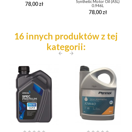
Synthetic Motor Oil (ASL)
Cena
78,00 zł
0.946L
Cena
78,00 zł
16 innych produktów z tej
kategorii:
arrow_back
arrow_forward









