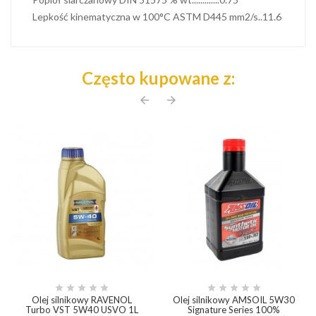
Lepkość kinematyczna w 100°C ASTM D445 mm2/s..11.6
Często kupowane z:
arrow_back
arrow_forward










Olej silnikowy RAVENOL
Olej silnikowy AMSOIL 5W30
Turbo VST 5W40 USVO 1L
Signature Series 100%