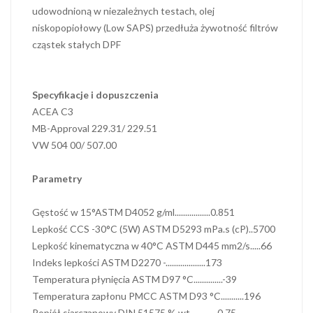
udowodnioną w niezależnych testach, olej
niskopopiołowy (Low SAPS) przedłuża żywotność filtrów
cząstek stałych DPF
Specyfikacje i dopuszczenia
ACEA C3
MB-Approval 229.31/ 229.51
VW 504 00/ 507.00
Parametry
Gęstość w 15°ASTM D4052 g/ml.................0.851
Lepkość CCS -30°C (5W) ASTM D5293 mPa.s (cP)..5700
Lepkość kinematyczna w 40°C ASTM D445 mm2/s.....66
Indeks lepkości ASTM D2270 -...................173
Temperatura płynięcia ASTM D97 °C..............-39
Temperatura zapłonu PMCC ASTM D93 °C...........196
Popiół siarczanowy DIN 51575 % wt.............0.75