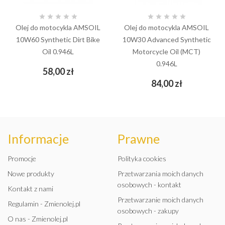










Olej do motocykla AMSOIL
Olej do motocykla AMSOIL
10W60 Synthetic Dirt Bike
10W30 Advanced Synthetic
Oil 0.946L
Motorcycle Oil (MCT)
0.946L
Cena
58,00 zł
Cena
84,00 zł
Informacje
Prawne
Promocje
Polityka cookies
Nowe produkty
Przetwarzania moich danych
osobowych - kontakt
Kontakt z nami
Przetwarzanie moich danych
Regulamin - Zmienolej.pl
osobowych - zakupy
O nas - Zmienolej.pl