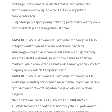
mokrego, odporności na ekstremalne ciśnienia przy
zachowaniu wysokiej lepkosci HTHS w wysokich
temperaturach.
Olej oferuje niespotykaną ochronę przeciwko korozji co w
motocyklach jest szczególnie istotne.
AMSOIL 15W50 Advanced Synthetic Motorcycle Oil w
przeprowadzonym teście na wytrzymałość filmu
smarnego w wysokich temperaturach według metody
ASTM D-4683 wykazał, że w porównaniu ze znanymi
markami olejowymi oferuje niezwykle mocny i stabilny film
olejowy w wysokich temperaturach.
AMSOIL 15W50 Advanced Synthetic Motorcycle Oil
wykazuje wybitną odporność na ścinanie i wysokie naciski
tym samym sprawdza się idealnie jako olej do skrzyni
biegów.
Na podstawie testu FZG (ASTM D-1748) AMSOIL
15W50 Advanced Synthetic Motorcycle Oil potwierdził
swoją wybitną zdolność do ochrony mechanizmów w