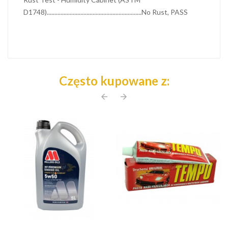
D1748)..............................................................No Rust, PASS
Często kupowane z:
arrow_back
arrow_forward