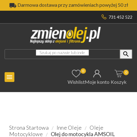

Darmowa dostawa przy zamówieniach powyżej 50 zł
731 452 522

0
0

Wishlist
Moje konto
Koszyk
Strona Startowa
Inne Oleje
Oleje
Motocyklowe
Olej do motocykla AMSOIL