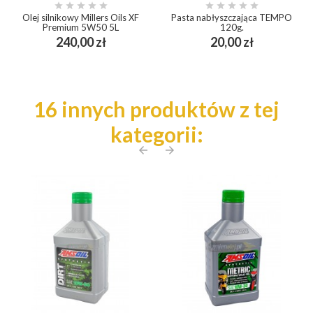










Olej silnikowy Millers Oils XF
Pasta nabłyszczająca TEMPO
Premium 5W50 5L
120g.
Cena
Cena
240,00 zł
20,00 zł
16 innych produktów z tej
kategorii:
arrow_back
arrow_forward