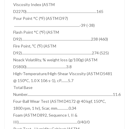
Viscosity Index (ASTM
D2270).................................................................................165
Pour Point °C (°F) (ASTM D97)
............................................................................-39 (-38)
Flash Point °C (°F) (ASTM
D92)................................................................................238 (460)
Fire Point, ºC (ºF) (ASTM
D92).................................................................................274 (525)
Noack Volatility, % weight loss (g/100g) (ASTM
D5800)..............................................3.8
High-Temperature/High-Shear Viscosity (ASTM D5481
@ 150°C, 1.0 X 106 s-1), cP........5.7
Total Base
Number...................................................................................................11.6
Four-Ball Wear Test (ASTM D4172 @ 40 kgf, 150°C,
1800 rpm, 1 hr), Scar, mm.............0.34
Foam (ASTM D892, Sequence I, II &
III)....................................................................0/40/0
Rust Test - Humidity Cabinet (ASTM