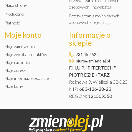
Przetwarzanie moich danych
Mapa strony
osobowych - newsletter
Producenci
Przetwarzania moich danych
osobowych - rejestracja
Płatności
Moje konto
Informacje o
sklepie
Moje zamówienia
Moje zwroty produktów
731 452 522
biuro@zmienolej.pl
Moje rachunki
F.H.U.P. "PITERTECH"
Moje adresy
PIOTR DZIEKTARZ
Moje informacje osobiste
Rożnowa 9, Wieliczka 32-020
Moje bony
NIP:
683-126-28-23
REGON:
121509550
OLEJ DO MOTOCYKLA
AMSOIL 15W50 ADVANCED
SYNTHETIC MOTORCYCLE
OIL MFF 0.946L