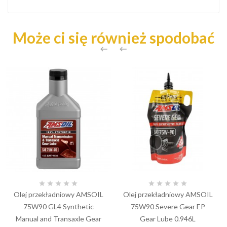
Może ci się również spodobać












Olej przekładniowy AMSOIL
Olej przekładniowy AMSOIL
75W90 GL4 Synthetic
75W90 Severe Gear EP
Manual and Transaxle Gear
Gear Lube 0.946L