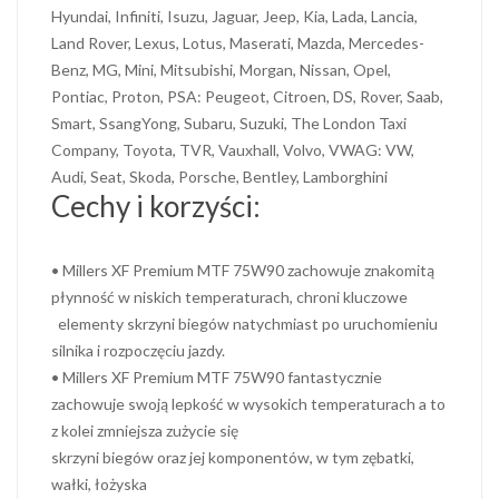
Hyundai, Infiniti, Isuzu, Jaguar, Jeep, Kia, Lada, Lancia,
Land Rover, Lexus, Lotus, Maserati, Mazda, Mercedes-
Benz, MG, Mini, Mitsubishi, Morgan, Nissan, Opel,
Pontiac, Proton, PSA: Peugeot, Citroen, DS, Rover, Saab,
Smart, SsangYong, Subaru, Suzuki, The London Taxi
Company, Toyota, TVR, Vauxhall, Volvo, VWAG: VW,
Audi, Seat, Skoda, Porsche, Bentley, Lamborghini
Cechy i korzyści:
• Millers XF Premium MTF 75W90 zachowuje znakomitą
płynność w niskich temperaturach, chroni kluczowe
elementy skrzyni biegów natychmiast po uruchomieniu
silnika i rozpoczęciu jazdy.
• Millers XF Premium MTF 75W90 fantastycznie
zachowuje swoją lepkość w wysokich temperaturach a to
z kolei zmniejsza zużycie się
skrzyni biegów oraz jej komponentów, w tym zębatki,
wałki, łożyska