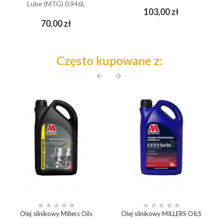
Lube (MTG) 0.946L
Cena
103,00 zł
Cena
70,00 zł
Często kupowane z:
arrow_back
arrow_forward










Olej silnikowy Millers Oils
Olej silnikowy MILLERS OILS