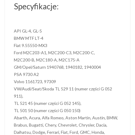
Specyfikacje:
API GL-4, GL-5
BMW MTF LT-4
Fiat 9.55550-MX3
Ford M2C203-A1, M2C200-C3, M2C200-C,
M2C200-B, M2C180-A, M2C175-A
GM/Opel/Saturn 1940768, 1940182, 1940004
PSA 9730 A2
Volvo 1161723, 97309
VW/Audi/Seat/Skoda TL 529 11 (numer części G 052
911),
TL 521 45 (numer części G 052 145),
TL 501 50 (numer części G 050 150)
Abarth, Acura, Alfa Romeo, Aston Martin, Austin, BMW,
Brabus, Bugatti, Chery, Chevrolet, Chrysler, Dacia,
Daihatsu, Dodge, Ferrari, Fiat, Ford, GMC, Honda,