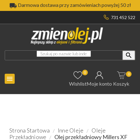

Darmowa dostawa przy zamówieniach powyżej 50 zł
731 452 522

0
0

Wishlist
Moje konto
Koszyk
Strona Startowa
Inne Oleje
Oleje
Przekładniowe
Olej przekładniowy Millers XF