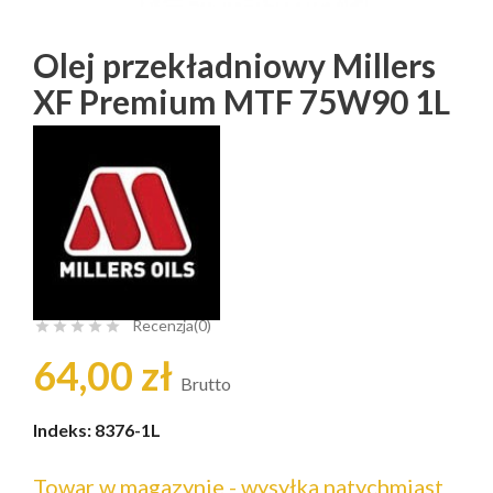
Olej przekładniowy Millers
XF Premium MTF 75W90 1L
Recenzja(0)





64,00 zł
Brutto
Indeks:
8376-1L
Towar w magazynie - wysyłka natychmiast