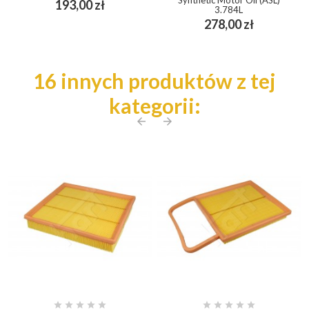
Cena
193,00 zł
3.784L
Cena
278,00 zł
16 innych produktów z tej
kategorii:
arrow_back
arrow_forward









