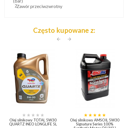
(bar)
2
Zawór przeciwzwrotny
Często kupowane z:
arrow_back
arrow_forward










Olej silnikowy TOTAL 5W30
Olej silnikowy AMSOIL 5W30
QUARTZ INEO LONGLIFE 5L
Signature Series 100%
Synthetic Motor Oil (ASL)