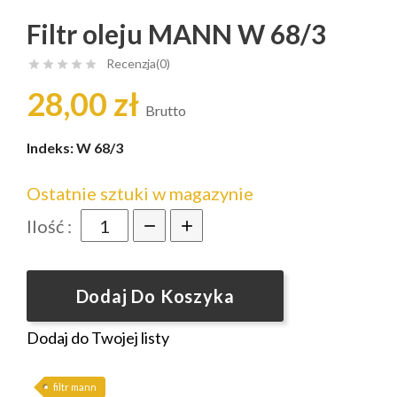
Filtr oleju MANN W 68/3
Recenzja(0)





28,00 zł
Brutto
Indeks:
W 68/3
Ostatnie sztuki w magazynie
Ilość :
Dodaj Do Koszyka
Dodaj do Twojej listy
filtr mann