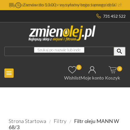


Darmowa dostawa przy zamówieniach powyżej 50 zł
Zamów do 13.00 - wysyłamy tego samego dnia
731 452 522

0
0

Wishlist
Moje konto
Koszyk
Strona Startowa
Filtry
Filtr oleju MANN W
68/3