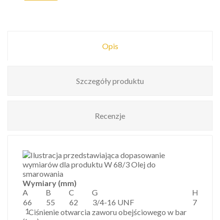
Opis
Szczegóły produktu
Recenzje
Wymiary (mm)
A
B
C
G
H
66
55
62
3/4-16 UNF
75
1
1
Ciśnienie otwarcia zaworu obejściowego w bar