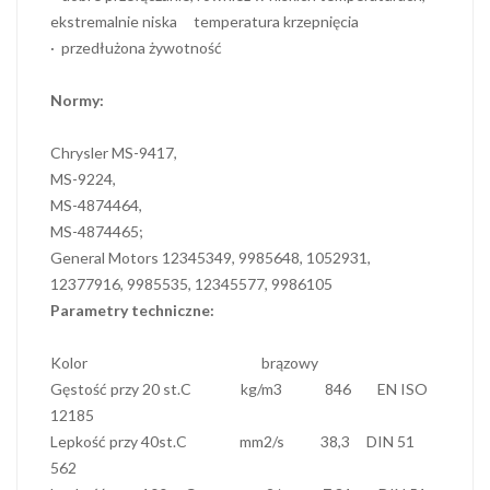
ekstremalnie niska temperatura krzepnięcia
· przedłużona żywotność
Normy:
Chrysler MS-9417,
MS-9224,
MS-4874464,
MS-4874465;
General Motors 12345349, 9985648, 1052931,
12377916, 9985535, 12345577, 9986105
Parametry techniczne:
Kolor brązowy
Gęstość przy 20 st.C kg/m3 846 EN ISO
12185
Lepkość przy 40st.C mm2/s 38,3 DIN 51
562