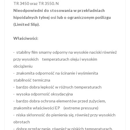
TR 3450 oraz TR 3550. N
Nieodpowiedni do stosowania w przekładniach
hipoidalnych tylnej osi lub o ograniczonym poślizgu
(Limited Slip).
Właściwości:
· stabilny film smarny odporny na wysokie naciski również
przy wysokich temperaturach oleju i wysokim
obciążeniu
· znakomita odporność na ścinanie i wyśmienita
stabilność termiczna
· bardzo dobra lepkość w różnych temperaturach
· wysoka odporność oksydacyjna
· bardzo dobra ochrona elementów przed zużyciem,
znakomite właściwości EP (extreme pressure)
· niska skłonność do pienienia się, również przy wysokich
obrotach
· dobre przełączanie, również w niskich temperaturach,