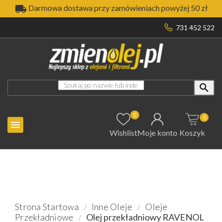

Darmowa dostawa przy zamówieniach powyżej 50 zł
731 452 522

0
0

Wishlist
Moje konto
Koszyk
Strona Startowa
Inne Oleje
Oleje
Przekładniowe
Olej przekładniowy RAVENOL