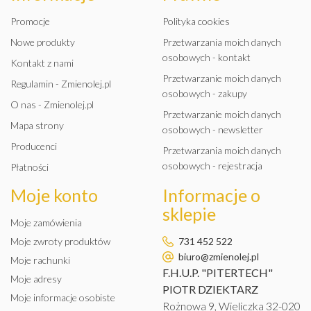
Promocje
Polityka cookies
Nowe produkty
Przetwarzania moich danych
osobowych - kontakt
Kontakt z nami
Przetwarzanie moich danych
Regulamin - Zmienolej.pl
osobowych - zakupy
O nas - Zmienolej.pl
Przetwarzanie moich danych
Mapa strony
osobowych - newsletter
Producenci
Przetwarzania moich danych
osobowych - rejestracja
Płatności
Moje konto
Informacje o
sklepie
Moje zamówienia
Moje zwroty produktów
731 452 522
biuro@zmienolej.pl
Moje rachunki
F.H.U.P. "PITERTECH"
Moje adresy
PIOTR DZIEKTARZ
Moje informacje osobiste
Rożnowa 9, Wieliczka 32-020