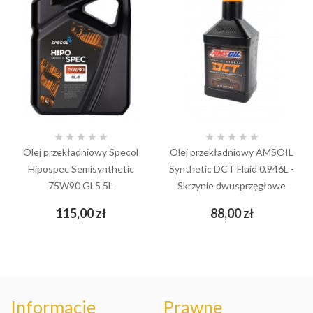










Olej przekładniowy Specol
Olej przekładniowy AMSOIL
Hipospec Semisynthetic
Synthetic DCT Fluid 0.946L -
75W90 GL5 5L
Skrzynie dwusprzęgłowe
Cena
Cena
115,00 zł
88,00 zł
Informacje
Prawne