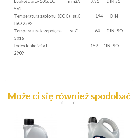
Lepkość przy 100st.C mm2/s 7,31 DIN 51
562
Temperatura zapłonu (COC) st.C 194 DIN
ISO 2592
Temperatura krzepnięcia st.C -60 DIN ISO
3016
Index lepkości VI 159 DIN ISO
2909
Może ci się również spodobać

