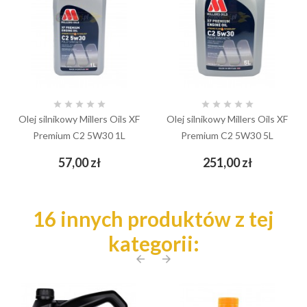










Olej silnikowy Millers Oils XF
Olej silnikowy Millers Oils XF
Premium C2 5W30 1L
Premium C2 5W30 5L
Cena
Cena
57,00 zł
251,00 zł
16 innych produktów z tej
kategorii:
arrow_back
arrow_forward