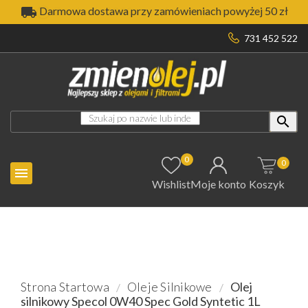

Darmowa dostawa przy zamówieniach powyżej 50 zł
731 452 522

0
0

Wishlist
Moje konto
Koszyk
Strona Startowa
Oleje Silnikowe
Olej
silnikowy Specol 0W40 Spec Gold Syntetic 1L