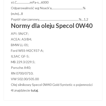
st.C,.................mPa·s...6000
Odparowalność wg Noack’a,...........................................%
(m/m)...8
Popiół siarczanowy,.......................................................%...1,2
Normy dla oleju Specol 0W40
API: SN/CF;
ACEA: A3/B4;
BMW LL-01;
Ford WSS-M2C937-A;
ILSAC GF-5;
MB 229.3/229.5;
Porsche A40;
RN 0700/0710;
VW 502.00/505.00
Olej silnikowy Specol 0W40 Gold Syntetic o pojemności
4l znajdziecie
tutaj
.