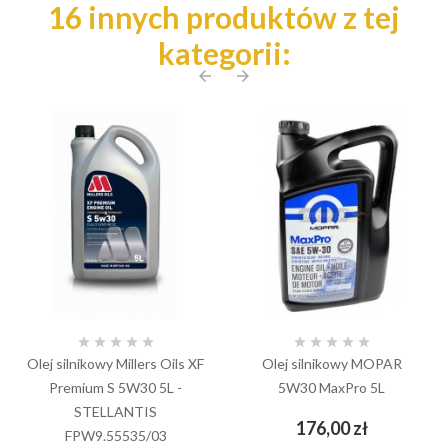
16 innych produktów z tej
kategorii:
arrow_back
arrow_forward










Olej silnikowy Millers Oils XF
Olej silnikowy MOPAR
Premium S 5W30 5L -
5W30 MaxPro 5L
STELLANTIS
Cena
176,00 zł
FPW9.55535/03