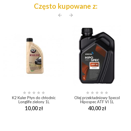
Często kupowane z:
arrow_back
arrow_forward










K2 Kuler Płyn do chłodnic
Olej przekładniowy Specol
Longlife zielony 1L
Hipospec ATF VI 1L
Cena
Cena
10,00 zł
40,00 zł