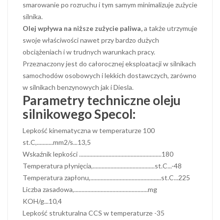
smarowanie po rozruchu i tym samym minimalizuje zużycie
silnika.
Olej wpływa na niższe zużycie paliwa,
a także utrzymuje
swoje właściwości nawet przy bardzo dużych
obciążeniach i w trudnych warunkach pracy.
Przeznaczony jest do całorocznej eksploatacji w silnikach
samochodów osobowych i lekkich dostawczych, zarówno
w silnikach benzynowych jak i Diesla.
Parametry techniczne oleju
silnikowego Specol:
Lepkość kinematyczna w temperaturze 100
st.C,...........mm2/s...13,5
Wskaźnik lepkości ........................................................180
Temperatura płynięcia,..........................................st.C...-48
Temperatura zapłonu,................................................st.C...225
Liczba zasadowa,..................................................mg
KOH/g...10,4
Lepkość strukturalna CCS w temperaturze -35