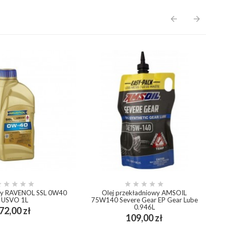
arrow_back
arrow_forward










owy RAVENOL SSL 0W40
Olej przekładniowy AMSOIL
USVO 1L
75W140 Severe Gear EP Gear Lube
0.946L
Cena
72,00 zł
add_shopping_cart
Cena
109,00 zł
add_shopping_cart