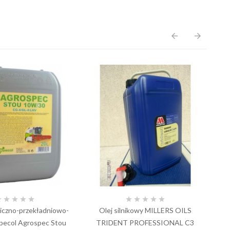
arrow_back
arrow_forward










liczno-przekładniowo-
Olej silnikowy MILLERS OILS
Specol Agrospec Stou
TRIDENT PROFESSIONAL C3