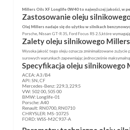
Millers Oils XF Longlife 0W40 to najwyższej jakości, w p
Zastosowanie oleju silnikoweg
Olej Millers nadaje się do użytku w silnikach benzynowych
Porsche, Nissan GT-R 35, Ford Focus RS 2.5,które wymagają o
Zalety oleju silnikowego Millers
Wysoka jakość tego oleju oznacza zminimalizowane zużycie p
surowych warunkach zapewniając jednocześnie maksymalną
Specyfikacja oleju silnikowego 
ACEA: A3 /B4
API: SN, CF
Mercedes-Benz: 229.3, 229.5
VW: 502 00, 505 00
BMW: Longlife-01
Porsche: A40
Renault: RN0700, RN0710
CHRYSLER: MS-10725
FORD: WSS-M2C937-A