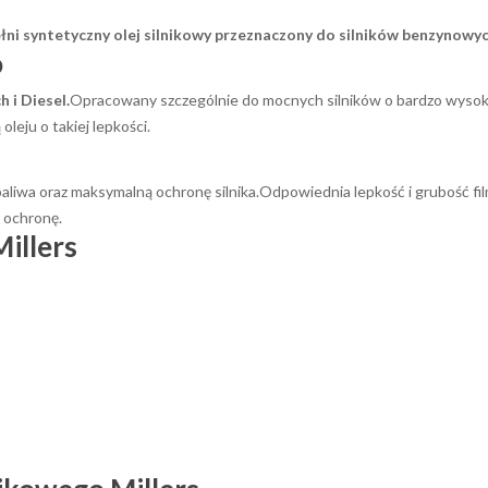
ełni syntetyczny olej silnikowy przeznaczony do silników benzynowych
o
 i Diesel.
Opracowany szczególnie do mocnych silników o bardzo wysok
leju o takiej lepkości.
aliwa oraz maksymalną ochronę silnika.Odpowiednia lepkość i grubość f
 ochronę.
Millers