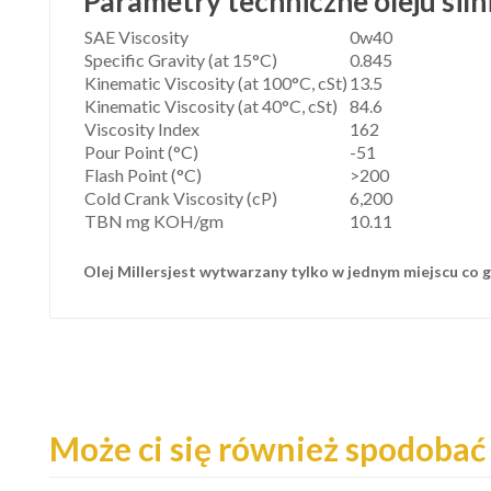
Parametry techniczne oleju sil
SAE Viscosity
0w40
Specific Gravity (at 15°C)
0.845
Kinematic Viscosity (at 100°C, cSt)
13.5
Kinematic Viscosity (at 40°C, cSt)
84.6
Viscosity Index
162
Pour Point (°C)
-51
Flash Point (°C)
>200
Cold Crank Viscosity (cP)
6,200
TBN mg KOH/gm
10.11
Olej Millersjest wytwarzany tylko w jednym miejscu co 
Może ci się również spodobać