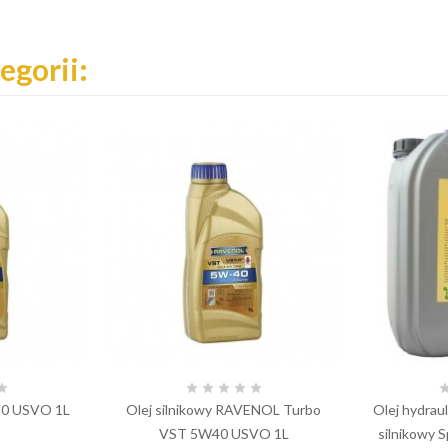
egorii:






0 USVO 1L
Olej silnikowy RAVENOL Turbo
Olej hydrau
VST 5W40 USVO 1L
silnikowy 
Cena