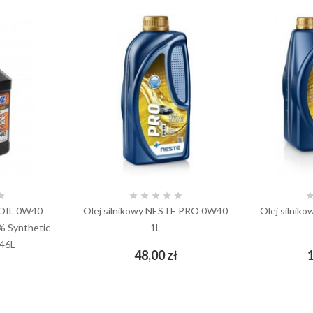






SOIL 0W40
Olej silnikowy NESTE PRO 0W40
Olej silni
% Synthetic
1L
946L
Cena
48,00 zł
1
add_shopping_cart
Cena
ł