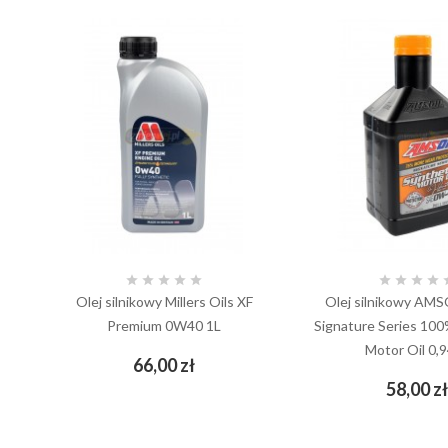









Olej silnikowy Millers Oils XF
Olej silnikowy AM
Premium 0W40 1L
Signature Series 100
Motor Oil 0,
Cena
66,00 zł
add_shopping_cart
58,00 z
add_shopping_cart