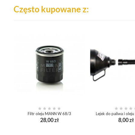
Często kupowane z:









Filtr oleju MANN W 68/3
Lejek do paliwa i olej
Cena
28,00 zł
8,00 zł
add_shopping_cart
add_shopping_cart