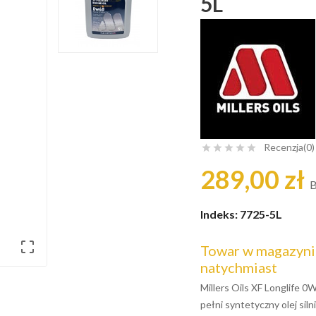
5L
Recenzja(0)





289,00 zł
B
Indeks:
7725-5L

Towar w magazynie
natychmiast
Millers Oils XF Longlife 0
pełni syntetyczny olej si