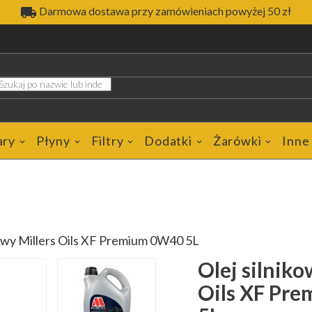

Darmowa dostawa przy zamówieniach powyżej 50 zł
ary
Płyny
Filtry
Dodatki
Żarówki
Inne
kowy Millers Oils XF Premium 0W40 5L
Olej silniko
Oils XF Pr