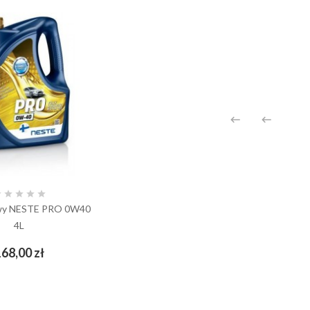







kowy NESTE PRO 0W40
4L
Cena
68,00 zł
add_shopping_cart