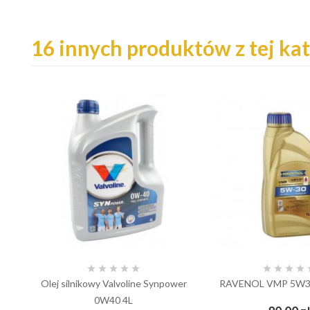
16 innych produktów z tej kat









Olej silnikowy Valvoline Synpower
RAVENOL VMP 5W3
0W40 4L