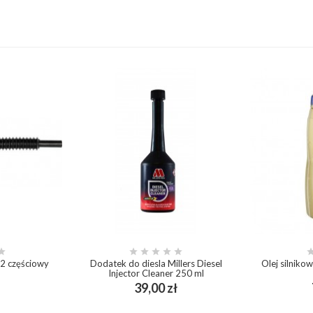






u 2 częściowy
Dodatek do diesla Millers Diesel
Olej silnik
Injector Cleaner 250 ml
Cena
Cena
39,00 zł
add_shopping_cart