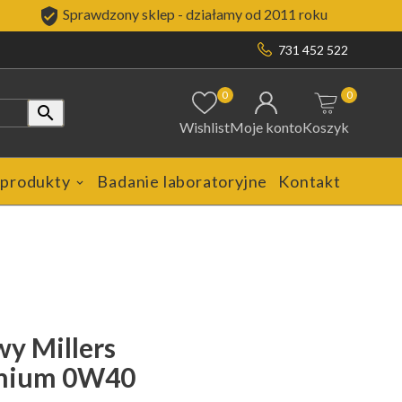

Sprawdzony sklep - działamy od 2011 roku
731 452 522
0
0

Wishlist
Moje konto
Koszyk
 produkty
Badanie laboratoryjne
Kontakt
wy Millers
emium 0W40