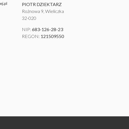
j.pl
PIOTR DZIEKTARZ
Rożnowa 9, Wieliczka
32-020
NIP:
683-126-28-23
REGON:
121509550