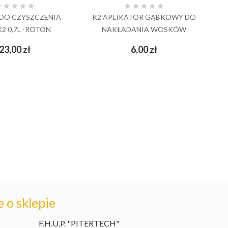










DO CZYSZCZENIA
K2 APLIKATOR GĄBKOWY DO
K2 0,7L -ROTON
NAKŁADANIA WOSKÓW
pi
Cena
Cena
23,00 zł
6,00 zł
add_shopping_cart
add_shopping_cart
 o sklepie
F.H.U.P. "PITERTECH"