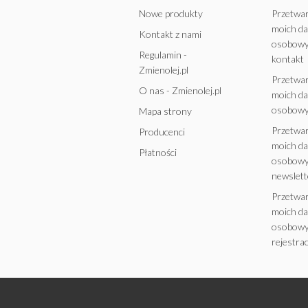
Nowe produkty
Przetwa
moich d
Kontakt z nami
osobowy
Regulamin -
kontakt
Zmienolej.pl
Przetwa
O nas - Zmienolej.pl
moich d
osobowy
Mapa strony
Przetwa
Producenci
moich d
Płatności
osobowy
newslett
Przetwa
moich d
osobowy
rejestrac