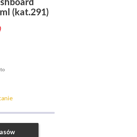
ashboard
ml (kat.291)
tto
tanie
pasów