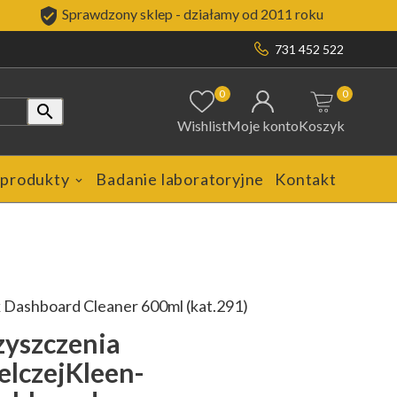

Sprawdzony sklep - działamy od 2011 roku
731 452 522
0
0

Wishlist
Moje konto
Koszyk
 produkty
Badanie laboratoryjne
Kontakt
k Dashboard Cleaner 600ml (kat.291)
zyszczenia
elczejKleen-