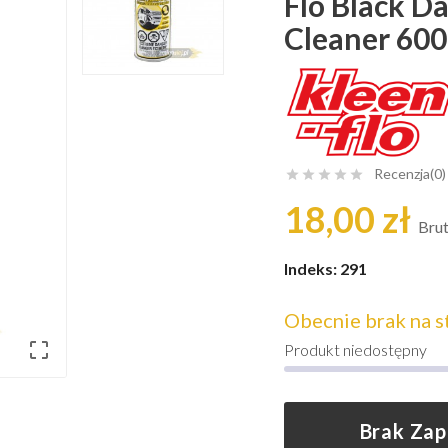
Flo Black D
Cleaner 600
Recenzja(0)





18,00 zł
Bru
Indeks:
291
Obecnie brak na s

Produkt niedostępny
Brak Za