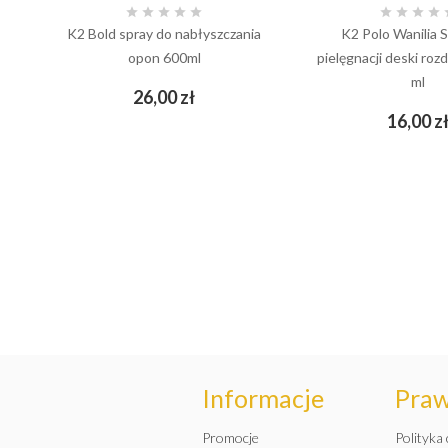









K2 Bold spray do nabłyszczania
K2 Polo Wanilia 
opon 600ml
pielęgnacji deski rozd
ml
Cena
26,00 zł
add_shopping_cart
16,00 z
add_shopping_cart
Informacje
Pra
Promocje
Polityka