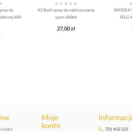






Spray do
K2 Bold spray do nabłyszczania
SRODEK 
zielczej 600
opon 600ml
FELG 
Cena
27,00 zł
add_shopping_cart
Cena
ł
wne
Moje
Informacje
konto
 cookies
731 452 522