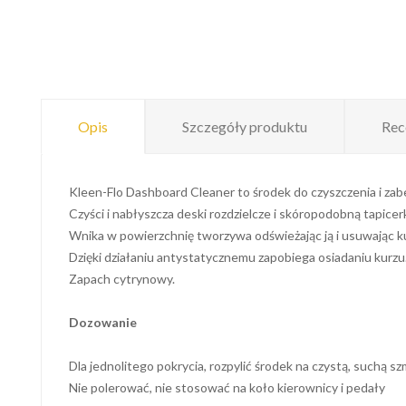
Opis
Szczegóły produktu
Rec
Kleen-Flo Dashboard Cleaner to środek do czyszczenia i zab
Czyści i nabłyszcza deski rozdzielcze i skóropodobną tapic
Wnika w powierzchnię tworzywa odświeżając ją i usuwając ku
Dzięki działaniu antystatycznemu zapobiega osiadaniu kurzu
Zapach cytrynowy.
Dozowanie
Dla jednolitego pokrycia, rozpylić środek na czystą, suchą s
Nie polerować, nie stosować na koło kierownicy i pedały