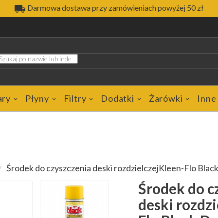

Darmowa dostawa przy zamówieniach powyżej 50 zł
ary
Płyny
Filtry
Dodatki
Żarówki
Inne
Środek do czyszczenia deski rozdzielczejKleen-Flo Blac
Środek do c
deski rozdzi