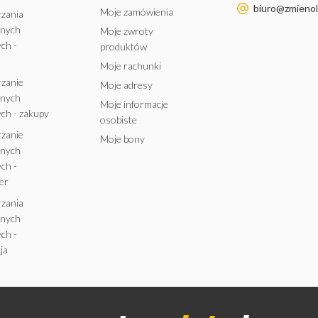
biuro@zmienole
Moje zamówienia
rzania
anych
Moje zwroty
ch -
produktów
Moje rachunki
rzanie
Moje adresy
anych
Moje informacje
ch - zakupy
osobiste
rzanie
Moje bony
anych
ch -
er
rzania
anych
ch -
ja