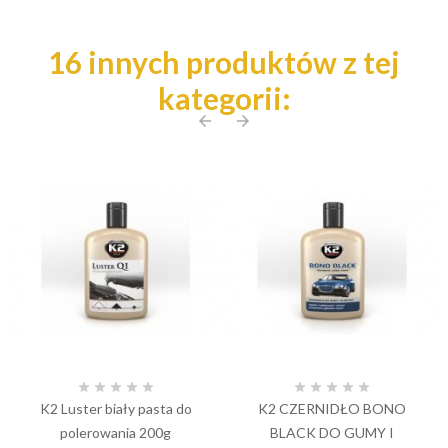
16 innych produktów z tej
kategorii:
arrow_back
arrow_forward










K2 Luster biały pasta do
K2 CZERNIDŁO BONO
polerowania 200g
BLACK DO GUMY I