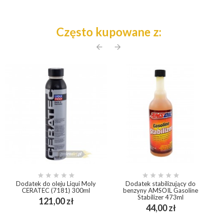
Często kupowane z:
arrow_back
arrow_forward










Dodatek do oleju Liqui Moly
Dodatek stabilizujący do
CERATEC (7181) 300ml
benzyny AMSOIL Gasoline
Stabilizer 473ml
Cena
121,00 zł
Cena
44,00 zł