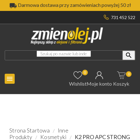

Darmowa dostawa przy zamówieniach powyżej 50 zł
731 452 522

0
0

Wishlist
Moje konto
Koszyk
Strona Startowa
Inne
Produkty
Kosmetyki
K2 PRO APC STRONG