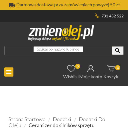

Darmowa dostawa przy zamówieniach powyżej 50 zł
731 452 522

0
0

Wishlist
Moje konto
Koszyk
Strona Startowa
Dodatki
Dodatki Do
Oleju
Ceramizer do silników sprzętu