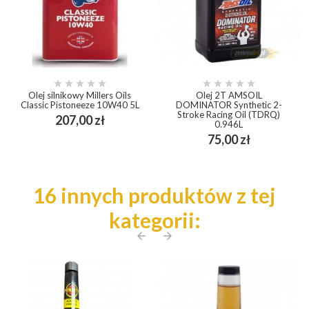










Olej silnikowy Millers Oils
Olej 2T AMSOIL
Classic Pistoneeze 10W40 5L
DOMINATOR Synthetic 2-
Stroke Racing Oil (TDRQ)
Cena
207,00 zł
0.946L
Cena
75,00 zł
16 innych produktów z tej
kategorii:
arrow_back
arrow_forward