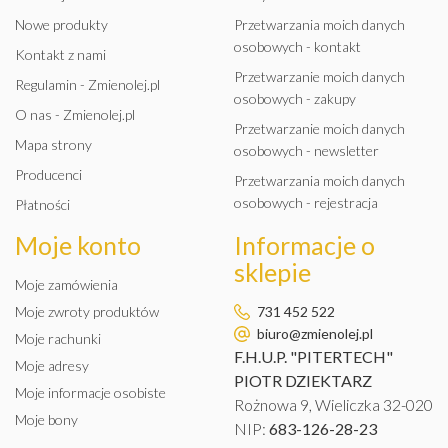
Nowe produkty
Przetwarzania moich danych
osobowych - kontakt
Kontakt z nami
Przetwarzanie moich danych
Regulamin - Zmienolej.pl
osobowych - zakupy
O nas - Zmienolej.pl
Przetwarzanie moich danych
Mapa strony
osobowych - newsletter
Producenci
Przetwarzania moich danych
osobowych - rejestracja
Płatności
Moje konto
Informacje o
sklepie
Moje zamówienia
Moje zwroty produktów
731 452 522
biuro@zmienolej.pl
Moje rachunki
F.H.U.P. "PITERTECH"
Moje adresy
PIOTR DZIEKTARZ
Moje informacje osobiste
Rożnowa 9, Wieliczka 32-020
Moje bony
NIP:
683-126-28-23