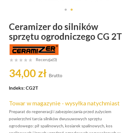
Ceramizer do silników
sprzętu ogrodniczego CG 2T
Recenzja(0)





34,00 zł
Brutto
Indeks:
CG2T
Towar w magazynie - wysyłka natychmiast
Preparat do regeneracji i zabezpieczania przed zużyciem
powierzchni tarcia silników dwusuwowych sprzętu
ogrodowego: pił spalinowych, kosiarek spalinowych, kos
spalinowych i innych urządzeń ogrodowych wyposażonych w