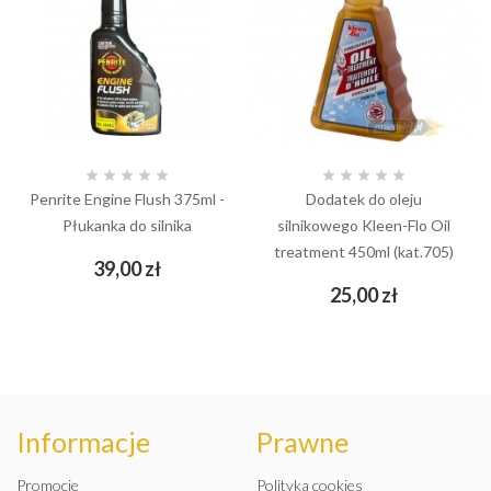










Penrite Engine Flush 375ml -
Dodatek do oleju
Płukanka do silnika
silnikowego Kleen-Flo Oil
treatment 450ml (kat.705)
Cena
39,00 zł
Cena
25,00 zł
Informacje
Prawne
Promocje
Polityka cookies