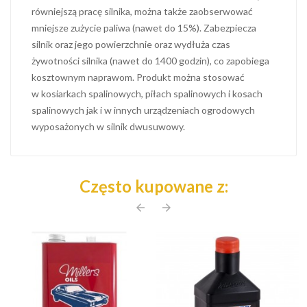
równiejszą pracę silnika, można także zaobserwować
mniejsze zużycie paliwa (nawet do 15%). Zabezpiecza
silnik oraz jego powierzchnie oraz wydłuża czas
żywotności silnika (nawet do 1400 godzin), co zapobiega
kosztownym naprawom. Produkt można stosować
w kosiarkach spalinowych, piłach spalinowych i kosach
spalinowych jak i w innych urządzeniach ogrodowych
wyposażonych w silnik dwusuwowy.
Często kupowane z:
arrow_back
arrow_forward