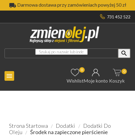

Darmowa dostawa przy zamówieniach powyżej 50 zł
731 452 522

0
0

Wishlist
Moje konto
Koszyk
Strona Startowa
Dodatki
Dodatki Do
Oleju
Środek na zapieczone pierścienie