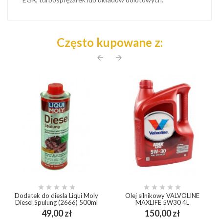
Często kupowane z:
arrow_back
arrow_forward










Dodatek do diesla Liqui Moly
Olej silnikowy VALVOLINE
Diesel Spulung (2666) 500ml
MAXLIFE 5W30 4L
Cena
Cena
49,00 zł
150,00 zł