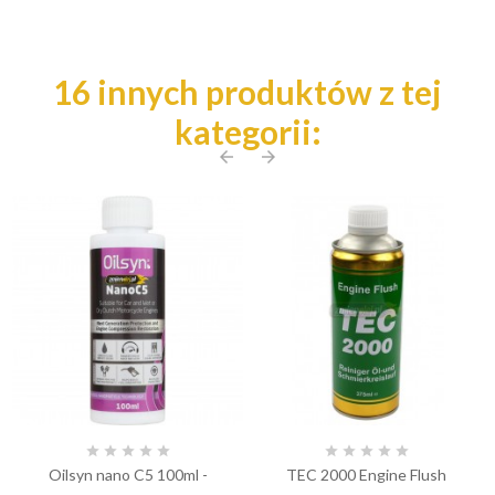
16 innych produktów z tej
kategorii:
arrow_back
arrow_forward










Oilsyn nano C5 100ml -
TEC 2000 Engine Flush