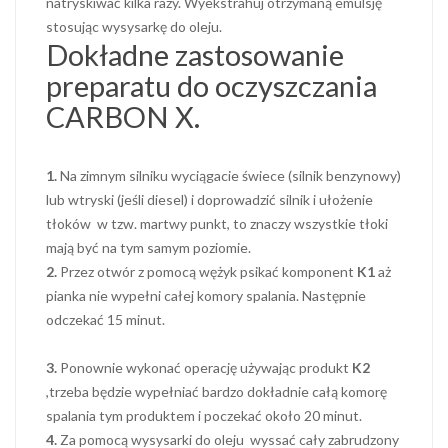
natryskiwać kilka razy. Wyekstrahuj otrzymaną emulsję
stosując wysysarkę do oleju.
Dokładne zastosowanie
preparatu do oczyszczania
CARBON X.
1.
Na zimnym silniku wyciągacie świece (silnik benzynowy)
lub wtryski (jeśli diesel) i doprowadzić silnik i ułożenie
tłoków w tzw. martwy punkt, to znaczy wszystkie tłoki
mają być na tym samym poziomie.
2.
Przez otwór z pomocą wężyk psikać komponent
K1
aż
pianka nie wypełni całej komory spalania. Następnie
odczekać 15 minut.
3.
Ponownie wykonać operację używając produkt
K2
,trzeba będzie wypełniać bardzo dokładnie całą komorę
spalania tym produktem i poczekać około 20 minut.
4.
Za pomocą wysysarki do oleju wyssać cały zabrudzony