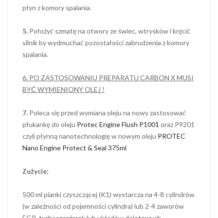
płyn z komory spalania.
5.
Położyć szmatę na otwory ze świec, wtrysków i kręcić
silnik by wydmuchać pozostałości zabrudzenia z komory
spalania.
6. PO ZASTOSOWANIU PREPARATU CARBON X MUSI
BYĆ WYMIENIONY OLEJ !
7.
Poleca się przed wymiana oleju na nowy zastosować
płukankę do oleju
Protec Engine Flush P1001
oraz P9201
czyli płynną nanotechnologię w nowym oleju
PROTEC
Nano Engine Protect & Seal 375ml
Zużycie:
500 ml pianki czyszczącej (K1) wystarcza na 4-8 cylindrów
(w zależności od pojemności cylindra) lub 2-4 zaworów
EGR, turbosprężarek lub układów dolotowych.