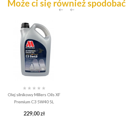
Może ci się również spodobać







Olej silnikowy Millers Oils XF
Premium C3 5W40 5L
Cena
229,00 zł