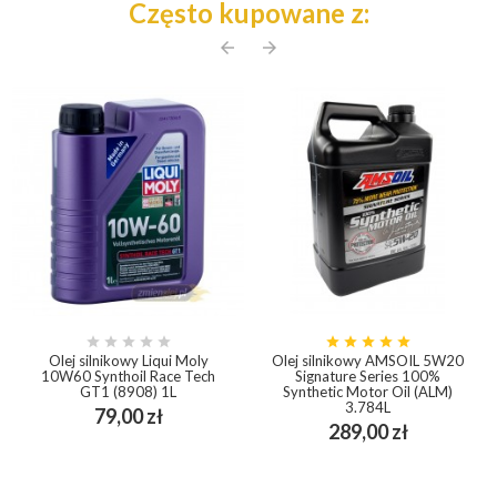
Często kupowane z:
arrow_back
arrow_forward










Olej silnikowy Liqui Moly
Olej silnikowy AMSOIL 5W20
10W60 Synthoil Race Tech
Signature Series 100%
GT1 (8908) 1L
Synthetic Motor Oil (ALM)
3.784L
Cena
79,00 zł
Cena
289,00 zł