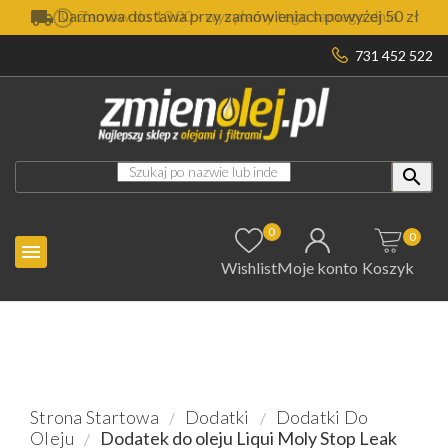

Darmowa dostawa przy zamówieniach powyżej 50 zł
731 452 522

0
0

Wishlist
Moje konto
Koszyk
Strona Startowa
Dodatki
Dodatki Do
Oleju
Dodatek do oleju Liqui Moly Stop Leak