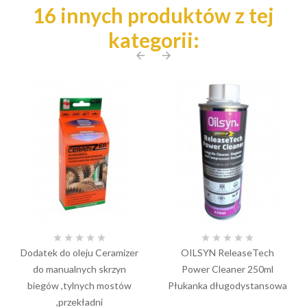
16 innych produktów z tej
kategorii:
arrow_back
arrow_forward










Dodatek do oleju Ceramizer
OILSYN ReleaseTech
do manualnych skrzyn
Power Cleaner 250ml
biegów ,tylnych mostów
Płukanka długodystansowa
,przekładni