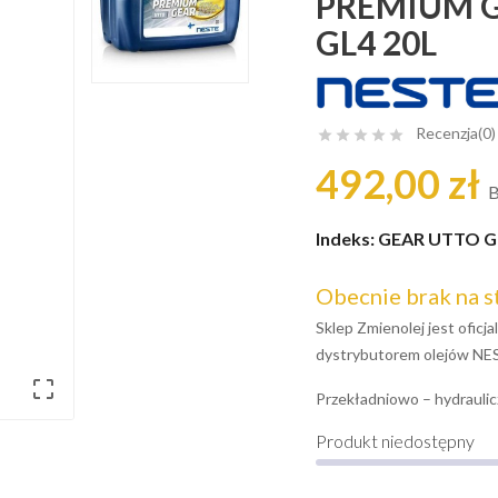
PREMIUM 
GL4 20L
Recenzja(0)





492,00 zł
B
Indeks:
GEAR UTTO G
Obecnie brak na s
Sklep Zmienolej jest ofic
dystrybutorem olejów NE

Przekładniowo – hydraulic
Produkt niedostępny