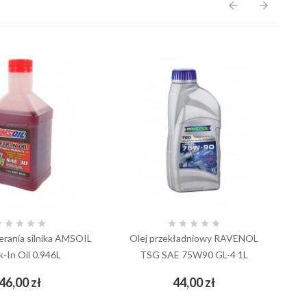
arrow_back
arrow_forward










ierania silnika AMSOIL
Olej przekładniowy RAVENOL
Ol
k-In Oil 0.946L
TSG SAE 75W90 GL-4 1L
Cena
Cena
46,00 zł
44,00 zł
add_shopping_cart
add_shopping_cart