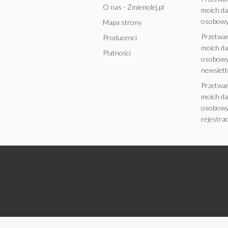
O nas - Zmienolej.pl
moich d
osobowy
Mapa strony
Przetwa
Producenci
moich d
Płatności
osobowy
newslett
Przetwa
moich d
osobowy
rejestrac