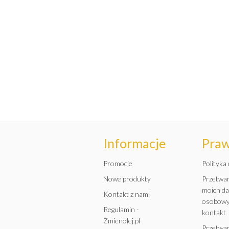
Informacje
Pra
Promocje
Polityka
Nowe produkty
Przetwa
moich d
Kontakt z nami
osobowy
Regulamin -
kontakt
Zmienolej.pl
Przetwa