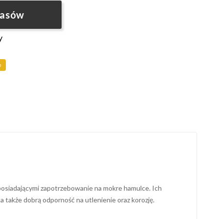
pasów
y
o
posiadającymi zapotrzebowanie na mokre hamulce. Ich
także dobrą odporność na utlenienie oraz korozję.