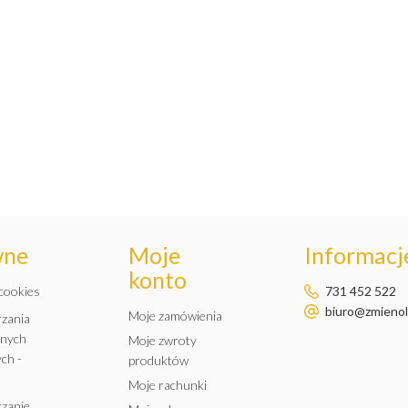
wne
Moje
Informacje
konto
 cookies
731 452 522
biuro@zmienole
Moje zamówienia
rzania
anych
Moje zwroty
ch -
produktów
Moje rachunki
rzanie