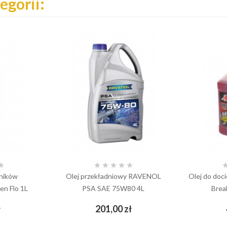
egorii:






śników
Olej przekładniowy RAVENOL
Olej do doc
en Flo 1L
PSA SAE 75W80 4L
Brea
Cena
Cena
ł
201,00 zł
add_shopping_cart