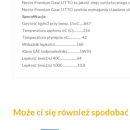
Neste Premium Gear UTTO to jakość oleju syntetycznego od
Neste Premium Gear UTTO spełnia wymagania stawiane olejo
Specyfikacje
Gęstość kg/m3 przy temp. 15oC.....867
Temperatura zapłonu oC (C)...........226
Temperatura płynięcia oC..............-42
Wskaźnik lepkości.........................160
Klasa SAE (odpowiednik)...............5W30
Lepkość (mm2/s) 40C...................64
Lepkość (mm2/s) 100C.................10,8
Może ci się również spodobać