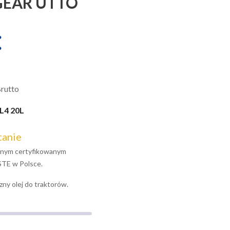
GEAR UTTO
rutto
L4 20L
tanie
jalnym certyfikowanym
STE w Polsce.
zny olej do traktorów.