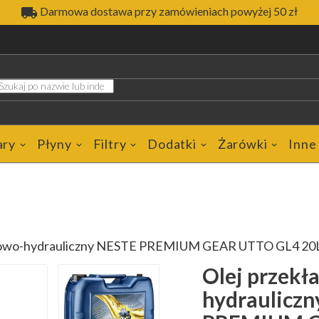

Darmowa dostawa przy zamówieniach powyżej 50 zł
ary
Płyny
Filtry
Dodatki
Żarówki
Inne
niowo-hydrauliczny NESTE PREMIUM GEAR UTTO GL4 20
Olej przekł
hydraulicz