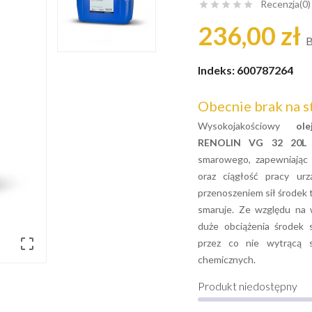
Recenzja(0)





236,00 zł
B
Indeks:
600787264
Obecnie brak na s
Wysokojakościowy
ol
RENOLIN VG 32 20L
p
smarowego, zapewniając
oraz ciągłość pracy urz
przenoszeniem sił środek t
smaruje. Ze względu na 
duże obciążenia środek

przez co nie wytrącą s
chemicznych.
Produkt niedostępny