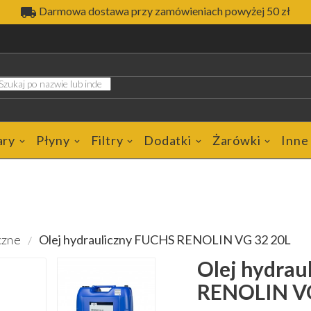

Darmowa dostawa przy zamówieniach powyżej 50 zł
ary
Płyny
Filtry
Dodatki
Żarówki
Inne
czne
Olej hydrauliczny FUCHS RENOLIN VG 32 20L
Olej hydrau
RENOLIN VG