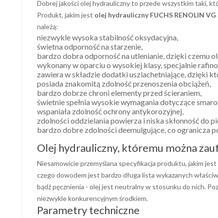
Dobrej jakości olej hydrauliczny to przede wszystkim taki,
Produkt, jakim jest
olej hydrauliczny FUCHS RENOLIN VG
należą:
niezwykle wysoka stabilność oksydacyjna,
świetna odporność na starzenie,
bardzo dobra odporność na utlenianie, dzięki czemu ole
wykonany w oparciu o wysokiej klasy, specjalnie rafin
zawiera w składzie dodatki uszlachetniające, dzięki k
posiada znakomitą zdolność przenoszenia obciążeń,
bardzo dobrze chroni elementy przed ścieraniem,
świetnie spełnia wysokie wymagania dotyczące smarow
wspaniała zdolność ochrony antykorozyjnej,
zdolności oddzielania powierza i niska skłonność do pi
bardzo dobre zdolności deemulgujące, co ogranicza po
Olej hydrauliczny, któremu można zau
Niesamowicie przemyślana specyfikacja produktu, jakim jest
czego dowodem jest bardzo długa lista wykazanych właściwo
bądź pęcznienia - olej jest neutralny w stosunku do nich. P
niezwykle konkurencyjnym środkiem.
Parametry techniczne