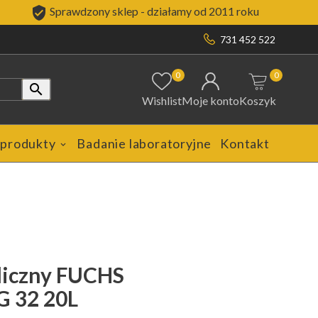

Sprawdzony sklep - działamy od 2011 roku
731 452 522
0
0

Wishlist
Moje konto
Koszyk
 produkty
Badanie laboratoryjne
Kontakt
liczny FUCHS
 32 20L