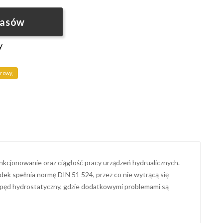
pasów
y
arowy,
nkcjonowanie oraz ciągłość pracy urządzeń hydrualicznych.
odek spełnia normę DIN 51 524, przez co nie wytrącą się
napęd hydrostatyczny, gdzie dodatkowymi problemami są