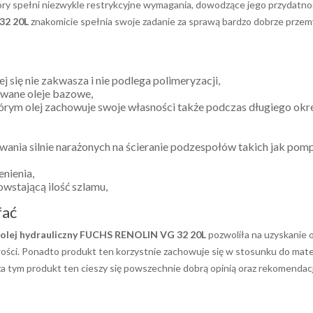
 który spełni niezwykle restrykcyjne wymagania, dowodzące jego przydatn
 32
20L
znakomicie spełnia swoje zadanie za sprawą bardzo dobrze przemy
j się nie zakwasza i nie podlega polimeryzacji,
owane oleje bazowe,
tórym olej zachowuje swoje własności także podczas długiego okre
ania silnie narażonych na ścieranie podzespołów takich jak pomp
enienia,
wstającą ilość szlamu,
fać
olej hydrauliczny FUCHS RENOLIN VG 32
20L
pozwoliła na uzyskanie 
ści. Ponadto produkt ten korzystnie zachowuje się w stosunku do materi
oza tym produkt ten cieszy się powszechnie dobrą opinią oraz rekomendac