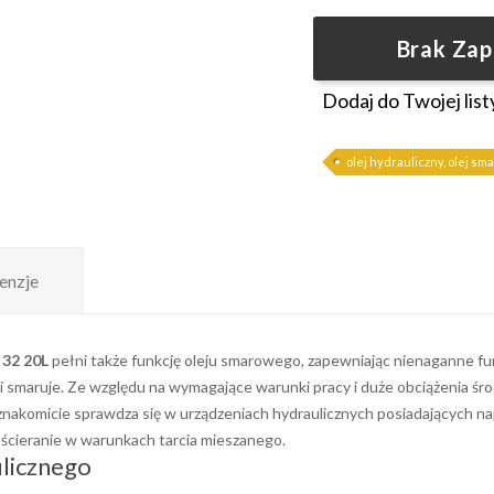
Brak Za
Dodaj do Twojej list
olej hydrauliczny, olej sm
enzje
 32 20L
pełni także funkcję oleju smarowego, zapewniając nienaganne fu
 i smaruje. Ze względu na wymagające warunki pracy i duże obciążenia śr
y znakomicie sprawdza się w urządzeniach hydraulicznych posiadających 
cieranie w warunkach tarcia mieszanego.
ulicznego