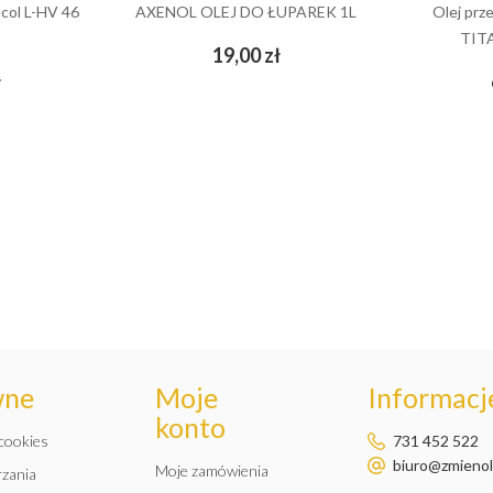
ecol L-HV 46
AXENOL OLEJ DO ŁUPAREK 1L
Olej pr
TITA
Cena
19,00 zł
add_shopping_cart
Cena
ł
wne
Moje
Informacje
konto
 cookies
731 452 522
biuro@zmienole
Moje zamówienia
rzania