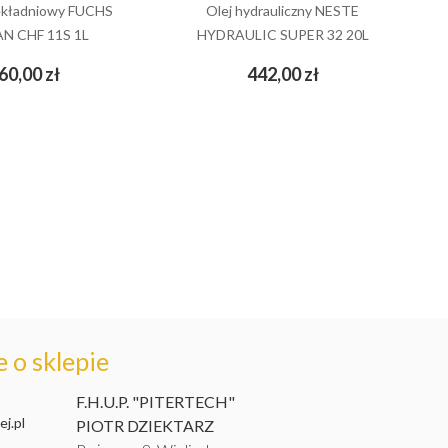
zekładniowy FUCHS
Olej hydrauliczny NESTE
N CHF 11S 1L
HYDRAULIC SUPER 32 20L
Cena
Cena
60,00 zł
442,00 zł
add_shopping_cart
add_shopping_cart
 o sklepie
F.H.U.P. "PITERTECH"
j.pl
PIOTR DZIEKTARZ