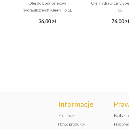
Olej do podnośników
Olej hydrauliczny Sp
hydraulicznych Kleen Flo 1L
5L
Cena
36,00 zł
76,00 z
add_shopping_cart
add_shopping_cart
Informacje
Pra
Promocje
Polityka
Nowe produkty
Przetwa