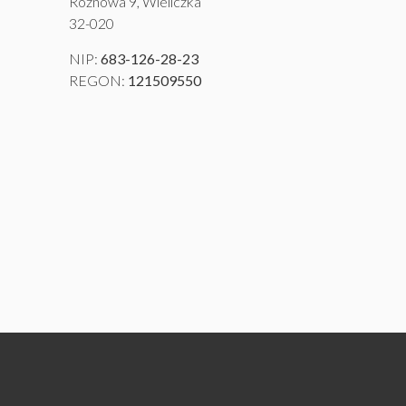
Rożnowa 9, Wieliczka
32-020
NIP:
683-126-28-23
REGON:
121509550