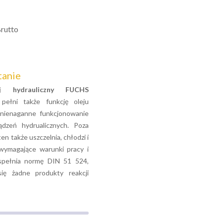
rutto
tanie
ej hydrauliczny FUCHS
ełni także funkcję oleju
 nienaganne funkcjonowanie
ądzeń hydrualicznych. Poza
en także uszczelnia, chłodzi i
wymagające warunki pracy i
 spełnia normę DIN 51 524,
ię żadne produkty reakcji