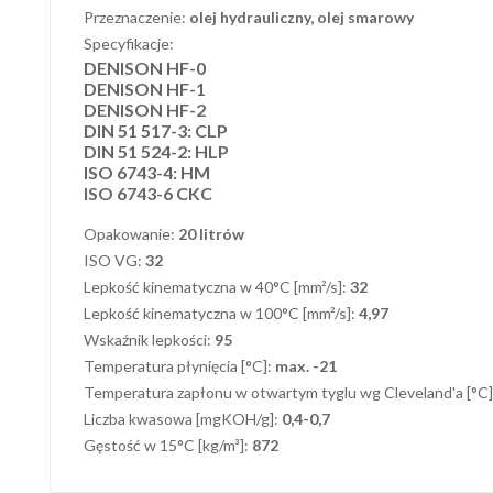
Przeznaczenie:
olej hydrauliczny, olej smarowy
Specyfikacje:
DENISON HF-0
DENISON HF-1
DENISON HF-2
DIN 51 517-3: CLP
DIN 51 524-2: HLP
ISO 6743-4: HM
ISO 6743-6 CKC
Opakowanie:
20 litrów
ISO VG:
32
Lepkość kinematyczna w 40°C [mm²/s]:
32
Lepkość kinematyczna w 100°C [mm²/s]:
4,97
Wskaźnik lepkości:
95
Temperatura płynięcia [°C]:
max. -21
Temperatura zapłonu w otwartym tyglu wg Cleveland'a [°C
Liczba kwasowa [mgKOH/g]:
0,4-0,7
Gęstość w 15°C [kg/m³]:
872