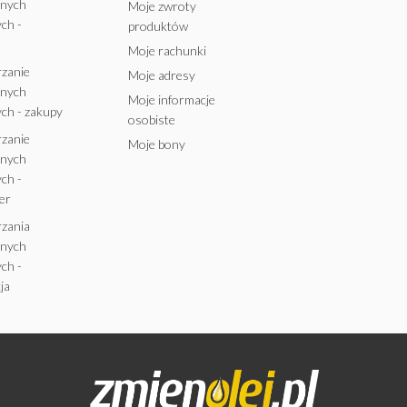
anych
Moje zwroty
ch -
produktów
Moje rachunki
rzanie
Moje adresy
anych
Moje informacje
ch - zakupy
osobiste
rzanie
Moje bony
anych
ch -
er
rzania
anych
ch -
ja
OLEJ HYDRAULICZNY FUCHS
RENOLIN VG 32 20L