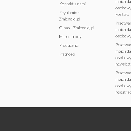
moich d
Kontakt z nami
osobowy
Regulamin -
kontakt
Zmienolej.pl
Przetwa
O nas - Zmienolej.pl
moich d
osobowy
Mapa strony
Przetwa
Producenci
moich d
Płatności
osobowy
newslett
Przetwa
moich d
osobowy
rejestrac