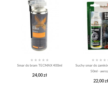









Smar do bram TECMAX 400ml
Suchy smar do zamkó
50ml - aero
Cena
24,00 zł
add_shopping_cart
22,00 z
add_shopping_cart