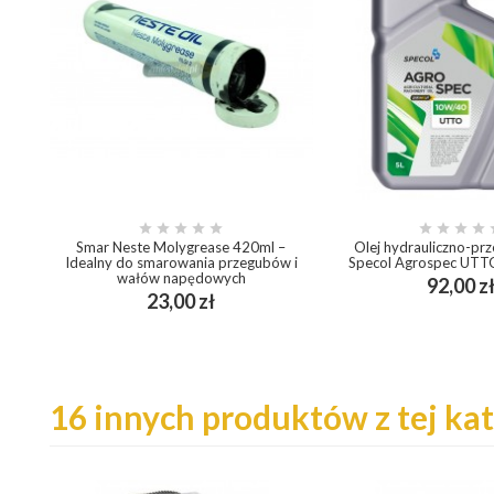









Smar Neste Molygrease 420ml –
Olej hydrauliczno-pr
Idealny do smarowania przegubów i
Specol Agrospec UT
wałów napędowych
92,00 z
add_shopping_cart
Cena
23,00 zł
add_shopping_cart
16 innych produktów z tej kat