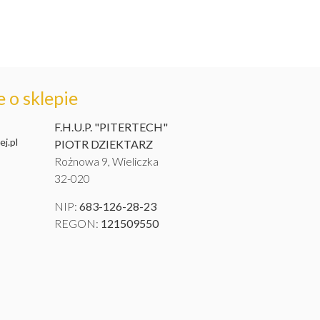
 o sklepie
F.H.U.P. "PITERTECH"
j.pl
PIOTR DZIEKTARZ
Rożnowa 9, Wieliczka
32-020
NIP:
683-126-28-23
REGON:
121509550