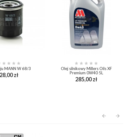










oleju MANN W 68/3
Olej silnikowy Millers Oils XF
Do
Premium 0W40 5L
Cena
28,00 zł
add_shopping_cart
Cena
285,00 zł
add_shopping_cart
arrow_back
arrow_forward