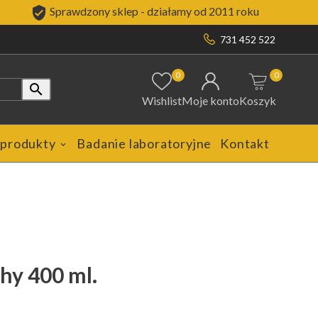

Sprawdzony sklep - działamy od 2011 roku
731 452 522
0
0

Wishlist
Moje konto
Koszyk
 produkty
Badanie laboratoryjne
Kontakt
hy 400 ml.