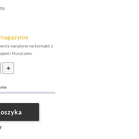
tto
 magazynie
menty narażone na kontakt z
jami i tłuszczem.
ynie
Koszyka
y