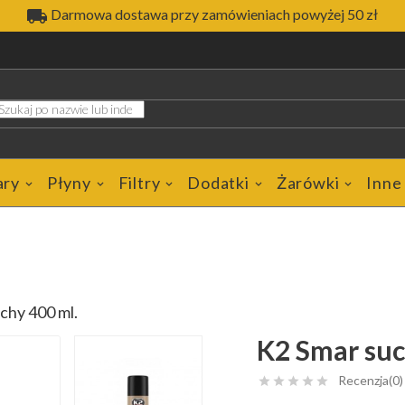

Darmowa dostawa przy zamówieniach powyżej 50 zł
ary
Płyny
Filtry
Dodatki
Żarówki
Inne
chy 400 ml.
K2 Smar suc
Recenzja(0)




