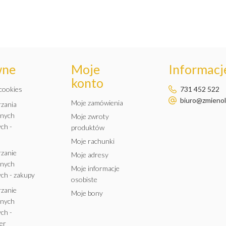
wne
Moje
Informacje
konto
 cookies
731 452 522
biuro@zmienole
Moje zamówienia
rzania
anych
Moje zwroty
ch -
produktów
Moje rachunki
rzanie
Moje adresy
anych
Moje informacje
ch - zakupy
osobiste
rzanie
Moje bony
anych
ch -
er