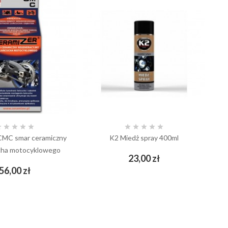










CMC smar ceramiczny
K2 Miedż spray 400ml
P
cha motocyklowego
Cena
23,00 zł
add_shopping_cart
Cena
56,00 zł
add_shopping_cart