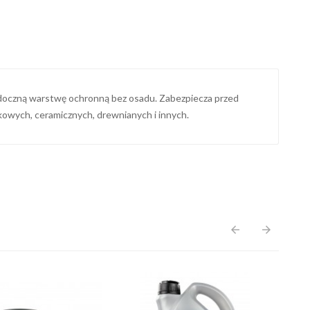
ewidoczną warstwę ochronną bez osadu. Zabezpiecza przed
ikowych, ceramicznych, drewnianych i innych.
arrow_back
arrow_forward