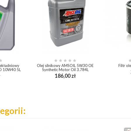






zekładniowy
Olej silnikowy AMSOIL 5W30 OE
Filtr 
TO 10W40 5L
Synthetic Motor Oil 3.784L
Cena
Cena
ł
186,00 zł
add_shopping_cart
egorii: