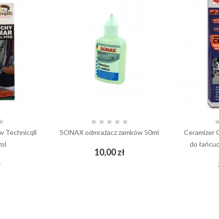






w Technicqll
SONAX odmrażacz zamków 50ml
Ceramizer 
zol
do łańcu
Cena
10,00 zł
add_shopping_cart
Cena
ł