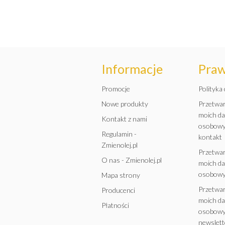
Informacje
Pra
Promocje
Polityka
Nowe produkty
Przetwa
moich d
Kontakt z nami
osobowy
Regulamin -
kontakt
Zmienolej.pl
Przetwa
O nas - Zmienolej.pl
moich d
osobowy
Mapa strony
Przetwa
Producenci
moich d
Płatności
osobowy
newslett