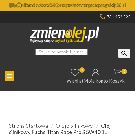

Darmowa dostawa przy zamówieniach powyżej 50 zł
731 452 522

0
0

Wishlist
Moje konto
Koszyk
Strona Startowa
Oleje Silnikowe
Olej
silnikowy Fuchs Titan Race Pro S 5W40 1L