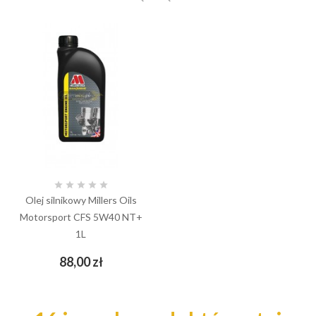





Olej silnikowy Millers Oils
Motorsport CFS 5W40 NT+
1L
Cena
88,00 zł