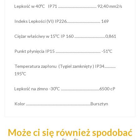
Lepkość w 40ºC IP71 ......................................... 92,40 mm2/s
Indeks Lepkości (VI) IP226.................................... 169
Ciężar właściwy w 15ºC IP 160 .................................0,861
Punkt płynięcia IP15 ................................................ -51ºC
Temperatura zapłonu (Tygiel zamknięty ) IP34............
195ºC
Lepkość na zimno -30ºC .........................................6500 cP
Kolor .....................................................................Bursztyn
Może ci się również spodobać

