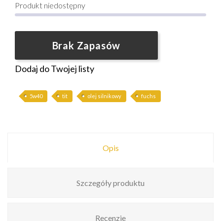
Produkt niedostępny
Brak Zapasów
Dodaj do Twojej listy
5w40
tit
olej silnikowy
fuchs
Opis
Szczegóły produktu
Recenzje