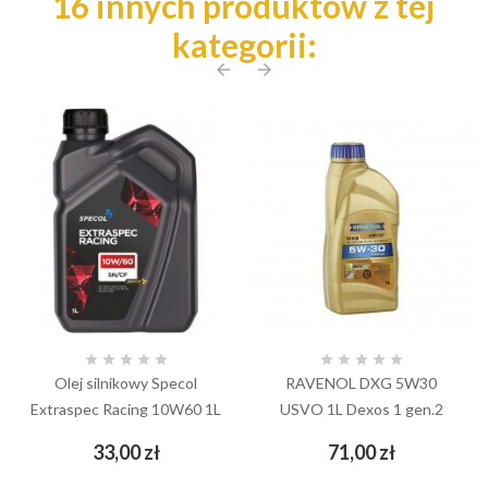
16 innych produktów z tej
kategorii:
arrow_back
arrow_forward










Olej silnikowy Specol
RAVENOL DXG 5W30
Extraspec Racing 10W60 1L
USVO 1L Dexos 1 gen.2
Cena
Cena
33,00 zł
71,00 zł