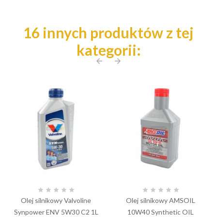
16 innych produktów z tej
kategorii:
arrow_back
arrow_forward










Olej silnikowy Valvoline
Olej silnikowy AMSOIL
Synpower ENV 5W30 C2 1L
10W40 Synthetic OIL