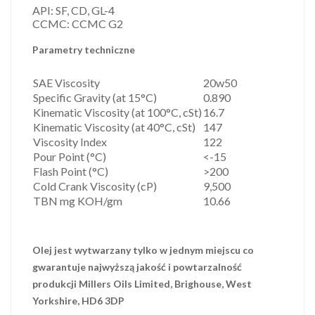
API: SF, CD, GL-4
CCMC: CCMC G2
Parametry techniczne
SAE Viscosity
20w50
Specific Gravity (at 15°C)
0.890
Kinematic Viscosity (at 100°C, cSt)
16.7
Kinematic Viscosity (at 40°C, cSt)
147
Viscosity Index
122
Pour Point (°C)
<-15
Flash Point (°C)
>200
Cold Crank Viscosity (cP)
9,500
TBN mg KOH/gm
10.66
Olej jest wytwarzany tylko w jednym miejscu co
gwarantuje najwyższą jakość i powtarzalność
produkcji Millers Oils Limited, Brighouse, West
Yorkshire, HD6 3DP