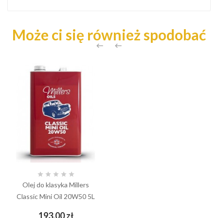
Może ci się również spodobać







Olej do klasyka Millers
Classic Mini Oil 20W50 5L
Cena
193,00 zł