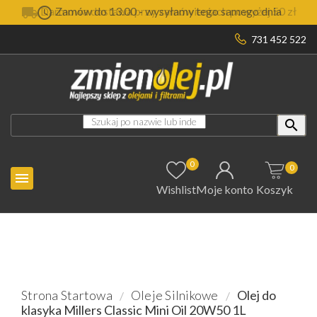

Darmowa dostawa przy zamówieniach powyżej 50 zł
731 452 522

0
0

Wishlist
Moje konto
Koszyk
Strona Startowa
Oleje Silnikowe
Olej do
klasyka Millers Classic Mini Oil 20W50 1L