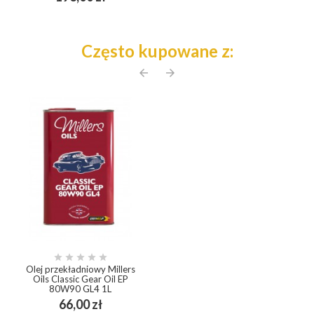
Często kupowane z:
arrow_back
arrow_forward





Olej przekładniowy Millers
Oils Classic Gear Oil EP
80W90 GL4 1L
Cena
66,00 zł