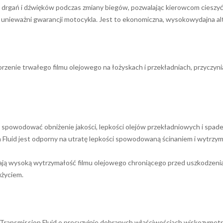
e drgań i dźwięków podczas zmiany biegów, pozwalając kierowcom cieszyć
ie unieważni gwarancji motocykla. Jest to ekonomiczna, wysokowydajna
enie trwałego filmu olejowego na łożyskach i przekładniach, przyczynia
 spowodować obniżenie jakości, lepkości olejów przekładniowych i spad
Fluid jest odporny na utratę lepkości spowodowaną ścinaniem i wytrzym
ją wysoką wytrzymałość filmu olejowego chroniącego przed uszkodzen
życiem.
ransmission Fluid o precyzyjnie dobranych właściwościach wiskozymetr