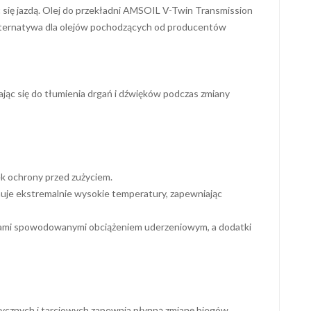
 się jazdą. Olej do przekładni AMSOIL V-Twin Transmission
 alternatywa dla olejów pochodzących od producentów
jąc się do tłumienia drgań i dźwięków podczas zmiany
ek ochrony przed zużyciem.
uje ekstremalnie wysokie temperatury, zapewniając
iami spowodowanymi obciążeniem uderzeniowym, a dodatki
ycznych i tarciowych zapewnia płynną zmianę biegów,