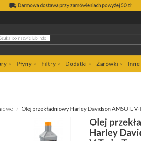

Darmowa dostawa przy zamówieniach powyżej 50 zł
ary
Płyny
Filtry
Dodatki
Żarówki
Inne
niowe
Olej przekładniowy Harley Davidson AMSOIL V-T
Olej przekł
Harley Dav