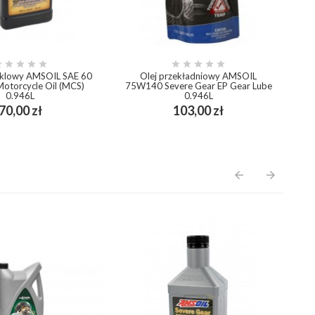










yklowy AMSOIL SAE 60
Olej przekładniowy AMSOIL
O
Motorcycle Oil (MCS)
75W140 Severe Gear EP Gear Lube
0.946L
0.946L
Cena
Cena
70,00 zł
103,00 zł
add_shopping_cart
add_shopping_cart
arrow_back
arrow_forward