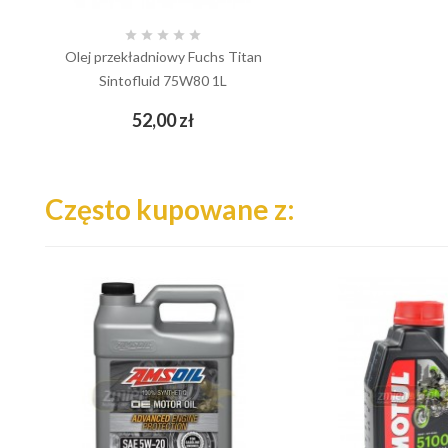





Olej przekładniowy Fuchs Titan
Sintofluid 75W80 1L
Cena
52,00 zł
add_shopping_cart
Często kupowane z: