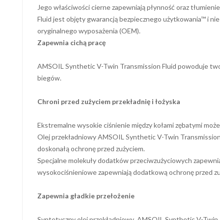
Jego właściwości cierne zapewniają płynność oraz tłumieni
Fluid jest objęty gwarancją bezpiecznego użytkowania™ i n
oryginalnego wyposażenia (OEM).
Zapewnia cichą pracę
AMSOIL Synthetic V-Twin Transmission Fluid powoduje tworz
biegów.
Chroni przed zużyciem przekładnię i łożyska
Ekstremalne wysokie ciśnienie między kołami zębatymi może
Olej przekładniowy AMSOIL Synthetic V-Twin Transmission 
doskonałą ochronę przed zużyciem.
Specjalne molekuły dodatków przeciwzużyciowych zapewnia
wysokociśnieniowe zapewniają dodatkową ochronę przed zu
Zapewnia gładkie przełożenie
Syntetyczny olej przekładniowy AMSOIL Synthetic V-Twin T