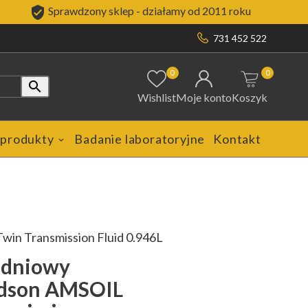

Sprawdzony sklep - działamy od 2011 roku
731 452 522
0
0

Wishlist
Moje konto
Koszyk
 produkty
Badanie laboratoryjne
Kontakt
win Transmission Fluid 0.946L
adniowy
idson AMSOIL