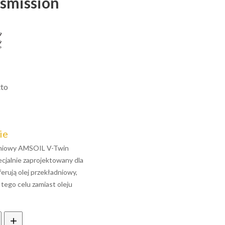
smission
tto
ie
adniowy AMSOIL V-Twin
ecjalnie zaprojektowany dla
erują olej przekładniowy,
tego celu zamiast oleju