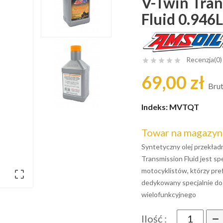
V-Twin Tran
Fluid 0.946L
Recenzja(0)





69,00 zł
Bru
Indeks:
MVTQT
Towar na magazyn
Syntetyczny olej przekł
Transmission Fluid jest sp
motocyklistów, którzy pref

dedykowany specjalnie do 
wielofunkcyjnego
Ilość :