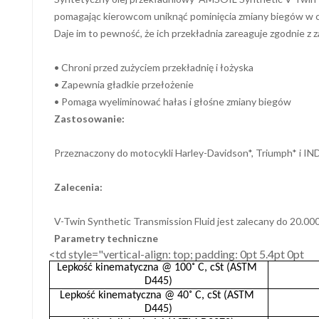
pomagając kierowcom uniknąć pominięcia zmiany biegów w c
Daje im to pewność, że ich przekładnia zareaguje zgodnie z z
• Chroni przed zużyciem przekładnię i łożyska
• Zapewnia gładkie przełożenie
• Pomaga wyeliminować hałas i głośne zmiany biegów
Zastosowanie:
Przeznaczony do motocykli Harley-Davidson*, Triumph* i IN
Zalecenia:
V-Twin Synthetic Transmission Fluid jest zalecany do 20.000 
Parametry techniczne
<td style="vertical-align: top; padding: 0pt 5.4pt 0pt
Lepkość kinematyczna @ 100˚ C, cSt (ASTM 
D445)
Lepkość kinematyczna @ 40˚ C, cSt (ASTM 
D445)