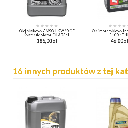









Olej silnikowy AMSOIL 5W20 OE
Olej motocyklowy M
Synthetic Motor Oil 3.784L
5100 4T 1
Cena
186,00 zł
46,00 z
add_shopping_cart
add_shopping_cart
16 innych produktów z tej kat