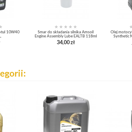






otul 10W40
Smar do składania silnika Amsoil
Olej motoc
L
Engine Assembly Lube EALTB 118ml
Synthetic 
Cena
Cena
ł
34,00 zł
add_shopping_cart
egorii: