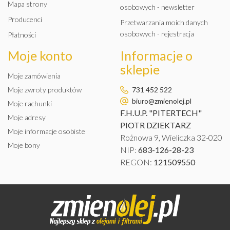
Mapa strony
osobowych - newsletter
Producenci
Przetwarzania moich danych
osobowych - rejestracja
Płatności
Moje konto
Informacje o
sklepie
Moje zamówienia
Moje zwroty produktów
731 452 522
biuro@zmienolej.pl
Moje rachunki
F.H.U.P. "PITERTECH"
Moje adresy
PIOTR DZIEKTARZ
Moje informacje osobiste
Rożnowa 9, Wieliczka 32-020
Moje bony
NIP:
683-126-28-23
REGON:
121509550
SZAMPON DO TAPICERKI
KLEEN-FLO CARPET KLEEN
900ML (KAT. 271)