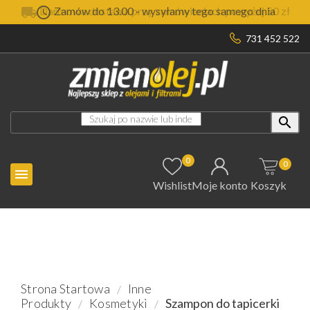


Darmowa dostawa przy zamówieniach powyżej 50 zł
Zamów do 13.00 - wysyłamy tego samego dnia
731 452 522

0
0

Wishlist
Moje konto
Koszyk
Strona Startowa
Inne
Produkty
Kosmetyki
Szampon do tapicerki