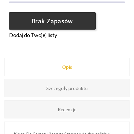
Brak Zapasów
Dodaj do Twojej listy
Opis
Szczegóły produktu
Recenzje
Kleen-Flo Carpet-Kleen to Szampon do dywaników i