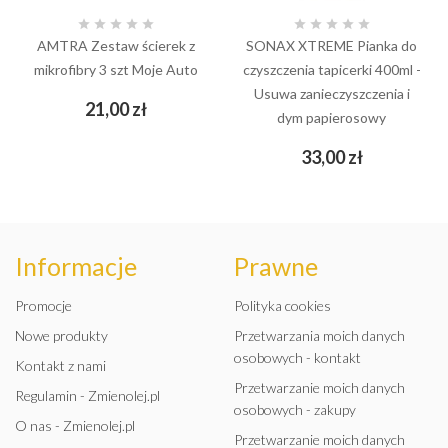










AMTRA Zestaw ścierek z
SONAX XTREME Pianka do
mikrofibry 3 szt Moje Auto
czyszczenia tapicerki 400ml -
Usuwa zanieczyszczenia i
Cena
21,00 zł
dym papierosowy
Cena
33,00 zł
Informacje
Prawne
Promocje
Polityka cookies
Nowe produkty
Przetwarzania moich danych
osobowych - kontakt
Kontakt z nami
Przetwarzanie moich danych
Regulamin - Zmienolej.pl
osobowych - zakupy
O nas - Zmienolej.pl
Przetwarzanie moich danych